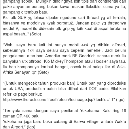
gampang sobek.. Mungkin dindingnya lbih tipis dari continental dan
pake anyaman benang bukan kawat makan fleksible, cuma ya itu,
gampang ditembus batu..
Klo utk SUV yg biasa dipake ngedune cari thread yg all terrain,
biasanya yg modelnya kyak berbatu2. Jangan pake yg threadnya
model V, model itu didesain utk grip yg lbih kuat di aspal terutama
aspal basah.." (Seto)
"Wah, saya baru kali ini punya mobil 4x4 yg dibikin offroad,
sebelumnya 4x4 saya selalu saya ceperin hehehe.. Jadi belum
pengalaman ama ban Amerika merk BF Goodrich secara merk itu
banyakan utk offroad. Klo MickeyThompson atau Hoosier saya tau,
itu ban komponnya lembut banget, cocok buat balap liar di Asia-
Afrika Senayan :p" (Seto)
"(Untuk mengecek tahun produksi ban) Untuk ban yang diproduksi
untuk USA, production batch bisa dilihat dari DOT code. Silahkan
refer ke page berikut:
http://www.tirerack.com/tires/tiretech/techpage.jsp?techid=11" (Igo)
"Ternyata sama dengan saya penikmat Yokohama. Kalo ring 16
cuman QR 460 pak.
Yokohama juga baru buka cabang di Barwa village, antara Wakra
dan Airport." (Igo)