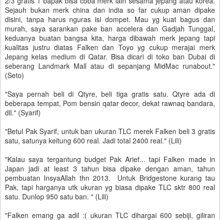
2/3 gratis 1 bapak bisa coba merk lain sesama jepang atau korea.
Sejauh bukan merk china dan india so far cukup aman dipake
disini, tanpa harus nguras isi dompet. Mau yg kuat bagus dan
murah, saya sarankan pake ban accelera dan Gadjah Tunggal,
keduanya buatan bangsa kita, harga dibawah merk jepang tapi
kualitas justru diatas Falken dan Toyo yg cukup merajai merk
Jepang kelas medium di Qatar. Bisa dicari di toko ban Dubai di
seberang Landmark Mall atau di sepanjang MidMac runabout."
(Seto)
"Saya pernah beli di Qtyre, beli tiga gratis satu. Qtyre ada di
beberapa tempat, Pom bensin qatar decor, dekat rawnaq bandara,
dll." (Syarif)
"Betul Pak Syarif, untuk ban ukuran TLC merek Falken beli 3 gratis
satu, satunya keitung 600 real. Jadi total 2400 real." (Lili)
"Kalau saya tergantung budget Pak Arief... tapi Falken made in
Japan jadi at least 3 tahun bisa dipake dengan aman, tahun
pembuatan InsyaAllah thn 2013. Untuk Bridgestone kurang tau
Pak, tapi harganya utk ukuran yg biasa dipake TLC sktr 800 real
satu. Dunlop 950 satu ban. " (Lili)
"Falken emang ga adil :( ukuran TLC dihargai 600 sebiji, giliran