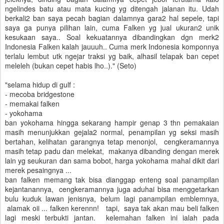
ngelindes batu atau mata kucing yg ditengah jalanan itu. Udah
berkali2 ban saya pecah bagian dalamnya gara2 hal sepele, tapi
saya ga punya pilihan lain, cuma Falken yg jual ukuran2 unik
kesukaan saya.. Soal kekuatannya dibandingkan dgn merk2
Indonesia Falken kalah jauuuh.. Cuma merk Indonesia komponnya
terlalu lembut utk ngejar traksi yg baik, alhasil telapak ban cepet
meleleh (bukan cepet habis lho..)." (Seto)
"selama hidup di gulf :
- mecoba bridgestone
- memakai falken
- yokohama
ban yokohama hingga sekarang hampir genap 3 thn pemakaian
masih menunjukkan gejala2 normal, penampilan yg seksi masih
bertahan, kelihatan garangnya tetap menonjol, cengkeramannya
masih tetap padu dan melekat, makanya dibanding dengan merek
lain yg seukuran dan sama bobot, harga yokohama mahal dikit dari
merek pesaingnya ...
ban falken memang tak bisa dianggap enteng soal panampilan
kejantanannya, cengkeramannya juga aduhai bisa menggetarkan
bulu kuduk lawan jenisnya, belum lagi panampilan emblemnya,
alamak oii ... falken kerennn! tapi, saya tak akan mau beli falken
lagi meski terbukti jantan. kelemahan falken ini ialah pada