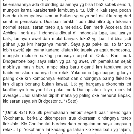
kelemahannya ada di dinding dalamnya yg bisa tiba2 sobek sendiri,
mungkin karna karakteristik lembutnya itu. Udh 4 kali saya pecah
ban dan keempatnya semua Falken yg saya beli dsini kurang dari
setahun pemakaian. Dua ban terakhir udh diisi nitro dgn tekanan
normal sesuai saran tetep aja meledak. Ban merk Accelera dan
Achiles, merk asli Indonesia dibuat di Indonesia juga, kualitasnya
baik, lumayan awet dan mulai banyak toko2 yg jual. Ini bisa jadi
pilihan juga krn harganya murah. Saya juga pake itu, so far 2th
lebih awet2 aja, cuma kadang kliatan klo tapaknya agak mengsong,
mungkin meleleh saking panasnya aspal di Qatar. Ban merk
Bridgestone bagi saya inilah yg paling awet, 7th pemakaian sejak
mobilnya masih baru ampe skrg baru diganti krn tapaknya udh
habis meskipun bannya blm retak. Yokohama juga bagus, gripnya
paling oke krn komponnya lembut dan dindingnya paling fleksible
krn dilapis benang bukan kawat. Utk yg harganya ekonomis tpi
kualitasnya lumayan bisa pake merk Dunlop atau Toyo, merk ini
average.. Jadi silahkan dipilih mana yg paling oke menurut Bapak,
klo saran saya sih Bridgestone.." (Seto)
"(Untuk 4x4) Klo utk permukaaan lembut seperti pasir mendingan
Yokohama, berkali2 dikempesin trus dikerasin dindingnya tetep
fleksible. Klo Continental berdasarkan pengalaman saya langsung
retak.. Tpi Yokohama ini kadang ga tahan klo kena batu yg tajam,