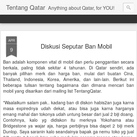
Tentang Qatar
Anything about Qatar, for YOU!
APR
Diskusi Seputar Ban Mobil
9
Ban adalah komponen vital di mobil dan perlu penggantian secara
berkala, paling tidak sekitar 4 tahunan. Di Qatar sendiri, ada
banyak pilihan merk dan harga ban, mulai dari buatan Cina,
Thailand, Indonesia, Korea, Amerika, dan lain-lain. Berikut ini
beberapa tulisan tentang bagaimana dan dimana mencari ban
mobil yang disarikan dari mailing list TentangQatar.
"Waalaikum salam pak.. kadang ban di diskon habis2an juga karna
masa expirednya udah dekat, atau bisa juga karna harganya
emang mahal dan tokonya udah untung besar dari jual 2 biji doang.
Contohnya, kalo yg didiskon itu merknya Yokohama atau
Bridgestone ya wajar aja, harga perbijinya bisa dapet 2 biji merk
Dunlop. Saya saranin kalo seandainya bapak ga nemu toko yg jual