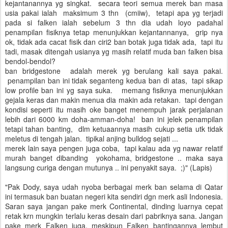
kejantanannya yg singkat. secara teori semua merek ban masa
usia pakai ialah maksimum 3 thn (cmiiw), tetapi apa yg terjadi
pada si falken ialah sebelum 3 thn dia udah loyo padahal
penampilan fisiknya tetap menunjukkan kejantannanya, grip nya
ok, tidak ada cacat fisik dan ciri2 ban botak juga tidak ada, tapi itu
tadi, masak ditengah usianya yg masih relatif muda ban falken bisa
bendol-bendol?
ban bridgestone adalah merek yg berulang kali saya pakai.
penampilan ban ini tidak seganteng kedua ban di atas, tapi sikap
low profile ban ini yg saya suka. memang fisiknya menunjukkan
gejala keras dan makin menua dia makin ada retakan. tapi dengan
kondisi seperti itu masih oke banget menempuh jarak perjalanan
lebih dari 6000 km doha-amman-doha! ban ini jelek penampilan
tetapi tahan banting, dlm ketuaannya masih cukup setia utk tidak
meletus di tengah jalan. tipikal anjing bulldog sejati ...
merek lain saya pengen juga coba, tapi kalau ada yg nawar relatif
murah banget dibanding yokohama, bridgestone .. maka saya
langsung curiga dengan mutunya .. ini penyakit saya. ;)" (Lapis)
"Pak Dody, saya udah nyoba berbagai merk ban selama di Qatar
ini termasuk ban buatan negeri kita sendiri dgn merk asli Indonesia.
Saran saya jangan pake merk Continental, dinding luarnya cepat
retak krn mungkin terlalu keras desain dari pabriknya sana. Jangan
pake merk Falken juga, meskipun Falken bantingannya lembut