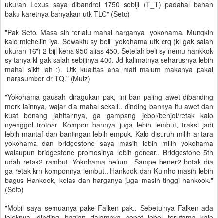
ukuran Lexus saya dibandrol 1750 sebiji (T_T) padahal bahan
baku karetnya banyakan utk TLC" (Seto)
"Pak Seto. Masa sih terlalu mahal harganya yokohama. Mungkin
kalo michellin iya. Sewaktu sy beli yokohama utk crq (kl gak salah
ukuran 16") 2 biji kena 950 alias 450. Setelah beli sy nemu hankkok
sy tanya kl gak salah sebijinya 400. Jd kalimatnya seharusnya lebih
mahal sikit lah :). Utk kualitas ana mafi malum makanya pakai
narasumber dr TQ." (Muiz)
"Yokohama gausah diragukan pak, ini ban paling awet dibanding
merk lainnya, wajar dia mahal sekali.. dinding bannya itu awet dan
kuat benang jahitannya, ga gampang jebol/benjol/retak kalo
nyenggol trotoar. Kompon bannya juga lebih lembut, traksi jadi
lebih mantaf dan bantingan lebih empuk. Kalo disuruh milih antara
yokohama dan bridgestone saya masih lebih milih yokohama
walaupun bridgestone promosinya lebih gencar.. Bridgestone 5th
udah retak2 rambut, Yokohama belum.. Sampe bener2 botak dia
ga retak krn komponnya lembut.. Hankook dan Kumho masih lebih
bagus Hankook, kelas dan harganya juga masih tinggi hankook."
(Seto)
"Mobil saya semuanya pake Falken pak.. Sebetulnya Falken ada
jeleknya, dinding bagian dalamnya cepet jebol terutama kalo