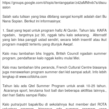
https://groups.google.com/d/topic/tentangqatar/z42aMNhvb7s/discu
ssion
Salah satu tulisan yang bisa dibilang sangat komplit adalah dari Bu
Nana Sopian. Berikut ini informasinya:
1. Saat yang tepat untuk program hafiz Al Qurán. Tahun lalu KAIFA
ngadain, targetnya juz 30, nggak tahu kalo sekarang. Alternatif
yang lain bisa panggil ustad sendiri, secara lebih insentif atau ikut
program masjid2 tertentu yang dtunjuk Awqaf.
Kalo mau tambahan bhs Inggris, British Council ngadain summer
program, pendaftaran kalo nggak keliru mulai Mei.
Kalo mau tambahan bhs perancis, French Cultural Centre biasanya
juga menawarkan program summer dari kid sampai adult. Info lebih
lengkap di www.ccfdoha.com
Tahun lalu ada Qtel Summer Program untuk anak 10-25 tahun.
Acaranya sport, terutama foot ball dan beberapa aktifitas lainnya.,
dari hari Sabtu sampai Rabu
Kalo putra/putri bapak/ibu di sekolahnya ikut member dari ROTA
volunteer program, biasanya ada summer program yang