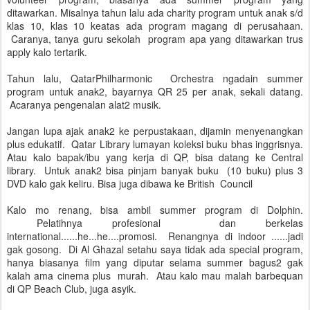
ditawarkan. Misalnya tahun lalu ada charity program untuk anak s/d
klas 10, klas 10 keatas ada program magang di perusahaan.
Caranya, tanya guru sekolah program apa yang ditawarkan trus
apply kalo tertarik.
Tahun lalu, QatarPhilharmonic Orchestra ngadain summer
program untuk anak2, bayarnya QR 25 per anak, sekali datang.
Acaranya pengenalan alat2 musik.
Jangan lupa ajak anak2 ke perpustakaan, dijamin menyenangkan
plus edukatif. Qatar Library lumayan koleksi buku bhas inggrisnya.
Atau kalo bapak/ibu yang kerja di QP, bisa datang ke Central
library. Untuk anak2 bisa pinjam banyak buku (10 buku) plus 3
DVD kalo gak keliru. Bisa juga dibawa ke British Council
Kalo mo renang, bisa ambil summer program di Dolphin.
Pelatihnya profesional dan berkelas
international......he...he....promosi. Renangnya di indoor ......jadi
gak gosong. Di Al Ghazal setahu saya tidak ada special program,
hanya biasanya film yang diputar selama summer bagus2 gak
kalah ama cinema plus murah. Atau kalo mau malah barbequan
di QP Beach Club, juga asyik.