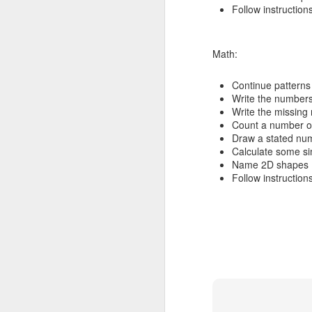
Follow instruction
Math:
Continue patterns
Write the number
Write the missing
Count a number of
Draw a stated num
Calculate some si
Name 2D shapes
Follow instruction
Checklist untuk Pulang
JUN
10
Kampung