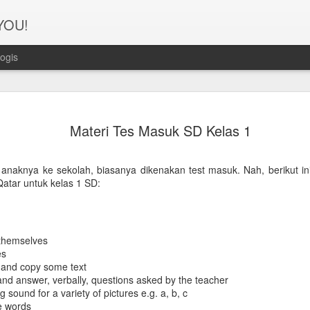
 YOU!
ogis
Perjanana
FEB
Materi Tes Masuk SD Kelas 1
21
Turis deng
A1. PERSIAPAN: Pembuat
naknya ke sekolah, biasanya dikenakan test masuk. Nah, berikut ini k
Qatar untuk kelas 1 SD:
Syarat pembuatan Visa:
1. Dua lembar pas foto ber
2. Copy Qatar ID dan pasp
 themselves
es
3. Copy married certificat
 and copy some text
Bahasa Inggris dan Arab.
and answer, verbally, questions asked by the teacher
 sound for a variety of pictures e.g. a, b, c
4. Last 6 months bank sta
e words