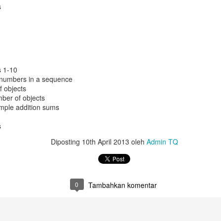
Untuk jumlah saldo harap k
s
5. Salary certificate dari
MOFA (atested bisa dilakuka
dengan biaya QAR 200)
6. Covid-19 vaccine certifi
s 1-10
Februari 2022, harus sudah
 numbers in a sequence
 objects
ber of objects
mple addition sums
s
Diposting
10th April 2013
oleh
Admin TQ
0
Tambahkan komentar
Bagaimana Cara
Belajar Fiqih Harta dan
DEC
OCT
29
9
Diapora Meningkatkan
Bisnis Online