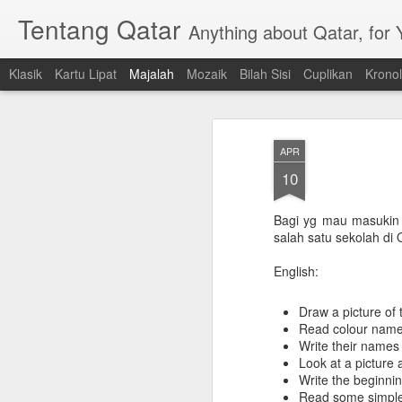
Tentang Qatar
Anything about Qatar, for
Klasik
Kartu Lipat
Majalah
Mozaik
Bilah Sisi
Cuplikan
Kronol
APR
10
Bagi yg mau masukin a
salah satu sekolah di 
English:
Draw a picture of
Read colour nam
Write their names
Look at a picture 
Write the beginning
Read some simpl