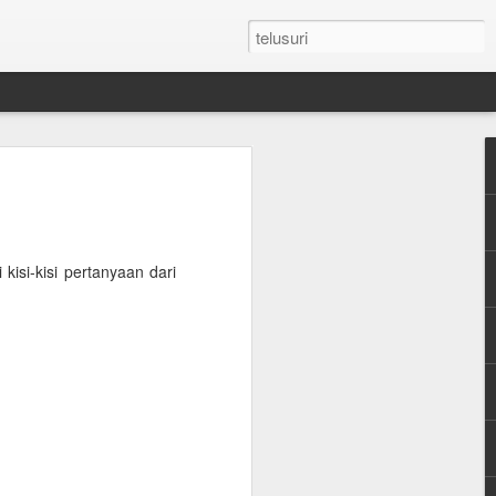
n Umroh Pakai Visa
an Mobil Pribadi
an Visa
isi-kisi pertanyaan dari
latar belakang putih ukuran paspor
or yang masih berlaku minimum 6 bulan.
e yang sudah diterjemahkan dalam
tement (minimum QAR 15.000 balance).