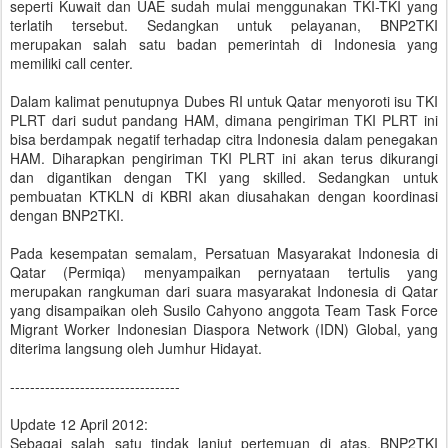
seperti Kuwait dan UAE sudah mulai menggunakan TKI-TKI yang
terlatih tersebut. Sedangkan untuk pelayanan, BNP2TKI
merupakan salah satu badan pemerintah di Indonesia yang
memiliki call center.
Dalam kalimat penutupnya Dubes RI untuk Qatar menyoroti isu TKI
PLRT dari sudut pandang HAM, dimana pengiriman TKI PLRT ini
bisa berdampak negatif terhadap citra Indonesia dalam penegakan
HAM. Diharapkan pengiriman TKI PLRT ini akan terus dikurangi
dan digantikan dengan TKI yang skilled. Sedangkan untuk
pembuatan KTKLN di KBRI akan diusahakan dengan koordinasi
dengan BNP2TKI.
Pada kesempatan semalam, Persatuan Masyarakat Indonesia di
Qatar (Permiqa) menyampaikan pernyataan tertulis yang
merupakan rangkuman dari suara masyarakat Indonesia di Qatar
yang disampaikan oleh Susilo Cahyono anggota Team Task Force
Migrant Worker Indonesian Diaspora Network (IDN) Global, yang
diterima langsung oleh Jumhur Hidayat.
----------------------------------
Update 12 April 2012:
Sebagai salah satu tindak lanjut pertemuan di atas, BNP2TKI