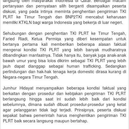
langsung oleh masyarakat Indonesia di Qatar. Berbagai macam
pertanyaan dan pernyataan silih berganti disampaikan peserta
diskusi, yang pada intinya meminta penghentian pengiriman TKI
PLRT ke Timur Tengah dan BNP2TKI mencabut keharusan
memiliki KTKLN bagi warga Indonesia yang bekerja di luar negeri.
Sehubungan dengan penghentian TKI PLRT ke Timur Tengah,
Faried Riadi, Ketua Permiqa yang diberi kesempatan untuk
bertanya pertama kali memberikan beberapa alasan faktual
mengenai kondisi TKI PLRT yang lebih banyak mudharatnya
dibandingkan manfaatnya. Tidak hanya itu, banyak juga anak-anak
bawah umur yang bisa lolos dikirim sebagai TKI PLRT yang lebih
jauh dapat dianggap sebagai human trafficking. Sedangkan
perlindungan dan hak-hak tenaga kerja domestic dirasa kurang di
Negara-negara Timur Tengah.
Jumhur Hidayat menyampaikan beberapa kondisi faktual yang
berkaitan dengan prosedur dan kebijakan pengiriman TKI PLRT
berlangsung hingga saat ini sudah lebih baik dari kondisi
sebelumnya, dimana sudah dibuat prosedur-prosedur yang ketat
agar pelanggaran tidak lagi terjadi. Prinsipnya, peserta diskusi
sepakat bahwa pemerintah harus menghentikan pengiriman TKI
PLRT baik secara langsung maupun bertahap.