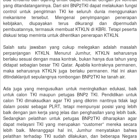
yang ditandatanganinya. Dari sini BNP2TKI dapat melakukan fungsi
control untuk pengiriman TKI ke seluruh dunia menggunakan
mekanisme tersebut. Mengenai penyimpangan penerapan
kebijakan, diupayakan terus dikurangi dan dipermudah
pembuatannya, termasuk membuat KTKLN di KBRI. Tetapi peserta
diskusi tetap meminta untuk dihentikan penerapan KTKLN.
Salah satu jawaban yang cukup melegakan adalah masalah
perpanjangan KTKLN. Menurut Jumhur, KTKLN seharusnya
berlaku sesuai dengan masa kontrak, bukan hanya dua tahun yang
didapat sebagian besar TKI Qatar. Apabila kontraknya permanen,
maka seharusnya KTKLN juga berlaku permanen. Hal ini akan
ditindaklanjuti sepulangnya rombongan BNP2TKI ke tanah air.
Ada juga yang mengusulkan untuk meningkatkan edukasi, baik
untuk calon TKI maupun petugas BNP2 TKI. Pendidikan untuk
calon TKI dimaksudkan agar TKI yang dikirim nantinya tidak lagi
dalam posisi sebagai PLRT, tetapi mempunyai posisi yang lebih
baik dengan jam kerja yang jelas dan penghasilan yang lebih baik.
Sedangkan pelatihan untuk petugas BNP2TKI diharapkan agar
dapat melayani TKI yang merupakan “customer” mereka secara
lebih baik. Menanggapi hal ini, Jumhur menyatakan bahwa
pelatihan terhadap TKI sudah dilakukan, dan beberapa Negara