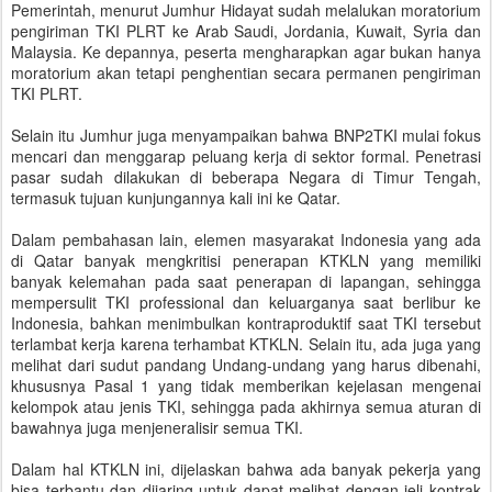
Pemerintah, menurut Jumhur Hidayat sudah melalukan moratorium
pengiriman TKI PLRT ke Arab Saudi, Jordania, Kuwait, Syria dan
Malaysia. Ke depannya, peserta mengharapkan agar bukan hanya
moratorium akan tetapi penghentian secara permanen pengiriman
TKI PLRT.
Selain itu Jumhur juga menyampaikan bahwa BNP2TKI mulai fokus
mencari dan menggarap peluang kerja di sektor formal. Penetrasi
pasar sudah dilakukan di beberapa Negara di Timur Tengah,
termasuk tujuan kunjungannya kali ini ke Qatar.
Dalam pembahasan lain, elemen masyarakat Indonesia yang ada
di Qatar banyak mengkritisi penerapan KTKLN yang memiliki
banyak kelemahan pada saat penerapan di lapangan, sehingga
mempersulit TKI professional dan keluarganya saat berlibur ke
Indonesia, bahkan menimbulkan kontraproduktif saat TKI tersebut
terlambat kerja karena terhambat KTKLN. Selain itu, ada juga yang
melihat dari sudut pandang Undang-undang yang harus dibenahi,
khususnya Pasal 1 yang tidak memberikan kejelasan mengenai
kelompok atau jenis TKI, sehingga pada akhirnya semua aturan di
bawahnya juga menjeneralisir semua TKI.
Dalam hal KTKLN ini, dijelaskan bahwa ada banyak pekerja yang
bisa terbantu dan dijaring untuk dapat melihat dengan jeli kontrak