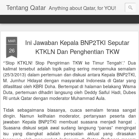
Tentang Qatar
Anything about Qatar, for YOU!
Ini Jawaban Kepala BNP2TKI Seputar
MAR
26
KTKLN Dan Penghentian TKW
“'Stop KTKLN! Stop Pengiriman TKW ke Timur Tengah'.” Dua
kalimat tersebut adalah topik paling sering mengemuka semalam
(25/3/2013) dalam pertemuan dan diskusi antara Kepala BNP2TKI,
M. Jumhur Hidayat dengan masyarakat Indonesia di Qatar yang
difasilitasi oleh KBRI Doha. Bertempat di halaman belakang Wisma
Duta, pertemuan dihadiri langsung oleh Deddy Saiful Hadi, Dubes
RI untuk Qatar dengan moderator Muhammad Aula.
Tidak sebagaimana biasanya, cuaca semalam terasa sangat
dingin. Namun kelihaian moderator, pertanyaan peserta dan
jawaban Kepala BNP2TKI membuat suasana menjadi hangat .
Suasana diskusi sejak awal sudang langsung “panas” mengingat
isu yang diangkat adalah persoalan aktual yang dirasakan