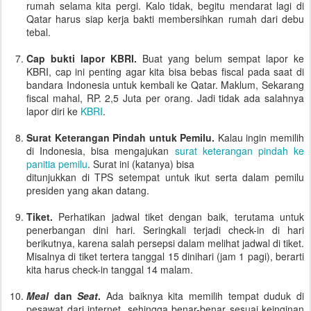
rumah selama kita pergi. Kalo tidak, begitu mendarat lagi di
Qatar harus siap kerja bakti membersihkan rumah dari debu
tebal.
Cap bukti lapor KBRI.
Buat yang belum sempat lapor ke
KBRI, cap ini penting agar kita bisa bebas fiscal pada saat di
bandara Indonesia untuk kembali ke Qatar. Maklum, Sekarang
fiscal mahal, RP. 2,5 Juta per orang. Jadi tidak ada salahnya
lapor diri ke
KBRI
.
Surat Keterangan Pindah untuk Pemilu.
Kalau ingin memilih
di Indonesia, bisa mengajukan
surat keterangan pindah ke
panitia pemilu
. Surat ini (katanya) bisa
ditunjukkan di TPS setempat untuk ikut serta dalam pemilu
presiden yang akan datang.
Tiket.
Perhatikan jadwal tiket dengan baik, terutama untuk
penerbangan dini hari. Seringkali terjadi check-in di hari
berikutnya, karena salah persepsi dalam melihat jadwal di tiket.
Misalnya di tiket tertera tanggal 15 dinihari (jam 1 pagi), berarti
kita harus check-in tanggal 14 malam.
Meal
dan
Seat
.
Ada baiknya kita memilih tempat duduk di
pesawat dari internet, sehingga benar-benar sesuai keinginan