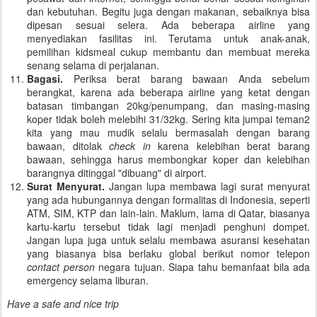
dan kebutuhan. Begitu juga dengan makanan, sebaiknya bisa
dipesan sesuai selera. Ada beberapa airline yang
menyediakan fasilitas ini. Terutama untuk anak-anak,
pemilihan kidsmeal cukup membantu dan membuat mereka
senang selama di perjalanan.
Bagasi.
Periksa berat barang bawaan Anda sebelum
berangkat, karena ada beberapa airline yang ketat dengan
batasan timbangan 20kg/penumpang, dan masing-masing
koper tidak boleh melebihi 31/32kg. Sering kita jumpai teman2
kita yang mau mudik selalu bermasalah dengan barang
bawaan, ditolak
check in
karena kelebihan berat barang
bawaan, sehingga harus membongkar koper dan kelebihan
barangnya ditinggal "dibuang" di airport.
Surat Menyurat.
Jangan lupa membawa lagi surat menyurat
yang ada hubungannya dengan formalitas di Indonesia, seperti
ATM, SIM, KTP dan lain-lain. Maklum, lama di Qatar, biasanya
kartu-kartu tersebut tidak lagi menjadi penghuni dompet.
Jangan lupa juga untuk selalu membawa asuransi kesehatan
yang biasanya bisa berlaku global berikut nomor telepon
contact person
negara tujuan. Siapa tahu bemanfaat bila ada
emergency selama liburan.
Have a safe and nice trip