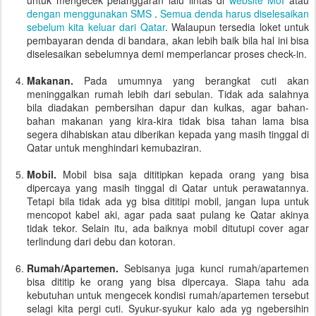
untuk mengecek pelanggaran lalu lintas di
website MoI
atau
dengan menggunakan SMS
.
Semua denda harus diselesaikan
sebelum kita keluar dari Qatar
. Walaupun tersedia loket untuk
pembayaran denda di bandara, akan lebih baik bila hal ini bisa
diselesaikan sebelumnya demi memperlancar proses check-in.
Makanan.
Pada umumnya yang berangkat cuti akan
meninggalkan rumah lebih dari sebulan. Tidak ada salahnya
bila diadakan pembersihan dapur dan kulkas, agar bahan-
bahan makanan yang kira-kira tidak bisa tahan lama bisa
segera dihabiskan atau diberikan kepada yang masih tinggal di
Qatar untuk menghindari kemubaziran.
Mobil.
Mobil bisa saja dititipkan kepada orang yang bisa
dipercaya yang masih tinggal di Qatar untuk perawatannya.
Tetapi bila tidak ada yg bisa dititipi mobil, jangan lupa untuk
mencopot kabel aki, agar pada saat pulang ke Qatar akinya
tidak tekor. Selain itu, ada baiknya mobil ditutupi cover agar
terlindung dari debu dan kotoran.
Rumah/Apartemen.
Sebisanya juga kunci rumah/apartemen
bisa dititip ke orang yang bisa dipercaya. Siapa tahu ada
kebutuhan untuk mengecek kondisi rumah/apartemen tersebut
selagi kita pergi cuti. Syukur-syukur kalo ada yg ngebersihin