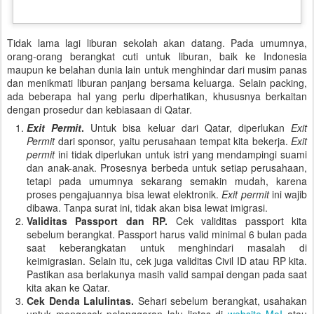
Tidak lama lagi liburan sekolah akan datang. Pada umumnya,
orang-orang berangkat cuti untuk liburan, baik ke Indonesia
maupun ke belahan dunia lain untuk menghindar dari musim panas
dan menikmati liburan panjang bersama keluarga. Selain packing,
ada beberapa hal yang perlu diperhatikan, khususnya berkaitan
dengan prosedur dan kebiasaan di Qatar.
Exit Permit
.
Untuk bisa keluar dari Qatar, diperlukan
Exit
Permit
dari sponsor, yaitu perusahaan tempat kita bekerja.
Exit
permit
ini tidak diperlukan untuk istri yang mendampingi suami
dan anak-anak. Prosesnya berbeda untuk setiap perusahaan,
tetapi pada umumnya sekarang semakin mudah, karena
proses pengajuannya bisa lewat elektronik.
Exit permit
ini wajib
dibawa. Tanpa surat ini, tidak akan bisa lewat imigrasi.
Validitas Passport dan RP.
Cek validitas passport kita
sebelum berangkat. Passport harus valid minimal 6 bulan pada
saat keberangkatan untuk menghindari masalah di
keimigrasian. Selain itu, cek juga validitas Civil ID atau RP kita.
Pastikan asa berlakunya masih valid sampai dengan pada saat
kita akan ke Qatar.
Cek Denda Lalulintas.
Sehari sebelum berangkat, usahakan