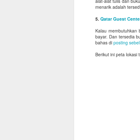
alat-alat tulis dan 
ya
menarik adalah tersed
D
5.
Qatar Guest Cente
y
b
Kalau membutuhkan b
m
bayar. Dan tersedia 
bahas di
posting sebe
S
Berikut ini peta lokasi
de
j
Am
To
Zu
M
B