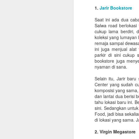
1.
Jarir Bookstore
Saat ini ada dua cab
Salwa road berlokasi
cukup lama berdiri,
koleksi yang lumayan 
remaja sampai dewasa.
ini juga menjual ala
parkir di sini cukup 
bookstore juga menye
nyaman di sana.
Selain itu, Jarir ba
Center yang sudah cuk
komposisi yang sama, d
dan lantai dua berisi
tahu lokasi baru ini. 
sini. Sedangkan untuk
Food, jadi bisa sekal
di lokasi yang sama. J
Checklist untuk Pulang
2. Virgin Megastore
JUN
10
Kampung