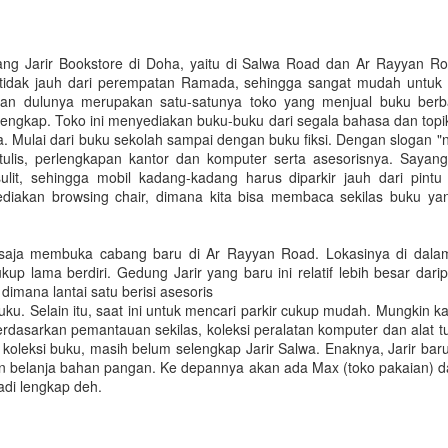
Untuk jumlah saldo harap k
5. Salary certificate dari
ang Jarir Bookstore di Doha, yaitu di Salwa Road dan Ar Rayyan Ro
MOFA (atested bisa dilakuka
 tidak jauh dari perempatan Ramada, sehingga sangat mudah untuk d
dengan biaya QAR 200)
 dan dulunya merupakan satu-satunya toko yang menjual buku ber
lengkap. Toko ini menyediakan buku-buku dari segala bahasa dan topik
6. Covid-19 vaccine certifi
 Mulai dari buku sekolah sampai dengan buku fiksi. Dengan slogan "no
Februari 2022, harus sudah
t tulis, perlengkapan kantor dan komputer serta asesorisnya. Saya
sulit, sehingga mobil kadang-kadang harus diparkir jauh dari pintu
diakan browsing chair, dimana kita bisa membaca sekilas buku yang
ru saja membuka cabang baru di Ar Rayyan Road. Lokasinya di dal
up lama berdiri. Gedung Jarir yang baru ini relatif lebih besar dari
imana lantai satu berisi asesoris
 buku. Selain itu, saat ini untuk mencari parkir cukup mudah. Mungkin
Berdasarkan pemantauan sekilas, koleksi peralatan komputer dan alat tuli
 koleksi buku, masih belum selengkap Jarir Salwa. Enaknya, Jarir bar
ian belanja bahan pangan. Ke depannya akan ada Max (toko pakaian) da
adi lengkap deh.
Bagaimana Cara
Belajar Fiqih Harta dan
DEC
OCT
29
9
Diapora Meningkatkan
Bisnis Online