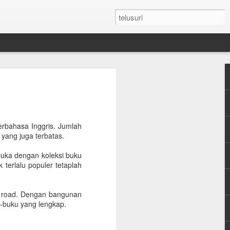
n Umroh Pakai Visa
an Mobil Pribadi
an Visa
erbahasa Inggris. Jumlah
 yang juga terbatas.
dibuka dengan koleksi buku
latar belakang putih ukuran paspor
terlalu populer tetaplah
or yang masih berlaku minimum 6 bulan.
an road. Dengan bangunan
e yang sudah diterjemahkan dalam
-buku yang lengkap.
tement (minimum QAR 15.000 balance).