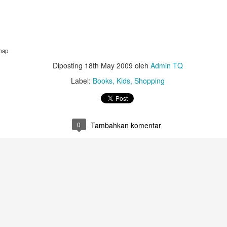
atar. Ceramah akan disampaikan oleh Ustadz Drs. H. Syamsul Arifin
ababan, Lc., M.A. dan Ustadz Hatta Syamsudin, Lc. M.A.
 map
Diposting
18th May 2009
oleh
Admin TQ
Label:
Books
Kids
Shopping
Msheireb Museums: Mutiara Terpendam di Pusat Kota
EC
27
Doha
alaupun Msheireb Museums ini sudah buka dua tahun yang lalu,
empat wisata ini masih kurang dikenal, bahkan oleh warga yang sudah
0
Tambahkan komentar
nggal di Qatar. Padahal museum-museum ini (ada lebih dari satu
useum) merupakan tempat yang sangat menarik, tidak hanya untuk
wasa, tetapi juga untuk anak-anak.
engan melihat namanya -- Msheireb Museums --, dapat dengan mudah
itemukan di tengah-tengah bangunan Kota Msheireb yang sedang
roses pembangunan.
ersi 2017)
kan untuk mencari rejeki di Qatar dan penasaran berapa sih gaji
 lalu sempat ada tulisan tentang gaji di Qatar, linknya di sini. Tulisan