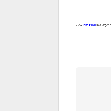
Q
N
View
Toko Buku
in a larger
D
W
t
ti
m
de
D
d
p
Berapa Sih Gaji di Qatar? (V
NOV
30
Apakah Anda sedang mempertimbang
yang sepadan? Sekitar 10 tahun yang