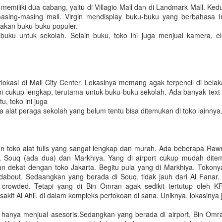
memiliki dua cabang, yaitu di Villagio Mall dan di Landmark Mall. Ked
Citra Indonesia?
Harta dan bisnis online saat ini
masing-masing mall. Virgin mendisplay buku-buku yang berbahasa In
sangat dekat dengan keseharian
Indonesia merupakan negara
akan buku-buku populer.
kita, bahkan hampir setiap hari
majemuk dengan penduduk
 buku untuk sekolah. Selain buku, toko ini juga menjual kamera, el
kita melakukan transaksi yang
terbesar keempat di dunia. Di
berhubungan dengan harta
Qatar sendiri saat ini terdapat
maupun bisnis online.
sekitar 30,000 warga negara
Indonesia sebagai residen Qatar
Indonesia Juara Lomba Barista di Qatar
EP
dengan berbagai macam profesi.
30
rlokasi di Mall City Center. Lokasinya memang agak terpencil di belaka
Pada tanggal 28 September 2019 yang lalu, di Al Asmakh Tower
Sebagai warga negara Indonesia,
ini cukup lengkap, terutama untuk buku-buku sekolah. Ada banyak text
Doha telah diadakan sebuah event unik, yaitu Qatar Aeropress
bagaimana kita dapat
tu, toko ini juga
ampionship. Lomba ini diikuti oleh oleh 74 barista dari berbagai
meningkatkan citra Indonesia
alat peraga sekolah yang belum tentu bisa ditemukan di toko lainnya
egara dalam menunjukkan keahliannya membuat resep kopi terbaik.
yang baik di mata dunia?
eserta dari Indonesia sendiri ada 18 orang yang pada umumnya
rupakan barista yang bekerja di beberapa specialty coffee shops di
Pada hari Jumat, 27 Desember
antero Qatar. Event ini juga dihadiri Duta Besar RI untuk Qatar,
2019 diadakan Seminar bertema
an toko alat tulis yang sangat lengkap dan murah. Ada beberapa Raw
apak Marsekal Madya TNI (Purn) M.
Pengembangan Kapasitas
n, Souq (ada dua) dan Markhiya. Yang di airport cukup mudah dite
Individu Dalam Meningkatkan
an dekat dengan toko Jakarta. Begitu pula yang di Markhiya. Tokony
Citra dan Promosi Ekonomi
ndabout. Sedaangkan yang berada di Souq, tidak jauh dari Al Fanar
Indonesia di Qatar.
Mengenal Doha Metro
EP
crowded. Tetapi yang di Bin Omran agak sedikit tertutup oleh K
19
akit Al Ahli, di dalam kompleks pertokoan di sana. Uniknya, lokasinya
Setelah sekian lama pilihan untuk melakukan perjalanan dari satu
tempat ke tempat lain menggunakan transportasi publik hanya
hanya menjual asesoris.Sedangkan yang berada di airport, Bin Omr
a bus dan taxi, pada bulan Mei 2019 yang lalu mass rapid transport --