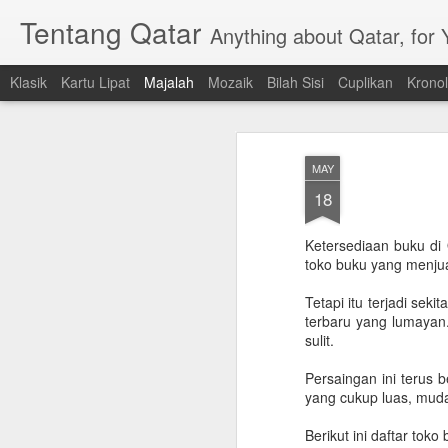
Tentang Qatar
Anything about Qatar, for
Klasik
Kartu Lipat
Majalah
Mozaik
Bilah Sisi
Cuplikan
Kronol
MAY
18
Ketersediaan buku di
toko buku yang menjua
Tetapi itu terjadi sek
terbaru yang lumayan.
sulit.
Persaingan ini terus
yang cukup luas, mud
Berikut ini daftar tok