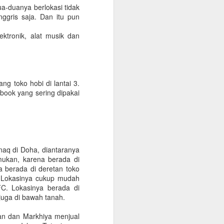
ua-duanya berlokasi tidak
Indonesia
ggris saja. Dan itu pun
Bagi rekan2 yang doyan minum
kopi tapi masih awam dengan yg
ektronik, alat musik dan
namanya “Specialty Coffee”,
specialty coffee berbeda dengan
kopi2 manis ala amerika seperti
Starbucks, Caribou atau Excelso
dll.. Specialty coffee
ng toko hobi di lantai 3.
mengutamakan kemurnian rasa
 book yang sering dipakai
kopi dan hanya menjual kopi
dengan kualitas biji kopi terbaik
.
dari berbagai negara didunia. Biji
kopi ini dengan keunikannya tanpa
diproses kimiawi maupun
pencampuran bahan bisa
naq di Doha, diantaranya
mengeluarkan aroma buah2an
mukan, karena berada di
tertentu seperti Jambu, Berries
a berada di deretan toko
bahkan Lollypop.
. Lokasinya cukup mudah
FC. Lokasinya berada di
 juga di bawah tanah.
an dan Markhiya menjual