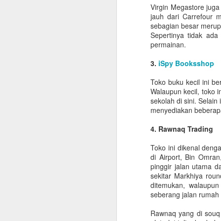
Virgin Megastore juga 
Berikut ini beberapa catatan yang
jauh dari Carrefour 
dikumpulkan dari beragam sumber
sebagian besar merup
untuk membantu perencanaan
Sepertinya tidak ada
pulang kampung dengan lebih
permainan.
lancar. Klik di sini untuk membuka
versi terupdate panduan repatriasi.
3.
iSpy Booksshop
S
Urusan Kantor
Toko buku kecil ini be
Walaupun kecil, toko 
Rencanakan jadwal
sekolah di sini. Selain i
Ch
keberangkatan sedini mungkin
menyediakan beberapa 
n
dan informasikan ke bagian HR
P
Untuk mempercepat dan
4. Rawnaq Trading
me
mempermudah proses
se
administrasi.
Toko ini dikenal deng
B
di Airport, Bin Omra
Clearance form
pinggir jalan utama d
sekitar Markhiya rou
Bila mendapatkan clearance form,
S
ditemukan, walaupun 
segera lakukan clearance ke
seberang jalan rumah s
tempat yang diperlukan.
Rawnaq yang di souq 
ad