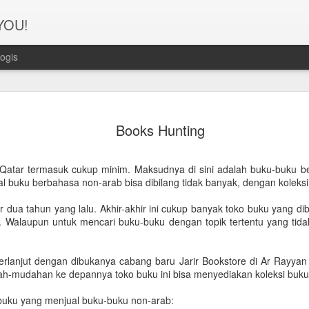
 YOU!
ogis
Perjanana
FEB
Books Hunting
21
Turis deng
A1. PERSIAPAN: Pembuat
 Qatar termasuk cukup minim. Maksudnya di sini adalah buku-buku b
l buku berbahasa non-arab bisa dibilang tidak banyak, dengan koleksi
Syarat pembuatan Visa:
itar dua tahun yang lalu. Akhir-akhir ini cukup banyak toko buku yang 
1. Dua lembar pas foto ber
 Walaupun untuk mencari buku-buku dengan topik tertentu yang tidak 
2. Copy Qatar ID dan pasp
 berlanjut dengan dibukanya cabang baru Jarir Bookstore di Ar Rayy
3. Copy married certificat
ah-mudahan ke depannya toko buku ini bisa menyediakan koleksi buku
Bahasa Inggris dan Arab.
o buku yang menjual buku-buku non-arab:
4. Last 6 months bank sta