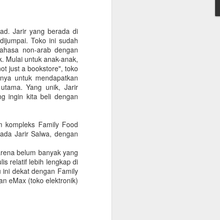
onfirmasikan lagi dengan travelnya
 kantor, minimum QAR 15.000, atested by
ad. Jarir yang berada di
n sendiri atau melalui travel agent
ijumpai. Toko ini sudah
bahasa non-arab dengan
. Mulai untuk anak-anak,
cate. Peraturan terbaru KSA per 1
t just a bookstore", toko
 vaksin sebanyak 3 kali.
ngnya untuk mendapatkan
 utama. Yang unik, Jarir
 ingin kita beli dengan
am kompleks Family Food
pada Jarir Salwa, dengan
 karena belum banyak yang
s relatif lebih lengkap di
u ini dekat dengan Family
n eMax (toko elektronik)
Warung Kopi Khas
SEP
30
dengan Barista