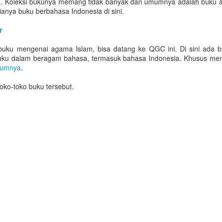
buku. Koleksi bukunya memang tidak banyak dan umumnya adalah buku 
ng lebih dikenal dengan metro -- diluncurkan di Qatar.
ianya buku berbahasa Indonesia di sini.
oha Metro merupakan salah satu MRT driverless tercepat di dunia
r
ang dapat mencapai 100 km/jam. Proyek ini direncanakan akan
eroperasi secara penuh pada tahun 2020 sekaligus dipersiapkan untuk
uku mengenai agama Islam, bisa datang ke QGC ini. Di sini ada 
enyambut perhelatan besar FIFA World Cup 2022.
buku dalam beragam bahasa, termasuk bahasa Indonesia. Khusus men
lumnya
.
Apa Arti Dibalik Logo FIFA World Cup Qatar 2022?
EP
8
 toko-toko buku tersebut.
Logo FIFA World Cup 2022 telah resmi diluncurkan pada hari
Selasa, tanggal 3 September 2019 tepat pada pukul 20:22, sesuai
ngan tahun perhelatan event tersebut. Proyeksi digital logo tersebut
uga dimunculkan pada beberapa bangunan ikonik Qatar antara lain:
phitheatre Katara Cultural Village, National Archives Building, Doha
wer, Ministry of Interior, Souq Waqif, Sheraton Hotel, Torch Doha, dan
barah Fort.
Jadwal Safari Ramadhan IMSQA-Permiqa
AY
14
Marhaba Ya Ramadhan.
erikut ini jadwal Safari Ramadhan IMSQA-Permiqa di semua wilayah