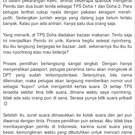
Di dalam pekarangan KBRI, terlihat beberapa spanduk mengenai
Pemilu dan dua buah tenda sebagai TPS Doha-1 dan Doha-2. Para
petugas terlihat cukup nyata dengan pakaian seragam merah-
putih. Sedangkan jumlah warga yang datang juga belum terlalu
banyak. Kalau pun ada antrian, hanya satu-dua orang saja.
Yang menarik, di TPS Doha diadakan bazaar makanan. Tentu saja
ini menjadikan Pemilu ini unik. Karena begitu selesai nyontreng,
ibu-ibu langsung bergegas ke bazaar. Jadi, sebenarnya ibu-ibu itu
mau nyontreng atau mau belanja?
Proses pemilihan berlangsung sangat singkat. Dengan hanya
menyerahkan passport, petugas penerima tamu akan mengecek di
DPT yang sudah terkomputerisasi. Selanjutnya, bila nama
ditemukan, maka petugas akan langsung memberikan nomor urut
sebagai "kupon" untuk mengambil kertas suara. Di setiap TPS
tersedia sekitar lima bilik suara, dimana waktu saya nyontreng,
tidak ada satu orang pun di sana. Serasa punya bilik suara pribadi
:D
Setelah itu, surat suara dimasukkan ke kotak suara dan jari pun
diwarnai dengan tinta. Proses pemilihan pun selesai. Aku tidak bisa
membayangkan pemilu di Indonesia, karena surat suara yang
besar, kemungkinan waktu yang dibutuhkan untuk mencari nama