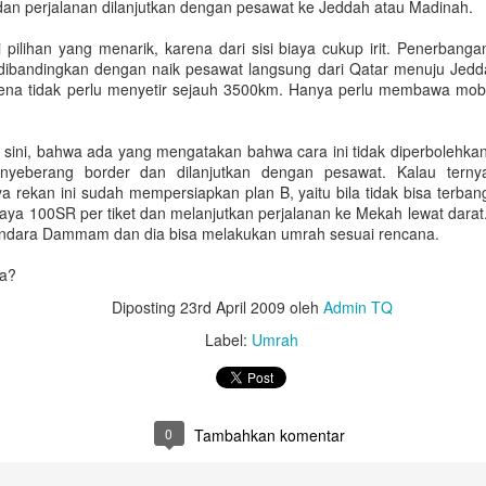
n perjalanan dilanjutkan dengan pesawat ke Jeddah atau Madinah.
Untuk jumlah saldo harap k
 pilihan yang menarik, karena dari sisi biaya cukup irit. Penerbangan
5. Salary certificate dari
dibandingkan dengan naik pesawat langsung dari Qatar menuju Jeddah
MOFA (atested bisa dilakuka
arena tidak perlu menyetir sejauh 3500km. Hanya perlu membawa mobi
dengan biaya QAR 200)
6. Covid-19 vaccine certifi
 sini, bahwa ada yang mengatakan bahwa cara ini tidak diperbolehka
Februari 2022, harus sudah
yeberang border dan dilanjutkan dengan pesawat. Kalau ternya
 rekan ini sudah mempersiapkan plan B, yaitu bila tidak bisa terba
biaya 100SR per tiket dan melanjutkan perjalanan ke Mekah lewat darat
ndara Dammam dan dia bisa melakukan umrah sesuai rencana.
ba?
Diposting
23rd April 2009
oleh
Admin TQ
Label:
Umrah
0
Tambahkan komentar
Bagaimana Cara
Belajar Fiqih Harta dan
DEC
OCT
29
9
Diapora Meningkatkan
Bisnis Online