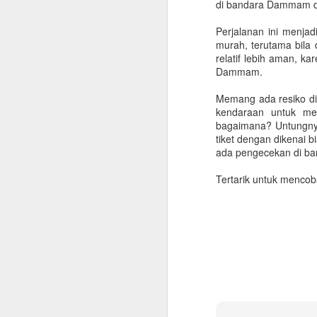
di bandara Dammam da
Perjalanan ini menjadi
murah, terutama bila 
relatif lebih aman, k
Dammam.
Memang ada resiko di
kendaraan untuk men
bagaimana? Untungnya
tiket dengan dikenai 
ada pengecekan di ba
Tertarik untuk menco
Checklist untuk Pulang
JUN
10
Kampung