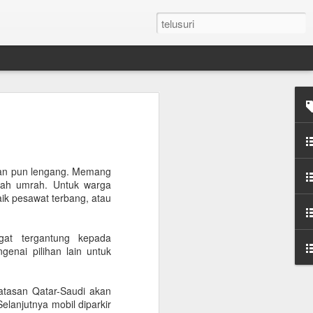
n Umroh Pakai Visa
an Mobil Pribadi
an Visa
anan pun lengang. Memang
dah umrah. Untuk warga
ik pesawat terbang, atau
latar belakang putih ukuran paspor
gat tergantung kepada
or yang masih berlaku minimum 6 bulan.
enai pilihan lain untuk
e yang sudah diterjemahkan dalam
atasan Qatar-Saudi akan
elanjutnya mobil diparkir
tement (minimum QAR 15.000 balance).