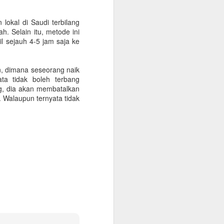
onfirmasikan lagi dengan travelnya
 lokal di Saudi terbilang
 kantor, minimum QAR 15.000, atested by
. Selain itu, metode ini
n sendiri atau melalui travel agent
l sejauh 4-5 jam saja ke
cate. Peraturan terbaru KSA per 1
n, dimana seseorang naik
 vaksin sebanyak 3 kali.
ta tidak boleh terbang
ng, dia akan membatalkan
. Walaupun ternyata tidak
Warung Kopi Khas
SEP
30
dengan Barista