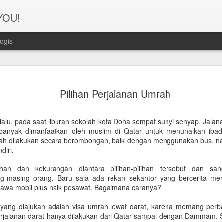
 YOU!
ogis
Perjanana
FEB
Pilihan Perjalanan Umrah
21
Turis deng
A1. PERSIAPAN: Pembuat
lalu, pada saat liburan sekolah kota Doha sempat sunyi senyap. Jal
anyak dimanfaatkan oleh muslim di Qatar untuk menunaikan iba
Syarat pembuatan Visa:
mrah dilakukan secara berombongan, baik dengan menggunakan bus, na
diri.
1. Dua lembar pas foto ber
an dan kekurangan diantara pilihan-pilihan tersebut dan san
2. Copy Qatar ID dan pasp
-masing orang. Baru saja ada rekan sekantor yang bercerita meng
awa mobil plus naik pesawat. Bagaimana caranya?
3. Copy married certificat
Bahasa Inggris dan Arab.
a yang diajukan adalah visa umrah lewat darat, karena memang perb
 Perjalanan darat hanya dilakukan dari Qatar sampai dengan Dammam. S
4. Last 6 months bank sta