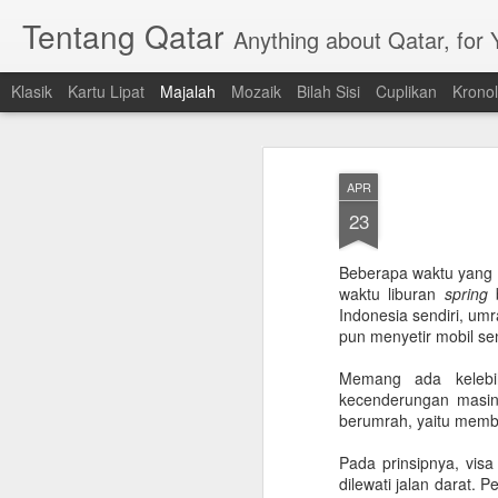
Tentang Qatar
Anything about Qatar, for
Klasik
Kartu Lipat
Majalah
Mozaik
Bilah Sisi
Cuplikan
Kronol
APR
23
Beberapa waktu yang 
waktu liburan
spring
b
Indonesia sendiri, u
pun menyetir mobil sen
Memang ada kelebih
kecenderungan masing
berumrah, yaitu memb
Pada prinsipnya, vis
dilewati jalan darat.