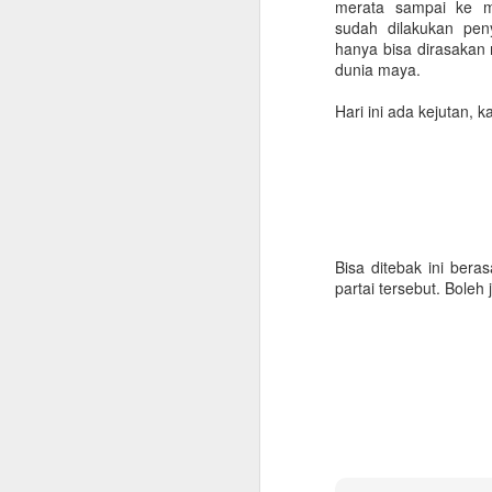
merata sampai ke ma
sudah dilakukan peny
hanya bisa dirasakan 
dunia maya.
Hari ini ada kejutan, 
Bisa ditebak ini ber
partai tersebut. Boleh
Checklist untuk Pulang
JUN
10
Kampung