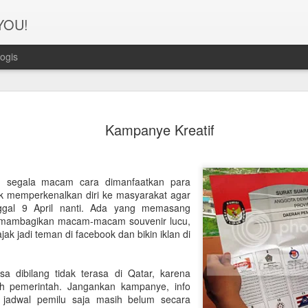
 YOU!
ogis
Perjanana
FEB
Kampanye Kreatif
21
Turis deng
A1. PERSIAPAN: Pembuat
, segala macam cara dimanfaatkan para
Syarat pembuatan Visa:
uk memperkenalkan diri ke masyarakat agar
ggal 9 April nanti. Ada yang memasang
1. Dua lembar pas foto ber
n, mambagikan macam-macam souvenir lucu,
k jadi teman di facebook dan bikin iklan di
2. Copy Qatar ID dan pasp
3. Copy married certificat
sa dibilang tidak terasa di Qatar, karena
Bahasa Inggris dan Arab.
h pemerintah. Jangankan kampanye, info
jadwal pemilu saja masih belum secara
4. Last 6 months bank sta