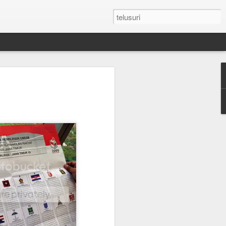
n Umroh Pakai Visa
an Mobil Pribadi
an Visa
latar belakang putih ukuran paspor
or yang masih berlaku minimum 6 bulan.
e yang sudah diterjemahkan dalam
tement (minimum QAR 15.000 balance).