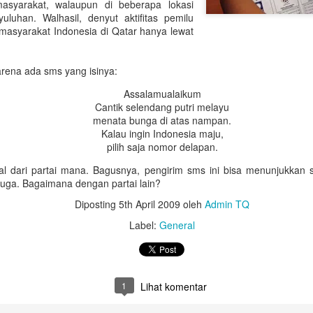
syarakat, walaupun di beberapa lokasi
Untuk jumlah saldo harap k
uluhan. Walhasil, denyut aktifitas pemilu
masyarakat Indonesia di Qatar hanya lewat
5. Salary certificate dari
MOFA (atested bisa dilakuka
dengan biaya QAR 200)
karena ada sms yang isinya:
6. Covid-19 vaccine certifi
Assalamualaikum
Februari 2022, harus sudah
Cantik selendang putri melayu
menata bunga di atas nampan.
Kalau ingin Indonesia maju,
pilih saja nomor delapan.
asal dari partai mana. Bagusnya, pengirim sms ini bisa menunjukka
 juga. Bagaimana dengan partai lain?
Diposting
5th April 2009
oleh
Admin TQ
Label:
General
1
Lihat komentar
Bagaimana Cara
Belajar Fiqih Harta dan
DEC
OCT
29
9
Diapora Meningkatkan
Bisnis Online