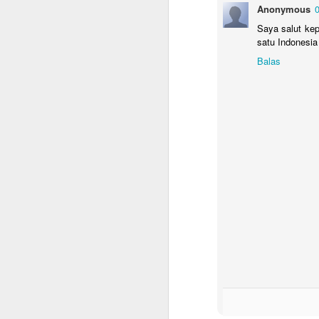
Anonymous
0
Berikut ini beberapa catatan yang
Saya salut kep
dikumpulkan dari beragam sumber
satu Indonesia 
untuk membantu perencanaan
pulang kampung dengan lebih
Balas
lancar. Klik di sini untuk membuka
versi terupdate panduan repatriasi.
S
Urusan Kantor
Rencanakan jadwal
Ch
keberangkatan sedini mungkin
n
dan informasikan ke bagian HR
P
Untuk mempercepat dan
me
mempermudah proses
se
administrasi.
B
Clearance form
Bila mendapatkan clearance form,
S
segera lakukan clearance ke
tempat yang diperlukan.
ad