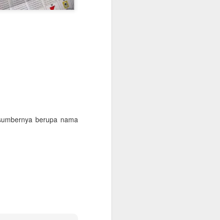
onfirmasikan lagi dengan travelnya
 kantor, minimum QAR 15.000, atested by
n sendiri atau melalui travel agent
cate. Peraturan terbaru KSA per 1
 vaksin sebanyak 3 kali.
n sumbernya berupa nama
Warung Kopi Khas
SEP
30
dengan Barista