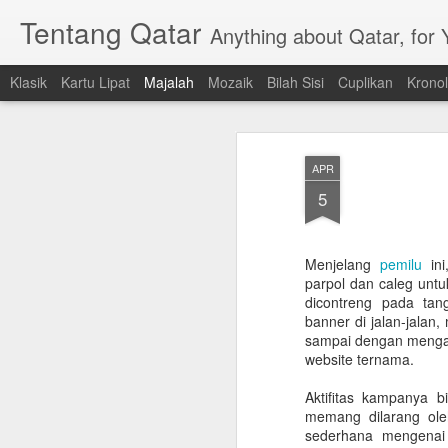
Tentang Qatar
Anything about Qatar, for
Klasik
Kartu Lipat
Majalah
Mozaik
Bilah Sisi
Cuplikan
Kronol
APR
5
Menjelang
pemilu
ini
parpol dan caleg unt
dicontreng pada tan
banner di jalan-jala
sampai dengan mengaja
website ternama.
Aktifitas kampanya bi
memang dilarang ole
sederhana mengenai 