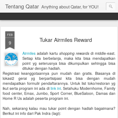
Tentang Qatar
Anything about Qatar, for YOU!
FEB
Tukar Airmiles Reward
9
Airmiles
adalah kartu
shopping rewards
di middle-east.
Setiap kita berbelanja, maka kita bisa mendapatkan
point yg seterusnya bisa dikumpulkan sehingga bisa
ditukar dengan hadiah.
Registrasi keanggotaannya pun mudah dan gratis. Biasanya di
lokasi2 gerai yg berpartisipasi kita bisa dengan mudah
mendapatkan formulir pendaftarannya. Untuk list toko/restoran yg
ikut serta program ini ada di
link ini
. Setahuku Modernhome, Family
food center, Emax, Jumbo, Sport Corner, BlueSaloon, Damas dan
Home R Us adalah peserta program ini.
Nah, sekarang kalau mau tukar point dengan hadiah bagaimana?
Berikut ini info dari Pak Indra (lagi):