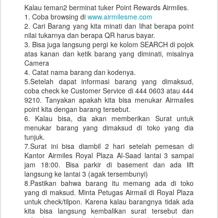
Kalau teman2 berminat tuker Point Rewards Airmiles.
1. Coba browsing di
www.airmilesme.com
2. Cari Barang yang kita minati dan lihat berapa point
nilai tukarnya dan berapa QR harus bayar.
3. Bisa juga langsung pergi ke kolom SEARCH di pojok
atas kanan dan ketik barang yang diminati, misalnya
Camera
4. Catat nama barang dan kodenya.
5.Setelah dapat informasi barang yang dimaksud,
coba check ke Customer Service di 444 0603 atau 444
9210. Tanyakan apakah kita bisa menukar Airmailes
point kita dengan barang tersebut.
6. Kalau bisa, dia akan memberikan Surat untuk
menukar barang yang dimaksud di toko yang dia
tunjuk.
7.Surat ini bisa diambil 2 hari setelah pemesan di
Kantor Airmiles Royal Plaza Al-Saad lantai 3 sampai
jam 18:00. Bisa parkir di basement dan ada lift
langsung ke lantai 3 (agak tersembunyi)
8.Pastikan bahwa barang itu memang ada di toko
yang di maksud. Minta Petugas Airmail di Royal Plaza
untuk check/tilpon. Karena kalau barangnya tidak ada
kita bisa langsung kembalikan surat tersebut dan