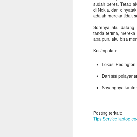
sudah beres. Tetap a
Berikut ini beberapa catatan yang
di Nokia, dan dinyata
dikumpulkan dari beragam sumber
adalah mereka tidak 
untuk membantu perencanaan
pulang kampung dengan lebih
Sorenya aku datang 
lancar. Klik di sini untuk membuka
tanda terima, mereka
versi terupdate panduan repatriasi.
apa pun, aku bisa me
S
Urusan Kantor
Kesimpulan:
Rencanakan jadwal
Ch
Lokasi Redington
keberangkatan sedini mungkin
n
dan informasikan ke bagian HR
P
Dari sisi pelayan
Untuk mempercepat dan
me
mempermudah proses
se
Sayangnya kantor
administrasi.
B
Clearance form
Bila mendapatkan clearance form,
Posting terkait:
S
segera lakukan clearance ke
Tips Service laptop ex
tempat yang diperlukan.
ad