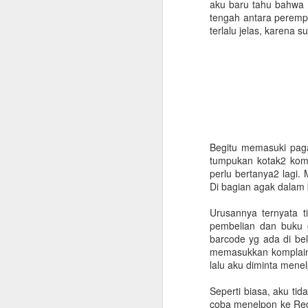
aku baru tahu bahwa R
tengah antara peremp
terlalu jelas, karena 
Begitu memasuki paga
tumpukan kotak2 kompu
perlu bertanya2 lagi.
Di bagian agak dalam 
Urusannya ternyata 
pembelian dan buku g
barcode yg ada di be
memasukkan komplaink
lalu aku diminta menel
Checklist untuk Pulang
Seperti biasa, aku ti
JUN
coba menelpon ke Red
10
Kampung