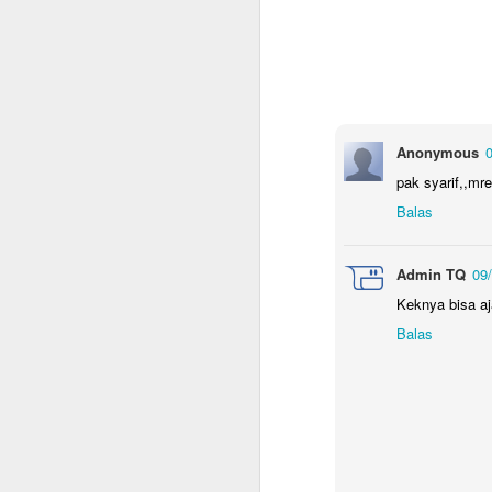
ya
D
y
b
m
Anonymous
0
S
pak syarif,,mr
Balas
de
j
Admin TQ
09/
Am
To
Keknya bisa aj
Zu
Balas
M
B