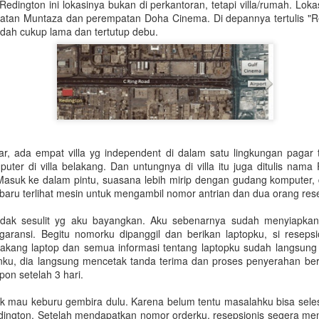
edington ini lokasinya bukan di perkantoran, tetapi villa/rumah. Loka
Untuk jumlah saldo harap k
atan Muntaza dan perempatan Doha Cinema. Di depannya tertulis "Re
sudah cukup lama dan tertutup debu.
5. Salary certificate dari
MOFA (atested bisa dilakuka
dengan biaya QAR 200)
6. Covid-19 vaccine certifi
Februari 2022, harus sudah
r, ada empat villa yg independent di dalam satu lingkungan pagar t
ter di villa belakang. Dan untungnya di villa itu juga ditulis nama 
 Masuk ke dalam pintu, suasana lebih mirip dengan gudang komputer, d
baru terlihat mesin untuk mengambil nomor antrian dan dua orang rese
tidak sesulit yg aku bayangkan. Aku sebenarnya sudah menyiapka
aransi. Begitu nomorku dipanggil dan berikan laptopku, si reseps
lakang laptop dan semua informasi tentang laptopku sudah langsung 
u, dia langsung mencetak tanda terima dan proses penyerahan ber
pon setelah 3 hari.
dak mau keburu gembira dulu. Karena belum tentu masalahku bisa selesa
Bagaimana Cara
Belajar Fiqih Harta dan
DEC
OCT
ington. Setelah mendapatkan nomor orderku, resepsionis segera me
29
9
Diapora Meningkatkan
Bisnis Online