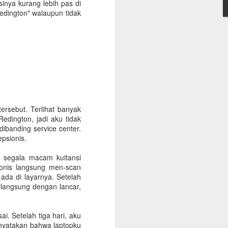
sinya kurang lebih pas di
onfirmasikan lagi dengan travelnya
dington" walaupun tidak
 kantor, minimum QAR 15.000, atested by
n sendiri atau melalui travel agent
cate. Peraturan terbaru KSA per 1
 vaksin sebanyak 3 kali.
ersebut. Terlihat banyak
Redington, jadi aku tidak
ibanding service center.
psionis.
n segala macam kuitansi
ionis langsung men-scan
ada di layarnya. Setelah
langsung dengan lancar,
i. Setelah tiga hari, aku
Warung Kopi Khas
SEP
nyatakan bahwa laptopku
30
dengan Barista