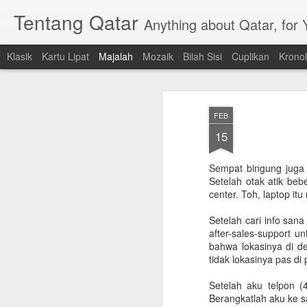
Tentang Qatar
Anything about Qatar, for
Klasik
Kartu Lipat
Majalah
Mozaik
Bilah Sisi
Cuplikan
Kronol
FEB
15
Sempat bingung juga 
Setelah otak atik be
center. Toh, laptop it
Setelah cari info san
after-sales-support 
bahwa lokasinya di d
tidak lokasinya pas di 
Setelah aku telpon (
Berangkatlah aku ke s