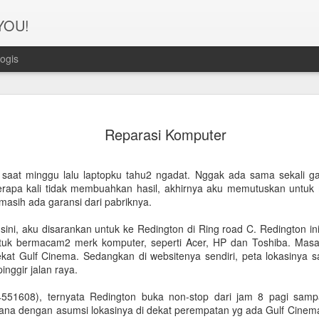
 YOU!
ogis
Perjanana
FEB
Reparasi Komputer
21
Turis deng
A1. PERSIAPAN: Pembuat
saat minggu lalu laptopku tahu2 ngadat. Nggak ada sama sekali gam
berapa kali tidak membuahkan hasil, akhirnya aku memutuskan untu
Syarat pembuatan Visa:
u masih ada garansi dari pabriknya.
1. Dua lembar pas foto ber
a sini, aku disarankan untuk ke Redington di Ring road C. Redington i
untuk bermacam2 merk komputer, seperti Acer, HP dan Toshiba. Mas
2. Copy Qatar ID dan pasp
ekat Gulf Cinema. Sedangkan di websitenya sendiri, peta lokasinya 
pinggir jalan raya.
3. Copy married certificat
Bahasa Inggris dan Arab.
4551608), ternyata Redington buka non-stop dari jam 8 pagi sam
ana dengan asumsi lokasinya di dekat perempatan yg ada Gulf Cinema.
4. Last 6 months bank sta