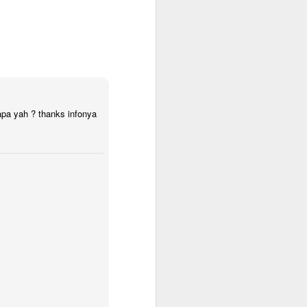
apa yah ? thanks infonya