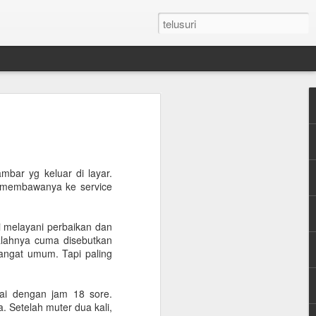
n Umroh Pakai Visa
an Mobil Pribadi
an Visa
bar yg keluar di layar.
k membawanya ke service
latar belakang putih ukuran paspor
ni melayani perbaikan dan
alahnya cuma disebutkan
or yang masih berlaku minimum 6 bulan.
sangat umum. Tapi paling
e yang sudah diterjemahkan dalam
pai dengan jam 18 sore.
 Setelah muter dua kali,
tement (minimum QAR 15.000 balance).