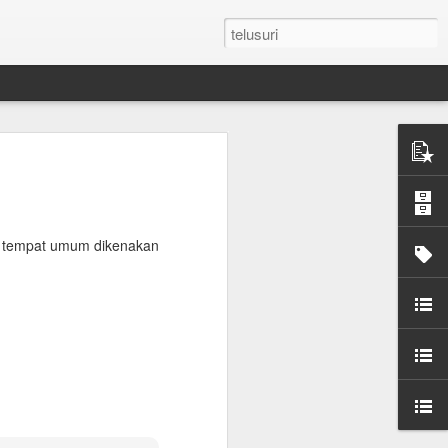
n Umroh Pakai Visa
an Mobil Pribadi
an Visa
 tempat umum dikenakan
latar belakang putih ukuran paspor
or yang masih berlaku minimum 6 bulan.
e yang sudah diterjemahkan dalam
tement (minimum QAR 15.000 balance).