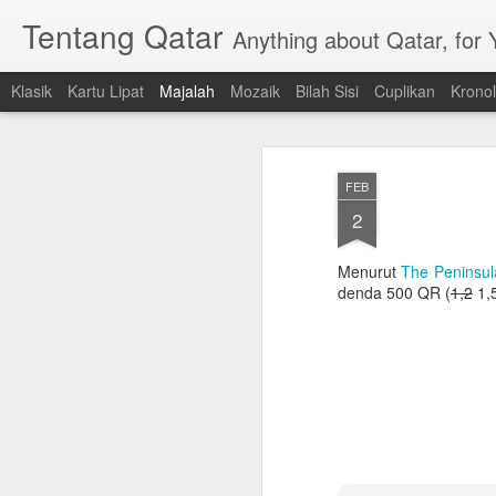
Tentang Qatar
Anything about Qatar, for
Klasik
Kartu Lipat
Majalah
Mozaik
Bilah Sisi
Cuplikan
Kronol
FEB
2
Menurut
The Peninsula
denda 500 QR (
1,2
1,5