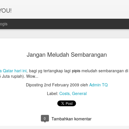
 YOU!
ogis
Perjanana
FEB
Jangan Meludah Sembarangan
21
Turis deng
A1. PERSIAPAN: Pembuat
 Qatar hari ini
, bagi yg tertangkap lagi
pipis
meludah sembarangan di
 Juta rupiah). Wow...
Syarat pembuatan Visa:
Diposting
2nd February 2009
oleh
Admin TQ
1. Dua lembar pas foto ber
Label:
Costs
General
2. Copy Qatar ID dan pasp
3. Copy married certificat
Bahasa Inggris dan Arab.
0
Tambahkan komentar
4. Last 6 months bank sta