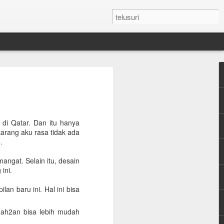
n Umroh Pakai Visa
an Mobil Pribadi
an Visa
 di Qatar. Dan itu hanya
karang aku rasa tidak ada
.
latar belakang putih ukuran paspor
ngat. Selain itu, desain
ini.
or yang masih berlaku minimum 6 bulan.
an baru ini. Hal ini bisa
e yang sudah diterjemahkan dalam
udah2an bisa lebih mudah
tement (minimum QAR 15.000 balance).