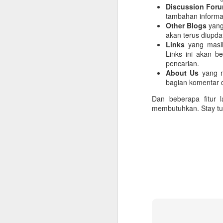
Discussion For
tambahan informas
Other Blogs
yang
akan terus diupdat
Links
yang masi
Links ini akan b
pencarian.
About Us
yang m
bagian komentar di
Dan beberapa fitur 
membutuhkan. Stay tu
Checklist untuk Pulang
JUN
10
Kampung