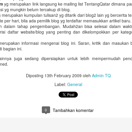
Untuk jumlah saldo harap k
um
yg merupakan link langsung ke mailing list TentangQatar dimana p
i yg mungkin belum tercakup di blog.
5. Salary certificate dari
 merupakan kumpulan tulisan2 yg ditarik dari blog2 lain yg bercerita te
MOFA (atested bisa dilakuka
e per hari, bila ada pemilik blog yg terdaftar memasukkan artikel baru.
dengan biaya QAR 200)
h dalam tahap pengembangan. Mudah2an bisa selesai dalam waktu
erisi daftar website/blog yang penting dan dikelompokkan per kat
6. Covid-19 vaccine certifi
Februari 2022, harus sudah
erupakan informasi mengenai blog ini. Saran, kritik dan masukan b
 bagian ini.
lainnya juga sedang dipersiapkan untuk lebih mempermudah penca
ned.
Diposting
13th February 2009
oleh
Admin TQ
Label:
General
0
Tambahkan komentar
Bagaimana Cara
Belajar Fiqih Harta dan
DEC
OCT
29
9
Diapora Meningkatkan
Bisnis Online