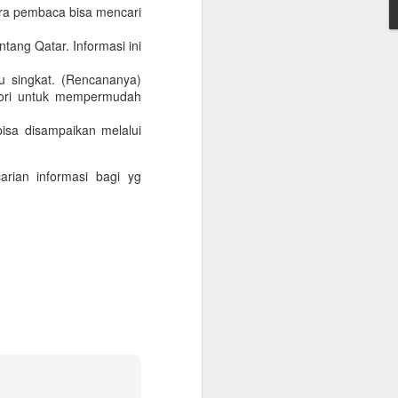
onfirmasikan lagi dengan travelnya
ara pembaca bisa mencari
 kantor, minimum QAR 15.000, atested by
ntang Qatar. Informasi ini
n sendiri atau melalui travel agent
 singkat. (Rencananya)
egori untuk mempermudah
cate. Peraturan terbaru KSA per 1
 vaksin sebanyak 3 kali.
isa disampaikan melalui
rian informasi bagi yg
Warung Kopi Khas
SEP
30
dengan Barista