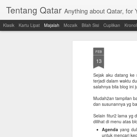
Tentang Qatar
Anything about Qatar, for
Klasik
Kartu Lipat
Majalah
Mozaik
Bilah Sisi
Cuplikan
Kronol
FEB
13
Sejak aku datang ke s
terjadi dalam waktu d
salahnya bila blog ini
Mudah2an tampilan bar
dan susunannya yg ba
Selain fitur2 lama yg 
dilihat di menu atas blo
Agenda
yang dulu
untuk mencari keg