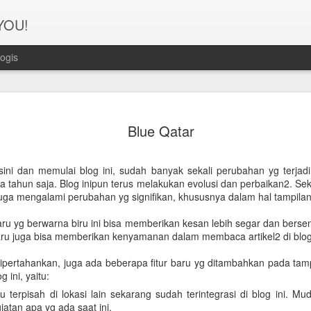
 YOU!
ogis
Perjanana
FEB
Blue Qatar
21
Turis deng
A1. PERSIAPAN: Pembuat
ini dan memulai blog ini, sudah banyak sekali perubahan yg terjadi
ua tahun saja. Blog inipun terus melakukan evolusi dan perbaikan2. Se
Syarat pembuatan Visa:
 juga mengalami perubahan yg signifikan, khususnya dalam hal tampilan
1. Dua lembar pas foto ber
u yg berwarna biru ini bisa memberikan kesan lebih segar dan bersema
ru juga bisa memberikan kenyamanan dalam membaca artikel2 di blog 
2. Copy Qatar ID dan pasp
dipertahankan, juga ada beberapa fitur baru yg ditambahkan pada tampil
3. Copy married certificat
g ini, yaitu:
Bahasa Inggris dan Arab.
 terpisah di lokasi lain sekarang sudah terintegrasi di blog ini. M
4. Last 6 months bank sta
iatan apa yg ada saat ini.