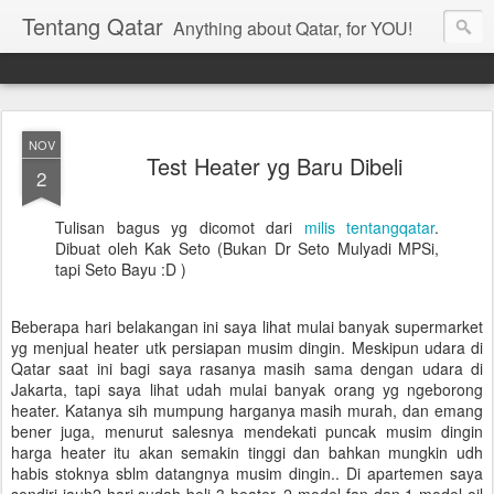
Tentang Qatar
Anything about Qatar, for YOU!
NOV
Test Heater yg Baru Dibeli
2
Tulisan bagus yg dicomot dari
milis tentangqatar
.
Dibuat oleh Kak Seto (Bukan Dr Seto Mulyadi MPSi,
tapi Seto Bayu :D )
Beberapa hari belakangan ini saya lihat mulai banyak supermarket
yg menjual heater utk persiapan musim dingin. Meskipun udara di
Qatar saat ini bagi saya rasanya masih sama dengan udara di
Jakarta, tapi saya lihat udah mulai banyak orang yg ngeborong
heater. Katanya sih mumpung harganya masih murah, dan emang
bener juga, menurut salesnya mendekati puncak musim dingin
harga heater itu akan semakin tinggi dan bahkan mungkin udh
habis stoknya sblm datangnya musim dingin.. Di apartemen saya