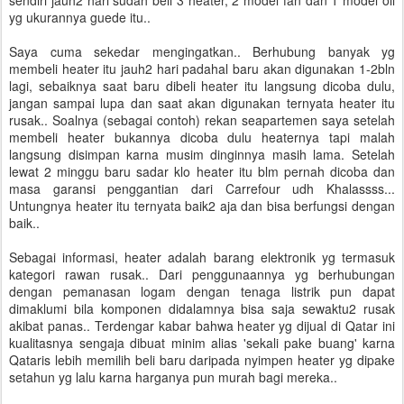
sendiri jauh2 hari sudah beli 3 heater, 2 model fan dan 1 model oil
yg ukurannya guede itu..
Saya cuma sekedar mengingatkan.. Berhubung banyak yg
membeli heater itu jauh2 hari padahal baru akan digunakan 1-2bln
lagi, sebaiknya saat baru dibeli heater itu langsung dicoba dulu,
jangan sampai lupa dan saat akan digunakan ternyata heater itu
rusak.. Soalnya (sebagai contoh) rekan seapartemen saya setelah
membeli heater bukannya dicoba dulu heaternya tapi malah
langsung disimpan karna musim dinginnya masih lama. Setelah
lewat 2 minggu baru sadar klo heater itu blm pernah dicoba dan
masa garansi penggantian dari Carrefour udh Khalassss...
Untungnya heater itu ternyata baik2 aja dan bisa berfungsi dengan
baik..
Sebagai informasi, heater adalah barang elektronik yg termasuk
kategori rawan rusak.. Dari penggunaannya yg berhubungan
dengan pemanasan logam dengan tenaga listrik pun dapat
dimaklumi bila komponen didalamnya bisa saja sewaktu2 rusak
akibat panas.. Terdengar kabar bahwa heater yg dijual di Qatar ini
kualitasnya sengaja dibuat minim alias 'sekali pake buang' karna
Qataris lebih memilih beli baru daripada nyimpen heater yg dipake
setahun yg lalu karna harganya pun murah bagi mereka..