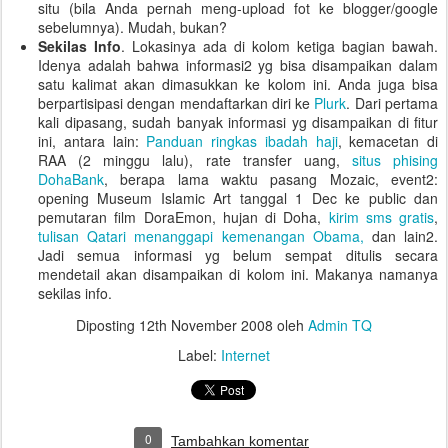
situ (bila Anda pernah meng-upload fot ke blogger/google
sebelumnya). Mudah, bukan?
Sekilas Info
. Lokasinya ada di kolom ketiga bagian bawah.
Idenya adalah bahwa informasi2 yg bisa disampaikan dalam
satu kalimat akan dimasukkan ke kolom ini. Anda juga bisa
berpartisipasi dengan mendaftarkan diri ke
Plurk
. Dari pertama
kali dipasang, sudah banyak informasi yg disampaikan di fitur
ini, antara lain:
Panduan ringkas ibadah haji
, kemacetan di
RAA (2 minggu lalu), rate transfer uang,
situs phising
DohaBank
, berapa lama waktu pasang Mozaic, event2:
opening Museum Islamic Art tanggal 1 Dec ke public dan
pemutaran film DoraEmon, hujan di Doha,
kirim sms gratis
,
tulisan Qatari menanggapi kemenangan Obama,
dan lain2.
Jadi semua informasi yg belum sempat ditulis secara
mendetail akan disampaikan di kolom ini. Makanya namanya
sekilas info.
Diposting
12th November 2008
oleh
Admin TQ
Label:
Internet
0
Tambahkan komentar