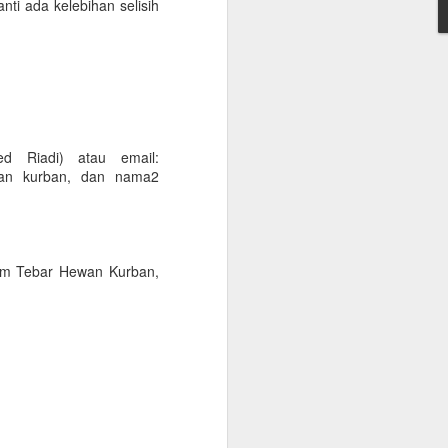
nti ada kelebihan selisih
onfirmasikan lagi dengan travelnya
 kantor, minimum QAR 15.000, atested by
n sendiri atau melalui travel agent
cate. Peraturan terbaru KSA per 1
 vaksin sebanyak 3 kali.
d Riadi) atau email:
wan kurban, dan nama2
ram Tebar Hewan Kurban,
Warung Kopi Khas
SEP
30
dengan Barista