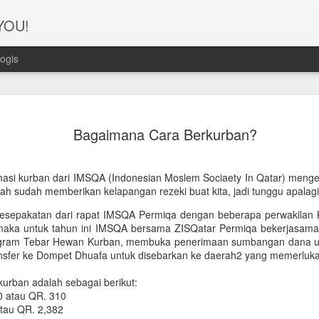
 YOU!
ogis
Perjanana
FEB
Bagaimana Cara Berkurban?
21
Turis deng
A1. PERSIAPAN: Pembuat
ormasi kurban dari IMSQA (Indonesian Moslem Sociaety In Qatar) meng
Syarat pembuatan Visa:
llah sudah memberikan kelapangan rezeki buat kita, jadi tunggu apalag
kesepakatan dari rapat IMSQA Permiqa dengan beberapa perwakilan K
1. Dua lembar pas foto ber
maka untuk tahun ini IMSQA bersama ZISQatar Permiqa bekerjasam
rogram Tebar Hewan Kurban, membuka penerimaan sumbangan dana u
2. Copy Qatar ID dan pasp
ansfer ke Dompet Dhuafa untuk disebarkan ke daerah2 yang memerlukan
3. Copy married certificat
urban adalah sebagai berikut:
Bahasa Inggris dan Arab.
0 atau QR. 310
atau QR. 2,382
4. Last 6 months bank sta