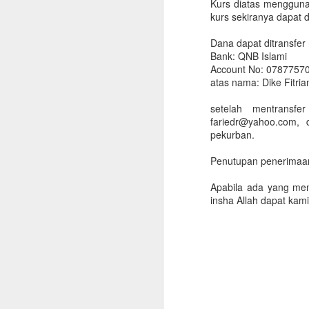
Kurs diatas menggunak
kurs sekiranya dapat d
Dana dapat ditransfer 
Bank: QNB Islami
Account No: 0787757
atas nama: Dike Fitri
setelah mentransf
fariedr@yahoo.com,
pekurban.
Penutupan penerimaa
Apabila ada yang me
insha Allah dapat kami
Checklist untuk Pulang
JUN
10
Kampung