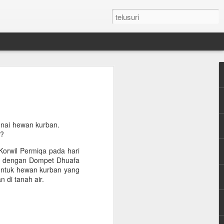
n Umroh Pakai Visa
an Mobil Pribadi
an Visa
enai hewan kurban.
i?
orwil Permiqa pada hari
latar belakang putih ukuran paspor
a dengan Dompet Dhuafa
ntuk hewan kurban yang
or yang masih berlaku minimum 6 bulan.
 di tanah air.
e yang sudah diterjemahkan dalam
tement (minimum QAR 15.000 balance).