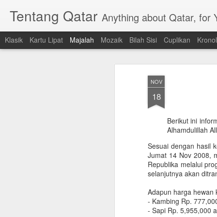
Tentang Qatar
Anything about Qatar, for
Klasik
Kartu Lipat
Majalah
Mozaik
Bilah Sisi
Cuplikan
Kronol
NOV
18
Berikut ini inf
Alhamdulillah A
Sesuai dengan hasil 
Jumat 14 Nov 2008, 
Republika melalui p
selanjutnya akan ditr
Adapun harga hewan k
- Kambing Rp. 777,00
- Sapi Rp. 5,955,000 