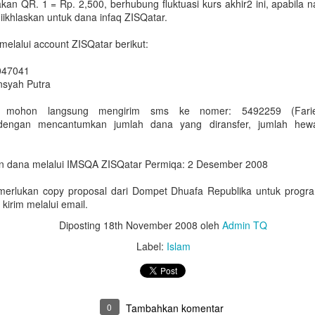
an QR. 1 = Rp. 2,500, berhubung fluktuasi kurs akhir2 ini, apabila na
Untuk jumlah saldo harap k
iikhlaskan untuk dana infaq ZISQatar.
5. Salary certificate dari
melalui account ZISQatar berikut:
MOFA (atested bisa dilakuka
dengan biaya QAR 200)
047041
ansyah Putra
6. Covid-19 vaccine certifi
Februari 2022, harus sudah
er mohon langsung mengirim sms ke nomer: 5492259 (Farie
 dengan mencantumkan jumlah dana yang diransfer, jumlah he
n dana melalui IMSQA ZISQatar Permiqa: 2 Desember 2008
merlukan copy proposal dari Dompet Dhuafa Republika untuk prog
 kirim melalui email.
Diposting
18th November 2008
oleh
Admin TQ
Label:
Islam
Bagaimana Cara
Belajar Fiqih Harta dan
DEC
OCT
0
Tambahkan komentar
29
9
Diapora Meningkatkan
Bisnis Online