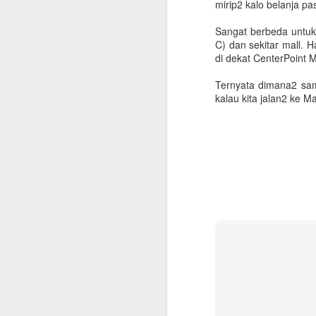
mirip2 kalo belanja p
Sangat berbeda untuk
C) dan sekitar mall.
di dekat CenterPoint M
Ternyata dimana2 sama
kalau kita jalan2 ke M
Checklist untuk Pulang
JUN
10
Kampung