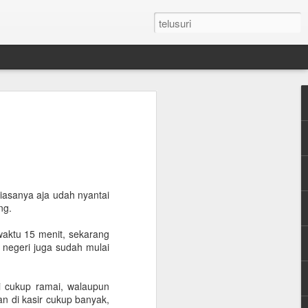
n Umroh Pakai Visa
an Mobil Pribadi
an Visa
biasanya aja udah nyantai
ng.
latar belakang putih ukuran paspor
waktu 15 menit, sekarang
or yang masih berlaku minimum 6 bulan.
 negeri juga sudah mulai
e yang sudah diterjemahkan dalam
i cukup ramai, walaupun
ian di kasir cukup banyak,
tement (minimum QAR 15.000 balance).