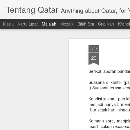
Tentang Qatar
Anything about Qatar, for
Klasik
Kartu Lipat
Majalah
Mozaik
Bilah Sisi
Cuplikan
Kronol
SEP
29
Berikut laporan panda
Suasana di kantor (pal
:) Suasana terasa sep
Kondisi jalanan pun l
menjadi hanya 5 meni
libur sejak hari mingg
Kemarin sore, menjel
masih cukup
reasonab