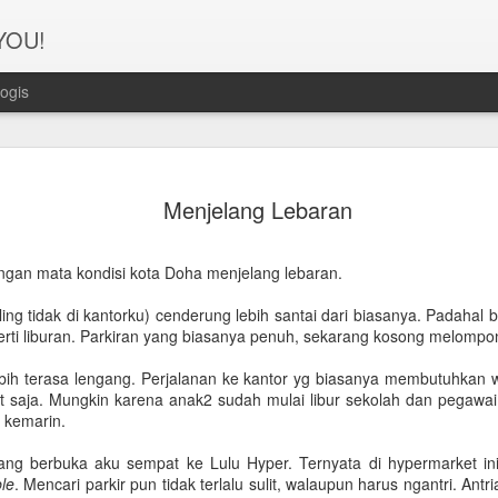
 YOU!
ogis
Perjanana
FEB
Menjelang Lebaran
21
Turis deng
A1. PERSIAPAN: Pembuat
ngan mata kondisi kota Doha menjelang lebaran.
Syarat pembuatan Visa:
ing tidak di kantorku) cenderung lebih santai dari biasanya. Padahal 
erti liburan. Parkiran yang biasanya penuh, sekarang kosong melompo
1. Dua lembar pas foto ber
ebih terasa lengang. Perjalanan ke kantor yg biasanya membutuhkan 
2. Copy Qatar ID dan pasp
t saja. Mungkin karena anak2 sudah mulai libur sekolah dan pegawai
u kemarin.
3. Copy married certificat
Bahasa Inggris dan Arab.
ang berbuka aku sempat ke Lulu Hyper. Ternyata di hypermarket in
le
. Mencari parkir pun tidak terlalu sulit, walaupun harus ngantri. Antr
4. Last 6 months bank sta