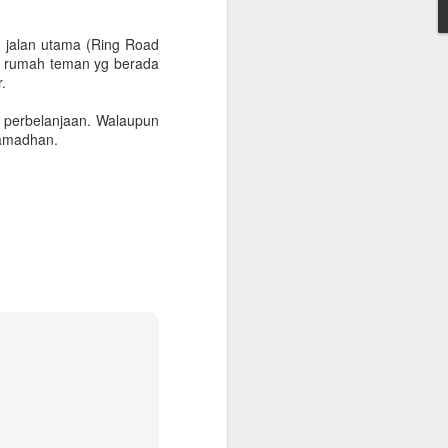
onfirmasikan lagi dengan travelnya
h jalan utama (Ring Road
 kantor, minimum QAR 15.000, atested by
e rumah teman yg berada
n sendiri atau melalui travel agent
.
2 perbelanjaan. Walaupun
cate. Peraturan terbaru KSA per 1
 Ramadhan.
 vaksin sebanyak 3 kali.
Warung Kopi Khas
SEP
30
dengan Barista