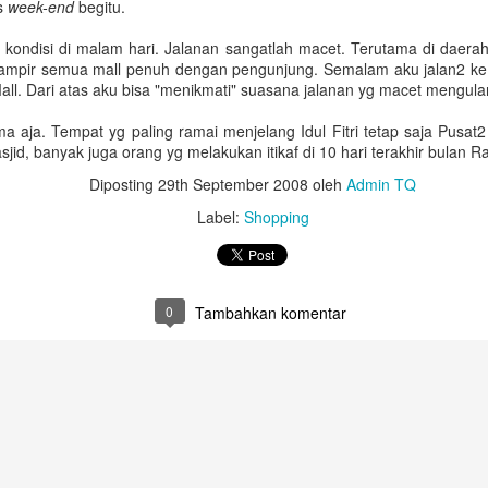
as
week-end
begitu.
Untuk jumlah saldo harap k
 kondisi di malam hari. Jalanan sangatlah macet. Terutama di daera
5. Salary certificate dari
 Hampir semua mall penuh dengan pengunjung. Semalam aku jalan2 k
MOFA (atested bisa dilakuka
all. Dari atas aku bisa "menikmati" suasana jalanan yg macet mengular
dengan biaya QAR 200)
 aja. Tempat yg paling ramai menjelang Idul Fitri tetap saja Pusat
6. Covid-19 vaccine certifi
asjid, banyak juga orang yg melakukan itikaf di 10 hari terakhir bulan
Februari 2022, harus sudah
Diposting
29th September 2008
oleh
Admin TQ
Label:
Shopping
0
Tambahkan komentar
Bagaimana Cara
Belajar Fiqih Harta dan
DEC
OCT
29
9
Diapora Meningkatkan
Bisnis Online