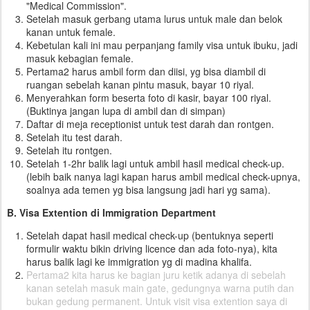
"Medical Commission".
Setelah masuk gerbang utama lurus untuk male dan belok
kanan untuk female.
Kebetulan kali ini mau perpanjang family visa untuk ibuku, jadi
masuk kebagian female.
Pertama2 harus ambil form dan diisi, yg bisa diambil di
ruangan sebelah kanan pintu masuk, bayar 10 riyal.
Menyerahkan form beserta foto di kasir, bayar 100 riyal.
(Buktinya jangan lupa di ambil dan di simpan)
Daftar di meja receptionist untuk test darah dan rontgen.
Setelah itu test darah.
Setelah itu rontgen.
Setelah 1-2hr balik lagi untuk ambil hasil medical check-up.
(lebih baik nanya lagi kapan harus ambil medical check-upnya,
soalnya ada temen yg bisa langsung jadi hari yg sama).
B. Visa Extention di Immigration Department
Setelah dapat hasil medical check-up (bentuknya seperti
formulir waktu bikin driving licence dan ada foto-nya), kita
harus balik lagi ke immigration yg di madina khalifa.
Pertama2 kita harus ke bagian juru ketik adanya di sebelah
kanan setelah masuk main gate, gedungnya warna putih dan
bukan gedung permanent. Untuk visit visa extention saya di