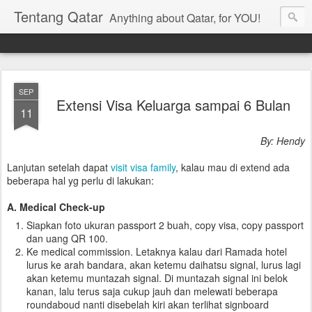
Tentang Qatar
Anything about Qatar, for YOU!
SEP
Extensi Visa Keluarga sampai 6 Bulan
11
By: Hendy
Lanjutan setelah dapat
visit visa family
, kalau mau di extend ada
beberapa hal yg perlu di lakukan:
A. Medical Check-up
Siapkan foto ukuran passport 2 buah, copy visa, copy passport
dan uang QR 100.
Ke medical commission. Letaknya kalau dari Ramada hotel
lurus ke arah bandara, akan ketemu daihatsu signal, lurus lagi
akan ketemu muntazah signal. Di muntazah signal ini belok
kanan, lalu terus saja cukup jauh dan melewati beberapa
roundaboud nanti disebelah kiri akan terlihat signboard