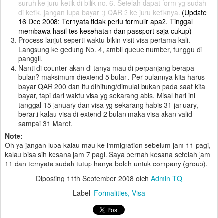
suruh ke juru ketik di bilik no. 6. Setelah dapat form yg sudah
di ketik, jangan lupa bayar :) QAR 3 ke juru ketiknya.
(Update
16 Dec 2008: Ternyata tidak perlu formulir apa2. Tinggal
membawa hasil tes kesehatan dan passport saja cukup)
Process lanjut seperti waktu bikin visit visa pertama kali.
Langsung ke gedung No. 4, ambil queue number, tunggu di
panggil.
Nanti di counter akan di tanya mau di perpanjang berapa
bulan? maksimum diextend 5 bulan. Per bulannya kita harus
bayar QAR 200 dan itu dihitung/dimulai bukan pada saat kita
bayar, tapi dari waktu visa yg sekarang abis. Misal hari ini
tanggal 15 january dan visa yg sekarang habis 31 january,
berarti kalau visa di extend 2 bulan maka visa akan valid
sampai 31 Maret.
Note:
Oh ya jangan lupa kalau mau ke immigration sebelum jam 11 pagi,
kalau bisa sih kesana jam 7 pagi. Saya pernah kesana setelah jam
11 dan ternyata sudah tutup hanya boleh untuk company (group).
Diposting
11th September 2008
oleh
Admin TQ
Label:
Formalities
Visa