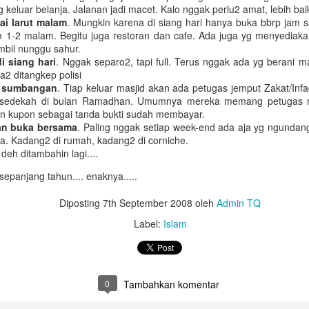
Untuk jumlah saldo harap k
 keluar belanja. Jalanan jadi macet. Kalo nggak perlu2 amat, lebih bai
i larut malam
. Mungkin karena di siang hari hanya buka bbrp jam s
5. Salary certificate dari
 1-2 malam. Begitu juga restoran dan cafe. Ada juga yg menyediak
MOFA (atested bisa dilakuka
mbil nunggu sahur.
dengan biaya QAR 200)
i siang hari
. Nggak separo2, tapi full. Terus nggak ada yg berani ma
2 ditangkep polisi
6. Covid-19 vaccine certifi
s sumbangan
. Tiap keluar masjid akan ada petugas jemput Zakat/Inf
Februari 2022, harus sudah
aq/sedekah di bulan Ramadhan. Umumnya mereka memang petugas
an kupon sebagai tanda bukti sudah membayar.
n buka bersama
. Paling nggak setiap week-end ada aja yg ngunda
a. Kadang2 di rumah, kadang2 di corniche.
 deh ditambahin lagi....
panjang tahun.... enaknya.....
Diposting
7th September 2008
oleh
Admin TQ
Label:
Islam
0
Tambahkan komentar
Bagaimana Cara
Belajar Fiqih Harta dan
DEC
OCT
29
9
Diapora Meningkatkan
Bisnis Online