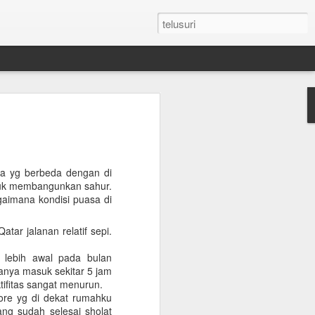
n Umroh Pakai Visa
an Mobil Pribadi
an Visa
sa yg berbeda dengan di
tuk membangunkan sahur.
aimana kondisi puasa di
latar belakang putih ukuran paspor
atar jalanan relatif sepi.
or yang masih berlaku minimum 6 bulan.
g lebih awal pada bulan
e yang sudah diterjemahkan dalam
anya masuk sekitar 5 jam
tifitas sangat menurun.
tore yg di dekat rumahku
tement (minimum QAR 15.000 balance).
ng sudah selesai sholat