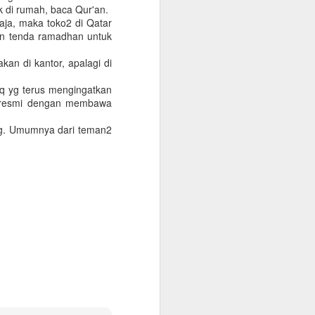
onfirmasikan lagi dengan travelnya
k di rumah, baca Qur'an.
aja, maka toko2 di Qatar
 kantor, minimum QAR 15.000, atested by
an tenda ramadhan untuk
n sendiri atau melalui travel agent
kan di kantor, apalagi di
cate. Peraturan terbaru KSA per 1
aq yg terus mengingatkan
 vaksin sebanyak 3 kali.
 resmi dengan membawa
ng. Umumnya dari teman2
Warung Kopi Khas
SEP
30
dengan Barista