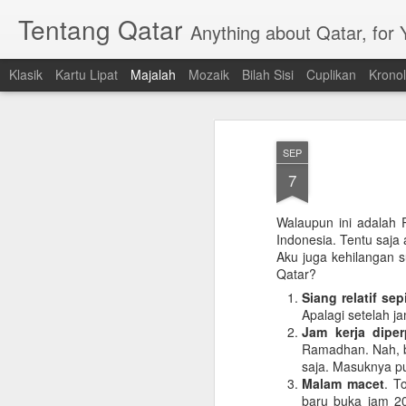
Tentang Qatar
Anything about Qatar, for
Klasik
Kartu Lipat
Majalah
Mozaik
Bilah Sisi
Cuplikan
Kronol
SEP
7
Walaupun ini adalah 
Indonesia. Tentu saj
Aku juga kehilangan
Qatar?
Siang relatif sep
Apalagi setelah ja
Jam kerja dipe
Ramadhan. Nah, be
saja. Masuknya pun
Malam macet
. T
baru buka jam 20