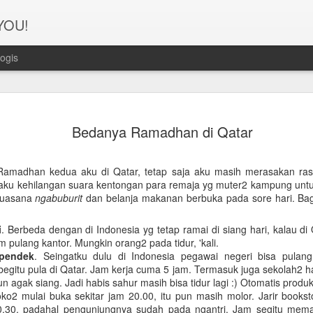
 YOU!
ogis
Perjanana
FEB
Bedanya Ramadhan di Qatar
21
Turis deng
A1. PERSIAPAN: Pembuat
Ramadhan kedua aku di Qatar, tetap saja aku masih merasakan ra
a aku kehilangan suara kentongan para remaja yg muter2 kampung un
Syarat pembuatan Visa:
 suasana
ngabuburit
dan belanja makanan berbuka pada sore hari. Bag
1. Dua lembar pas foto ber
i
. Berbeda dengan di Indonesia yg tetap ramai di siang hari, kalau di Q
2. Copy Qatar ID dan pasp
m pulang kantor. Mungkin orang2 pada tidur, 'kali.
rpendek
. Seingatku dulu di Indonesia pegawai negeri bisa pulan
3. Copy married certificat
gitu pula di Qatar. Jam kerja cuma 5 jam. Termasuk juga sekolah2 h
Bahasa Inggris dan Arab.
 agak siang. Jadi habis sahur masih bisa tidur lagi :) Otomatis produk
oko2 mulai buka sekitar jam 20.00, itu pun masih molor. Jarir books
4. Last 6 months bank sta
.30, padahal pengunjungnya sudah pada ngantri. Jam segitu mema