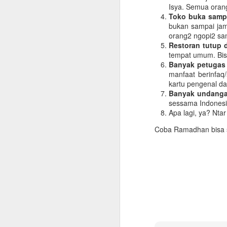
Isya. Semua orang
Toko buka sampa
bukan sampai jam
orang2 ngopi2 sa
Restoran tutup d
tempat umum. Bisa
Banyak petuga
manfaat berinf
kartu pengenal d
Banyak undanga
sessama Indonesi
Apa lagi, ya? Ntar
Coba Ramadhan bisa se
Checklist untuk Pulang
JUN
10
Kampung