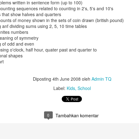
lems written in sentence form (up to 100)
Untuk jumlah saldo harap k
ounting sequences related to counting in 2's, 5's and 10's
 that show halves and quarters
5. Salary certificate dari
mounts of money shown in the sets of coin drawn (british pound)
MOFA (atested bisa dilakuka
 anf dividing sums using 2, 5, 10 time tables
dengan biaya QAR 200)
unites numbers
eaning of symmetry
6. Covid-19 vaccine certifi
 of odd and even
Februari 2022, harus sudah
ing o'clock, half hour, quater past and quarter to
ional shapes
rt
Diposting
4th June 2008
oleh
Admin TQ
Label:
Kids
School
0
Tambahkan komentar
Bagaimana Cara
Belajar Fiqih Harta dan
DEC
OCT
29
9
Diapora Meningkatkan
Bisnis Online