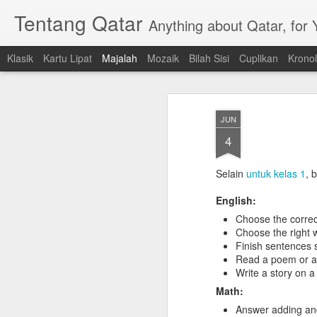
Tentang Qatar
Anything about Qatar, for
Klasik
Kartu Lipat
Majalah
Mozaik
Bilah Sisi
Cuplikan
Kronol
JUN
4
Selain
untuk kelas 1
, 
English:
Choose the correc
Choose the right w
Finish sentences 
Read a poem or a
Write a story on a
Math:
Answer adding an