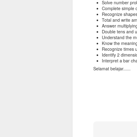
Solve number prob
Complete simple c
Recognize shapes
Total and write a
Answer multiplying
Double tens and 
Understand the m
Know the meaning
Recognize times us
Identify 2 dimens
Interpret a bar cha
Selamat belajar......
Checklist untuk Pulang
JUN
10
Kampung