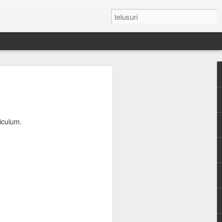
n Umroh Pakai Visa
an Mobil Pribadi
an Visa
riculum.
latar belakang putih ukuran paspor
or yang masih berlaku minimum 6 bulan.
e yang sudah diterjemahkan dalam
tement (minimum QAR 15.000 balance).