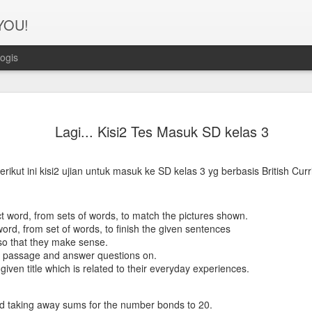
 YOU!
ogis
Perjanana
FEB
Lagi... Kisi2 Tes Masuk SD kelas 3
21
Turis deng
A1. PERSIAPAN: Pembuat
berikut ini kisi2 ujian untuk masuk ke SD kelas 3 yg berbasis British Cur
Syarat pembuatan Visa:
1. Dua lembar pas foto ber
t word, from sets of words, to match the pictures shown.
ord, from set of words, to finish the given sentences
2. Copy Qatar ID dan pasp
so that they make sense.
 passage and answer questions on.
3. Copy married certificat
 given title which is related to their everyday experiences.
Bahasa Inggris dan Arab.
d taking away sums for the number bonds to 20.
4. Last 6 months bank sta