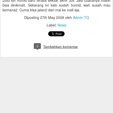
Dulu sih humid baru terasa sekitar akhir Juli. Jadi cuacanya masih
bisa dinikmati. Sekarang ini kalo sudah humid, wah susah mau
kemana2. Cuma bisa jalan2 dari mal ke mall aja.
Diposting
27th May 2008
oleh
Admin TQ
Label:
News
0
Tambahkan komentar