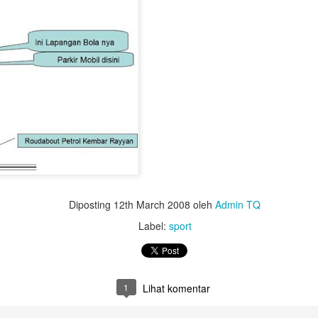
Untuk jumlah saldo harap k
5. Salary certificate dari
MOFA (atested bisa dilakuka
dengan biaya QAR 200)
6. Covid-19 vaccine certifi
Februari 2022, harus sudah
Diposting
12th March 2008
oleh
Admin TQ
Label:
sport
1
Lihat komentar
Bagaimana Cara
Belajar Fiqih Harta dan
DEC
OCT
29
9
Diapora Meningkatkan
Bisnis Online