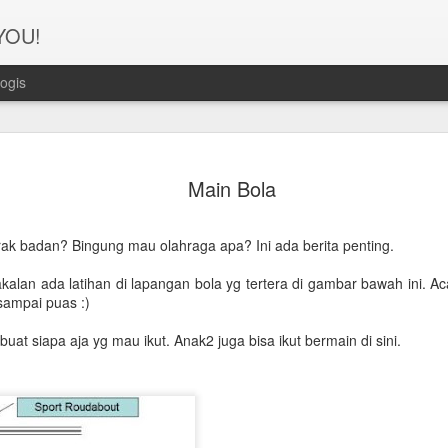
 YOU!
ogis
Perjanana
FEB
Main Bola
21
Turis deng
A1. PERSIAPAN: Pembuat
k badan? Bingung mau olahraga apa? Ini ada berita penting.
Syarat pembuatan Visa:
akalan ada latihan di lapangan bola yg tertera di gambar bawah ini. A
sampai puas :)
1. Dua lembar pas foto ber
buat siapa aja yg mau ikut. Anak2 juga bisa ikut bermain di sini.
2. Copy Qatar ID dan pasp
3. Copy married certificat
Bahasa Inggris dan Arab.
4. Last 6 months bank sta