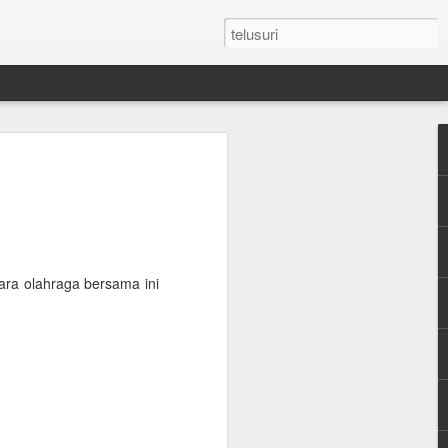
n Umroh Pakai Visa
an Mobil Pribadi
an Visa
cara olahraga bersama ini
latar belakang putih ukuran paspor
or yang masih berlaku minimum 6 bulan.
e yang sudah diterjemahkan dalam
tement (minimum QAR 15.000 balance).