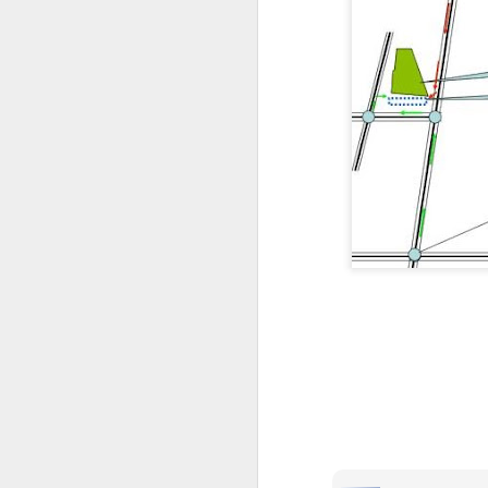
Checklist untuk Pulang
JUN
10
Kampung