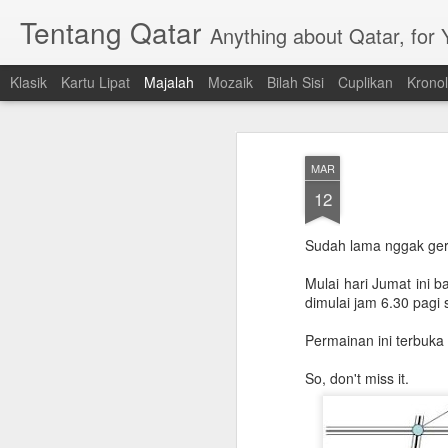
Tentang Qatar
Anything about Qatar, for
Klasik
Kartu Lipat
Majalah
Mozaik
Bilah Sisi
Cuplikan
Kronol
MAR
12
Sudah lama nggak gera
Mulai hari Jumat ini b
dimulai jam 6.30 pagi 
Permainan ini terbuka 
So, don't miss it.