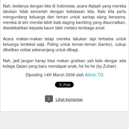
Nah, bedanya dengan kita di Indonesia, acara Aqiqah yang mereka
lakukan tidak semeriah dengan kebiasaan kita. Kalo kita perlu
mengundang keluarga dan teman untuk santap siang bersama,
mereka di sini menilai lebih baik daging kambing yang disunnatkan,
disedekahkan kepada kaum fakir melalui lembaga amal.
Acara makan-makan tetap mereka lakukan tapi terbatas untuk
keluarga terdekat saja. Paling untuk teman-teman (kantor), cukup
dibelikan coklat sekeranjang untuk dibagi.
Nah, jadi jangan harap bisa makan gratisan yah kalo dengar ada
kolega Qatari yang baru mendapat anak, he he he (by Zuhair)
Diposting
14th March 2008
oleh
Admin TQ
1
Lihat komentar