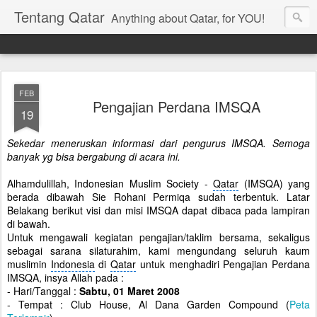
Tentang Qatar
Anything about Qatar, for YOU!
FEB
Pengajian Perdana IMSQA
19
Sekedar meneruskan informasi dari pengurus IMSQA. Semoga
banyak yg bisa bergabung di acara ini.
Alhamdulillah, Indonesian Muslim Society -
Qatar
(IMSQA) yang
berada dibawah Sie Rohani Permiqa sudah terbentuk. Latar
Belakang berikut visi dan misi IMSQA dapat dibaca pada lampiran
di bawah.
Untuk mengawali kegiatan pengajian/taklim bersama, sekaligus
sebagai sarana silaturahim, kami mengundang seluruh kaum
muslimin
Indonesia
di
Qatar
untuk menghadiri Pengajian Perdana
IMSQA, insya Allah pada :
- Hari/Tanggal :
Sabtu, 01 Maret 2008
- Tempat : Club House, Al Dana Garden Compound (
Peta