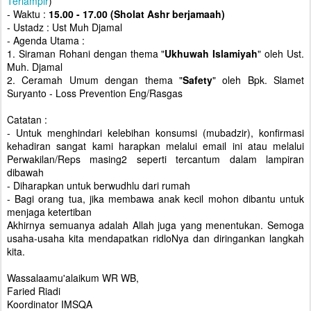
Terlampir
)
- Waktu :
15.00 - 17.00 (Sholat Ashr berjamaah)
- Ustadz : Ust Muh Djamal
- Agenda Utama :
1. Siraman Rohani dengan thema "
Ukhuwah Islamiyah
" oleh Ust.
Muh. Djamal
2. Ceramah Umum dengan thema "
Safety
" oleh Bpk. Slamet
Suryanto - Loss Prevention Eng/Rasgas
Catatan :
- Untuk menghindari kelebihan konsumsi (mubadzir), konfirmasi
kehadiran sangat kami harapkan melalui email ini atau melalui
Perwakilan/Reps masing2 seperti tercantum dalam lampiran
dibawah
- Diharapkan untuk berwudhlu dari rumah
- Bagi orang tua, jika membawa anak kecil mohon dibantu untuk
menjaga ketertiban
Akhirnya semuanya adalah Allah juga yang menentukan. Semoga
usaha-usaha kita mendapatkan ridloNya dan diringankan langkah
kita.
Wassalaamu'alaikum WR WB,
Faried Riadi
Koordinator IMSQA