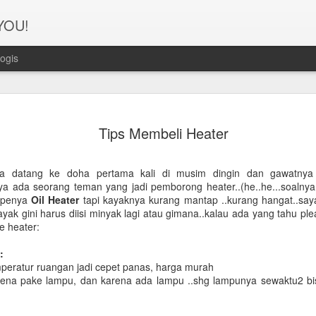
 YOU!
ogis
Perjanana
FEB
Tips Membeli Heater
21
Turis deng
A1. PERSIAPAN: Pembuat
ga datang ke doha pertama kali di musim dingin dan gawatnya
ya ada seorang teman yang jadi pemborong heater..(he..he...soalnya
Syarat pembuatan Visa:
typenya
Oil Heater
tapi kayaknya kurang mantap ..kurang hangat..say
yak gini harus diisi minyak lagi atau gimana..kalau ada yang tahu ple
1. Dua lembar pas foto ber
e heater:
2. Copy Qatar ID dan pasp
:
peratur ruangan jadi cepet panas, harga murah
3. Copy married certificat
rena pake lampu, dan karena ada lampu ..shg lampunya sewaktu2 bis
Bahasa Inggris dan Arab.
4. Last 6 months bank sta