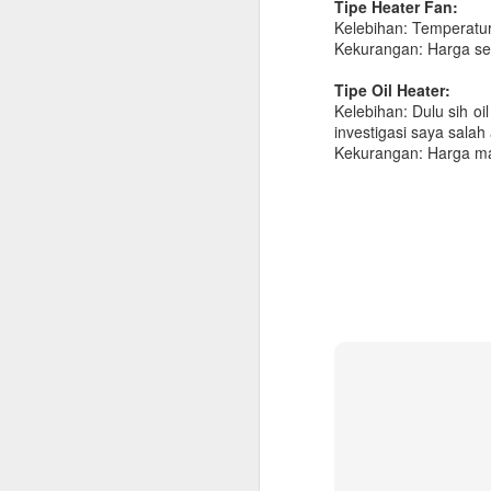
Tipe Heater Fan:
Kelebihan: Temperatur
Kekurangan: Harga sed
Tipe Oil Heater:
Kelebihan: Dulu sih oi
investigasi saya salah
Kekurangan: Harga mah
Checklist untuk Pulang
JUN
10
Kampung