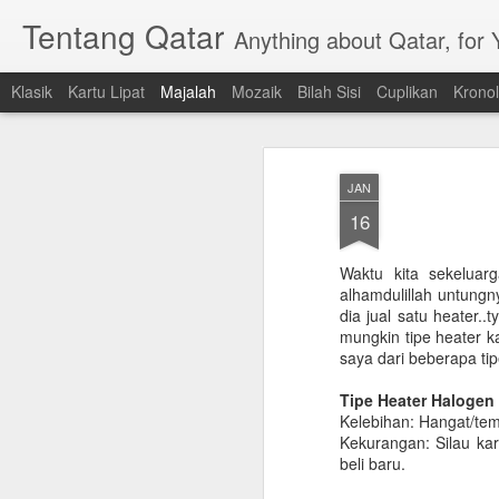
Tentang Qatar
Anything about Qatar, for
Klasik
Kartu Lipat
Majalah
Mozaik
Bilah Sisi
Cuplikan
Kronol
JAN
16
Waktu kita sekeluar
alhamdulillah untungn
dia jual satu heater..
mungkin tipe heater ka
saya dari beberapa tip
Tipe Heater Halogen 
Kelebihan: Hangat/tem
Kekurangan: Silau ka
beli baru.