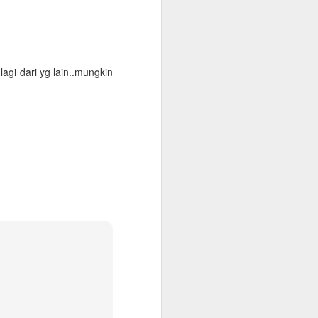
onfirmasikan lagi dengan travelnya
 kantor, minimum QAR 15.000, atested by
n sendiri atau melalui travel agent
lagi dari yg lain..mungkin
cate. Peraturan terbaru KSA per 1
 vaksin sebanyak 3 kali.
Warung Kopi Khas
SEP
30
dengan Barista