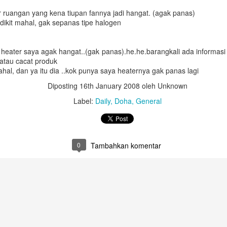
Untuk jumlah saldo harap k
 ruangan yang kena tiupan fannya jadi hangat. (agak panas)
ikit mahal, gak sepanas tipe halogen
5. Salary certificate dari
MOFA (atested bisa dilakuka
dengan biaya QAR 200)
l heater saya agak hangat..(gak panas).he.he.barangkali ada informasi 
 atau cacat produk
6. Covid-19 vaccine certifi
al, dan ya itu dia ..kok punya saya heaternya gak panas lagi
Februari 2022, harus sudah
Diposting
16th January 2008
oleh Unknown
Label:
Daily
Doha
General
0
Tambahkan komentar
Bagaimana Cara
Belajar Fiqih Harta dan
DEC
OCT
29
9
Diapora Meningkatkan
Bisnis Online