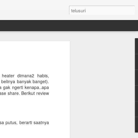
n Umroh Pakai Visa
an Mobil Pribadi
an Visa
 heater dimana2 habis,
 belinya banyak banget).
a gak ngerti kenapa..apa
ase share. Berikut review
latar belakang putih ukuran paspor
or yang masih berlaku minimum 6 bulan.
e yang sudah diterjemahkan dalam
a putus, berarti saatnya
tement (minimum QAR 15.000 balance).