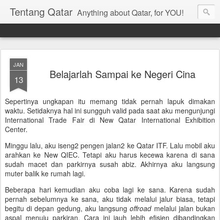
Tentang Qatar
Anything about Qatar, for YOU!
JAN
Belajarlah Sampai ke Negeri Cina
13
Sepertinya ungkapan itu memang tidak pernah lapuk dimakan
waktu. Setidaknya hal ini sungguh valid pada saat aku mengunjungi
International Trade Fair di New Qatar International Exhibition
Center.
Minggu lalu, aku iseng2 pengen jalan2 ke Qatar ITF. Lalu mobil aku
arahkan ke New QIEC. Tetapi aku harus kecewa karena di sana
sudah macet dan parkirnya susah abiz. Akhirnya aku langsung
muter balik ke rumah lagi.
Beberapa hari kemudian aku coba lagi ke sana. Karena sudah
pernah sebelumnya ke sana, aku tidak melalui jalur biasa, tetapi
begitu di depan gedung, aku langsung
offroad
melalui jalan bukan
aspal menuju parkiran. Cara ini jauh lebih efisien dibandingkan