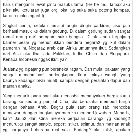
harus mengantri lewat pintu masuk utama. (He he he... lama2 aku
pikir aku ketularan juga org lokal yg suka suka potong kompas,
karena males ngantri).
Singkat cerita, setelah melalui angin dingin parkiran, aku pun
berhasil masuk ke dalam gedung. Di dalam gedung sudah sangat
ramai orang dari beragam suku bangsa. Di atas pun terpajang
banner besar yg menunjukkan bendera negara2 yg ikut dalam
pameran ini. Negara2 arab dan Afrika umumnya ikut. Sedangkan
dari Asia aku lihat ada Pakistan, India, China dan Singapura.
Kenapa Indonesia nggak ikut, ya?
Jualan2 yg dipajang pun beraneka ragam. Dari mulai pakaian yang
sangat mendominasi, perlengkapan tidur, minya wangi (yang
baunya kadang2 bikin mual), sampai dengan peralatan dapur dan
mainan anak2.
Yang menarik pada saat aku mencoba menanyakan harga suatu
barang ke seorang penjual Cina, dia berusaha memberi harga
dengan bahasa Arab. Begitu pula saat orang rab mencoba
menawar, dengan tangkasnya mereka memberi jawaban. Menarik,
kan? Jauh2 dari Cina mereka berjualan barang2 yg kadang2
menurutku sangat simple, seperti stiker, selimut, dan mainan anak
yg harganya beberapa real saja. Kadang2 aku mikir, apakah