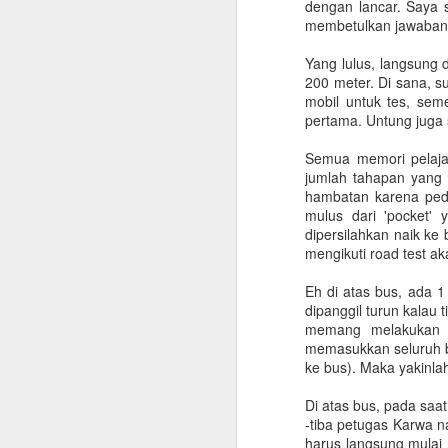
dengan lancar. Saya se
membetulkan jawaban a
Yang lulus, langsung 
200 meter. Di sana, s
mobil untuk tes, sem
pertama. Untung juga s
Semua memori pelajar
jumlah tahapan yang 
hambatan karena pedal
mulus dari 'pocket' 
dipersilahkan naik k
mengikuti road test ak
Eh di atas bus, ada 1
dipanggil turun kalau 
memang melakukan ke
memasukkan seluruh bo
ke bus). Maka yakinlah
Di atas bus, pada saat
Checklist untuk Pulang
-tiba petugas Karwa n
JUN
harus langsung mulai 
10
Kampung