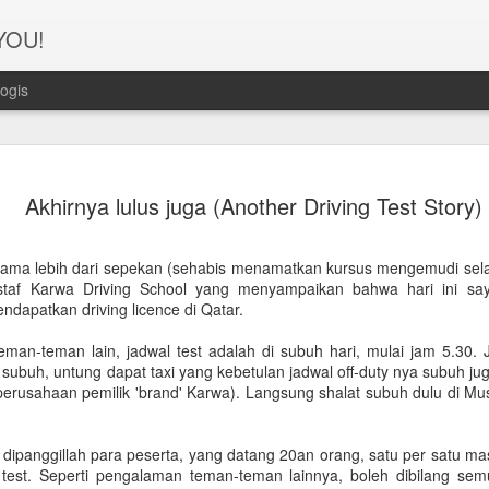
 YOU!
ogis
Perjanana
FEB
Akhirnya lulus juga (Another Driving Test Story)
21
Turis deng
A1. PERSIAPAN: Pembuat
ama lebih dari sepekan (sehabis menamatkan kursus mengemudi selam
 staf Karwa Driving School yang menyampaikan bahwa hari ini sa
Syarat pembuatan Visa:
ndapatkan driving licence di Qatar.
1. Dua lembar pas foto ber
man-teman lain, jadwal test adalah di subuh hari, mulai jam 5.30. 
subuh, untung dapat taxi yang kebetulan jadwal off-duty nya subuh jug
2. Copy Qatar ID dan pasp
perusahaan pemilik 'brand' Karwa). Langsung shalat subuh dulu di Mu
3. Copy married certificat
Bahasa Inggris dan Arab.
p, dipanggillah para peserta, yang datang 20an orang, satu per satu m
ns test. Seperti pengalaman teman-teman lainnya, boleh dibilang se
4. Last 6 months bank sta