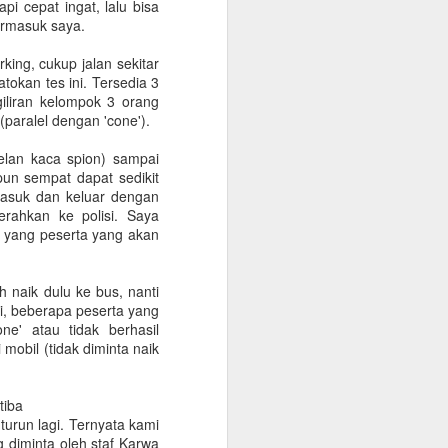
pi cepat ingat, lalu bisa
onfirmasikan lagi dengan travelnya
ermasuk saya.
 kantor, minimum QAR 15.000, atested by
king, cukup jalan sekitar
n sendiri atau melalui travel agent
okan tes ini. Tersedia 3
iliran kelompok 3 orang
(paralel dengan 'cone').
cate. Peraturan terbaru KSA per 1
 vaksin sebanyak 3 kali.
elan kaca spion) sampai
un sempat dapat sedikit
 masuk dan keluar dengan
erahkan ke polisi. Saya
a yang peserta yang akan
 naik dulu ke bus, nanti
ati, beberapa peserta yang
e' atau tidak berhasil
mobil (tidak diminta naik
tiba
Warung Kopi Khas
urun lagi. Ternyata kami
SEP
g diminta oleh staf Karwa
30
dengan Barista