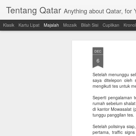
Tentang Qatar
Anything about Qatar, for
Klasik
Kartu Lipat
Majalah
Mozaik
Bilah Sisi
Cuplikan
Kronol
DEC
6
Setelah menunggu sel
saya ditelepon oleh
mengikuti tes untuk me
Seperti pengalaman te
rumah sebelum shalat 
di kantor Mowasalat (
tunggu panggilan tes.
Setelah polisinya sia
pertama, traffic sig