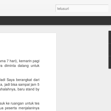
n Umroh Pakai Visa
an Mobil Pribadi
an Visa
a 7 hari), kemarin pagi
ya diminta datang untuk
latar belakang putih ukuran paspor
Jadi Saya berangkat dari
a, jadi bisa sampai jam 5
or yang masih berlaku minimum 6 bulan.
shalahnya, baru stand by
e yang sudah diterjemahkan dalam
asuk ke ruangan untuk tes
mua peserta menjalaninya
tement (minimum QAR 15.000 balance).