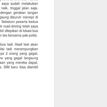
k, saya sudah melakukan
Indonesia
naik, tinggal jalan saja.
Bagi rekan2 yang doyan minum
man dengan gerakan tangan
kopi tapi masih awam dengan yg
ngsung disuruh menepi di
namanya “Specialty Coffee”,
a. Sebelum peserta kedua
specialty coffee berbeda dengan
ek road driving telah saya
kopi2 manis ala amerika seperti
l ditepikan di lokasi bus
Starbucks, Caribou atau Excelso
 tes bersama pak polisi.
dll.. Specialty coffee
mengutamakan kemurnian rasa
s tadi. Hasil test akan
kopi dan hanya menjual kopi
isi tadi merampungkan
dengan kualitas biji kopi terbaik
nya 2 orang yang gagal,
dari berbagai negara didunia. Biji
ara yang gagal langsung
kopi ini dengan keunikannya tanpa
asan yang mereka dapat,
diproses kimiawi maupun
, SIM baru bisa diambil
pencampuran bahan bisa
mengeluarkan aroma buah2an
tertentu seperti Jambu, Berries
bahkan Lollypop.