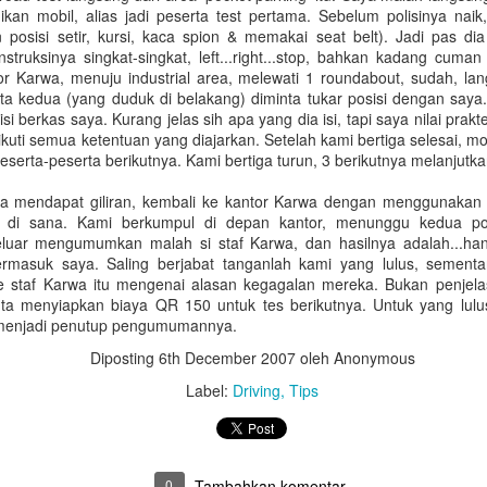
kan mobil, alias jadi peserta test pertama. Sebelum polisinya nai
Citra Indonesia?
Harta dan bisnis online saat ini
 posisi setir, kursi, kaca spion & memakai seat belt). Jadi pas dia 
sangat dekat dengan keseharian
Indonesia merupakan negara
, instruksinya singkat-singkat, left...right...stop, bahkan kadang cu
kita, bahkan hampir setiap hari
majemuk dengan penduduk
tor Karwa, menuju industrial area, melewati 1 roundabout, sudah, la
kita melakukan transaksi yang
terbesar keempat di dunia. Di
rta kedua (yang duduk di belakang) diminta tukar posisi dengan say
berhubungan dengan harta
Qatar sendiri saat ini terdapat
si berkas saya. Kurang jelas sih apa yang dia isi, tapi saya nilai prakt
maupun bisnis online.
sekitar 30,000 warga negara
ti semua ketentuan yang diajarkan. Setelah kami bertiga selesai, mobi
Indonesia sebagai residen Qatar
Indonesia Juara Lomba Barista di Qatar
EP
erta-peserta berikutnya. Kami bertiga turun, 3 berikutnya melanjutkan
dengan berbagai macam profesi.
30
Pada tanggal 28 September 2019 yang lalu, di Al Asmakh Tower
Sebagai warga negara Indonesia,
a mendapat giliran, kembali ke kantor Karwa dengan menggunakan bu
Doha telah diadakan sebuah event unik, yaitu Qatar Aeropress
bagaimana kita dapat
 di sana. Kami berkumpul di depan kantor, menunggu kedua pol
ampionship. Lomba ini diikuti oleh oleh 74 barista dari berbagai
meningkatkan citra Indonesia
eluar mengumumkan malah si staf Karwa, dan hasilnya adalah...ha
egara dalam menunjukkan keahliannya membuat resep kopi terbaik.
yang baik di mata dunia?
 termasuk saya. Saling berjabat tanganlah kami yang lulus, sement
eserta dari Indonesia sendiri ada 18 orang yang pada umumnya
e staf Karwa itu mengenai alasan kegagalan mereka. Bukan penjel
rupakan barista yang bekerja di beberapa specialty coffee shops di
Pada hari Jumat, 27 Desember
ta menyiapkan biaya QR 150 untuk tes berikutnya. Untuk yang lulus
antero Qatar. Event ini juga dihadiri Duta Besar RI untuk Qatar,
2019 diadakan Seminar bertema
menjadi penutup pengumumannya.
apak Marsekal Madya TNI (Purn) M.
Pengembangan Kapasitas
Diposting
6th December 2007
oleh Anonymous
Individu Dalam Meningkatkan
Citra dan Promosi Ekonomi
Label:
Driving
Tips
Indonesia di Qatar.
Mengenal Doha Metro
EP
19
Setelah sekian lama pilihan untuk melakukan perjalanan dari satu
tempat ke tempat lain menggunakan transportasi publik hanya
a bus dan taxi, pada bulan Mei 2019 yang lalu mass rapid transport --
0
Tambahkan komentar