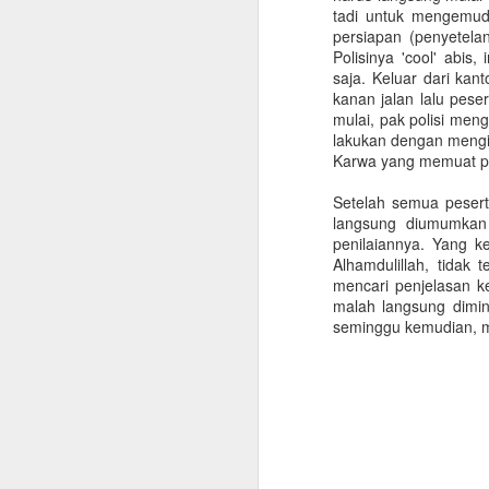
tadi untuk mengemudi
Berikut ini beberapa catatan yang
persiapan (penyetelan
dikumpulkan dari beragam sumber
Polisinya 'cool' abis
untuk membantu perencanaan
saja. Keluar dari kan
pulang kampung dengan lebih
kanan jalan lalu pese
lancar. Klik di sini untuk membuka
mulai, pak polisi mengi
versi terupdate panduan repatriasi.
lakukan dengan mengiku
S
Karwa yang memuat pes
Urusan Kantor
Setelah semua pesert
Rencanakan jadwal
langsung diumumkan
Ch
keberangkatan sedini mungkin
penilaiannya. Yang k
n
dan informasikan ke bagian HR
Alhamdulillah, tidak
P
Untuk mempercepat dan
mencari penjelasan k
me
mempermudah proses
malah langsung dimin
se
administrasi.
seminggu kemudian, 
B
Clearance form
Bila mendapatkan clearance form,
S
segera lakukan clearance ke
tempat yang diperlukan.
ad