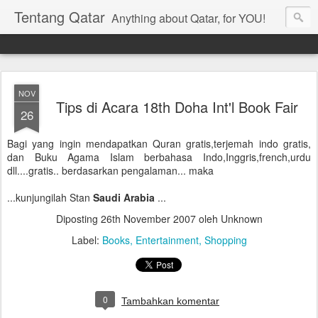
Tentang Qatar
Anything about Qatar, for YOU!
NOV
Tips di Acara 18th Doha Int'l Book Fair
26
Bagi yang ingin mendapatkan Quran gratis,terjemah indo gratis,
dan Buku Agama Islam berbahasa Indo,Inggris,french,urdu
dll....gratis.. berdasarkan pengalaman... maka
...kunjungilah Stan
Saudi Arabia
...
Diposting
26th November 2007
oleh Unknown
Label:
Books
Entertainment
Shopping
0
Tambahkan komentar