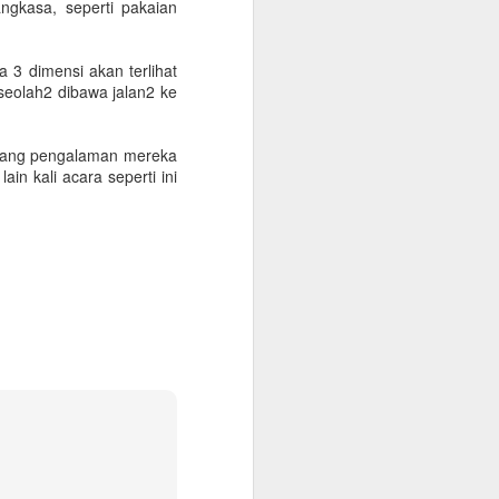
ngkasa, seperti pakaian
onfirmasikan lagi dengan travelnya
 kantor, minimum QAR 15.000, atested by
 3 dimensi akan terlihat
n sendiri atau melalui travel agent
seolah2 dibawa jalan2 ke
cate. Peraturan terbaru KSA per 1
ntang pengalaman mereka
 vaksin sebanyak 3 kali.
n kali acara seperti ini
Warung Kopi Khas
SEP
30
dengan Barista