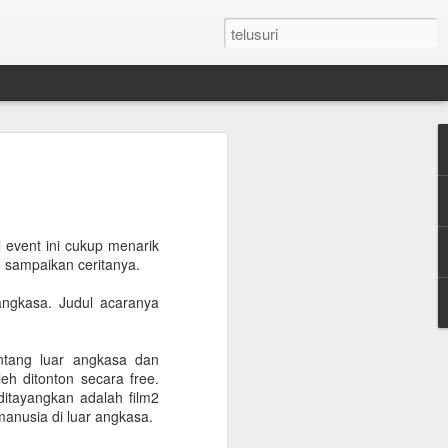
n Umroh Pakai Visa
an Mobil Pribadi
an Visa
 event ini cukup menarik
ku sampaikan ceritanya.
angkasa. Judul acaranya
latar belakang putih ukuran paspor
or yang masih berlaku minimum 6 bulan.
entang luar angkasa dan
h ditonton secara free.
e yang sudah diterjemahkan dalam
ditayangkan adalah film2
anusia di luar angkasa.
tement (minimum QAR 15.000 balance).