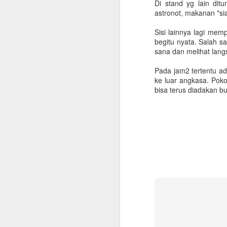
Di stand yg lain dit
astronot, makanan "si
Sisi lainnya lagi mem
begitu nyata. Salah s
sana dan melihat lang
Pada jam2 tertentu a
ke luar angkasa. Poko
bisa terus diadakan b
Checklist untuk Pulang
JUN
10
Kampung