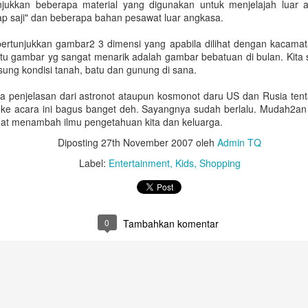
unjukkan beberapa material yang digunakan untuk menjelajah luar a
Untuk jumlah saldo harap k
ap saji" dan beberapa bahan pesawat luar angkasa.
5. Salary certificate dari
pertunjukkan gambar2 3 dimensi yang apabila dilihat dengan kacamata
MOFA (atested bisa dilakuka
atu gambar yg sangat menarik adalah gambar bebatuan di bulan. Kita 
dengan biaya QAR 200)
sung kondisi tanah, batu dan gunung di sana.
6. Covid-19 vaccine certifi
da penjelasan dari astronot ataupun kosmonot daru US dan Rusia te
Februari 2022, harus sudah
ke acara ini bagus banget deh. Sayangnya sudah berlalu. Mudah2an lai
uat menambah ilmu pengetahuan kita dan keluarga.
Diposting
27th November 2007
oleh
Admin TQ
Label:
Entertainment
Kids
Shopping
0
Tambahkan komentar
Bagaimana Cara
Belajar Fiqih Harta dan
DEC
OCT
29
9
Diapora Meningkatkan
Bisnis Online