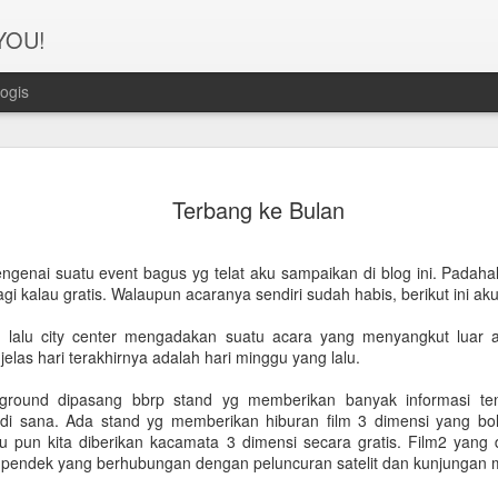
 YOU!
ogis
Perjanana
FEB
Terbang ke Bulan
21
Turis deng
A1. PERSIAPAN: Pembuat
ngenai suatu event bagus yg telat aku sampaikan di blog ini. Padahal
agi kalau gratis. Walaupun acaranya sendiri sudah habis, berikut ini a
Syarat pembuatan Visa:
 lalu city center mengadakan suatu acara yang menyangkut luar 
1. Dua lembar pas foto ber
 jelas hari terakhirnya adalah hari minggu yang lalu.
2. Copy Qatar ID dan pasp
ai ground dipasang bbrp stand yg memberikan banyak informasi t
 sana. Ada stand yg memberikan hiburan film 3 dimensi yang bole
3. Copy married certificat
u pun kita diberikan kacamata 3 dimensi secara gratis. Film2 yang 
Bahasa Inggris dan Arab.
 pendek yang berhubungan dengan peluncuran satelit dan kunjungan m
4. Last 6 months bank sta