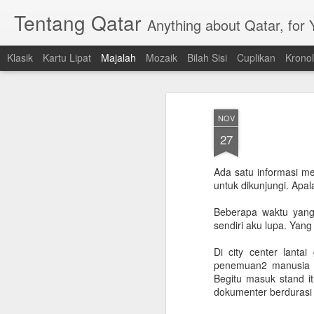
Tentang Qatar
Anything about Qatar, for
Klasik
Kartu Lipat
Majalah
Mozaik
Bilah Sisi
Cuplikan
Kronol
NOV
27
Ada satu informasi me
untuk dikunjungi. Apal
Beberapa waktu yang
sendiri aku lupa. Yang
Di city center lant
penemuan2 manusia di
Begitu masuk stand it
dokumenter berdurasi