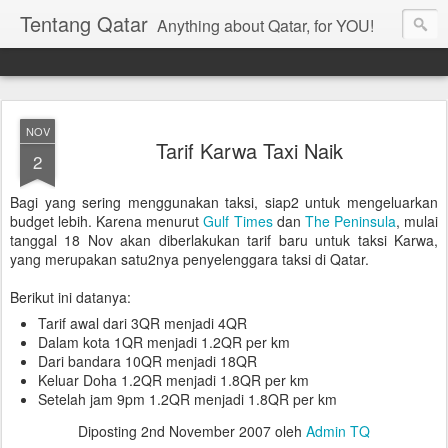
Tentang Qatar
Anything about Qatar, for YOU!
NOV
Tarif Karwa Taxi Naik
2
Bagi yang sering menggunakan taksi, siap2 untuk mengeluarkan
budget lebih. Karena menurut
Gulf Times
dan
The Peninsula
, mulai
tanggal 18 Nov akan diberlakukan tarif baru untuk taksi Karwa,
yang merupakan satu2nya penyelenggara taksi di Qatar.
Berikut ini datanya:
Tarif awal dari 3QR menjadi 4QR
Dalam kota 1QR menjadi 1.2QR per km
Dari bandara 10QR menjadi 18QR
Keluar Doha 1.2QR menjadi 1.8QR per km
Setelah jam 9pm 1.2QR menjadi 1.8QR per km
Diposting
2nd November 2007
oleh
Admin TQ