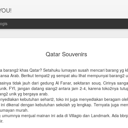
 YOU!
ogis
Perjanana
FEB
Qatar Souvenirs
21
Turis deng
A1. PERSIAPAN: Pembuat
a barang2 khas Qatar? Setahuku lumayan susah mencari barang yg kh
uansa Arab. Berikut tempat2 yg sempat aku lihat mempunyai barang2 u
Syarat pembuatan Visa:
asinya tidak jauh dari gedung Al Fanar, sekitaran souq. Cirinya san
1. Dua lembar pas foto ber
ik. FYI, jangan datang siang2 antara jam 2-4, karena toko2nya tutup
ang2 unik yg bergaya arab.
2. Copy Qatar ID dan pasp
nyediakan kebutuhan sehari2, toko ini juga menyediakan beragam ol
 ini dikenal dengan kebutuhan sekolah yg lengkap. Ternyata juga m
3. Copy married certificat
lumayan murah.
Bahasa Inggris dan Arab.
g umumnya menjual mainan ini ada di Villagio dan Landmark. Ada bbrp s
r.
4. Last 6 months bank sta