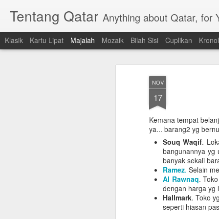
Tentang Qatar
Anything about Qatar, for
Klasik
Kartu Lipat
Majalah
Mozaik
Bilah Sisi
Cuplikan
Kronol
NOV
17
Kemana tempat belanj
ya... barang2 yg bern
Souq Waqif
. Lok
bangunannya yg un
banyak sekali bar
Ramez
.
Selain me
Al Rawnaq
. Toko
dengan harga yg 
Hallmark
. Toko y
seperti hiasan pasi