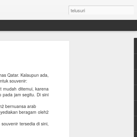
n Umroh Pakai Visa
an Mobil Pribadi
an Visa
as Qatar. Kalaupun ada,
ntuk souvenir:
gat mudah ditemui, karena
latar belakang putih ukuran paspor
 pada jam segitu. Di sini
or yang masih berlaku minimum 6 bulan.
eh2 bernuansa arab
enyediakan beragam oleh2
e yang sudah diterjemahkan dalam
ouvenir tersedia di sini,
tement (minimum QAR 15.000 balance).