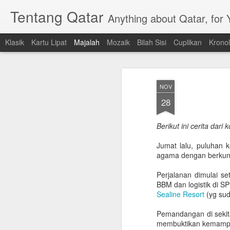
Tentang Qatar
Anything about Qatar, for
Klasik
Kartu Lipat
Majalah
Mozaik
Bilah Sisi
Cuplikan
Kronol
NOV
28
Berikut ini cerita dari 
Jumat lalu, puluhan 
agama dengan berkunj
Perjalanan dimulai s
BBM dan logistik di SP
Sealine Resort
(yg sud
Pemandangan di sekita
membuktikan kemampua