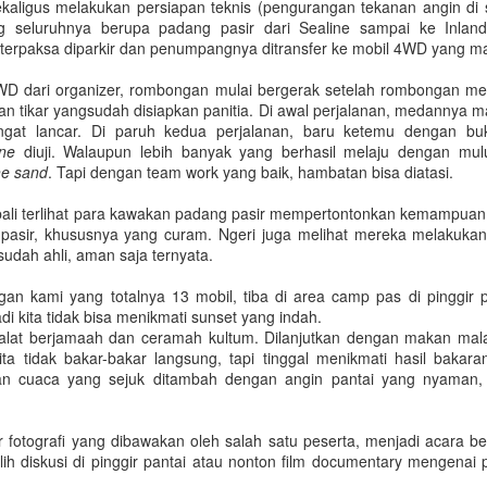
sekaligus melakukan persiapan teknis (pengurangan tekanan angin di 
Untuk jumlah saldo harap k
 seluruhnya berupa padang pasir dari Sealine sampai ke Inland
rpaksa diparkir dan penumpangnya ditransfer ke mobil 4WD yang ma
5. Salary certificate dari
MOFA (atested bisa dilakuka
WD dari organizer, rombongan mulai bergerak setelah rombongan men
dengan biaya QAR 200)
an tikar yangsudah disiapkan panitia. Di awal perjalanan, medannya m
gat lancar. Di paruh kedua perjalanan, baru ketemu dengan buki
6. Covid-19 vaccine certifi
ne
diuji. Walaupun lebih banyak yang berhasil melaju dengan mul
Februari 2022, harus sudah
he sand
. Tapi dengan team work yang baik, hambatan bisa diatasi.
bali terlihat para kawakan padang pasir mempertontonkan kemampuan 
asir, khususnya yang curam. Ngeri juga melihat mereka melakuka
 sudah ahli, aman saja ternyata.
an kami yang totalnya 13 mobil, tiba di area camp pas di pinggir 
i kita tidak bisa menikmati sunset yang indah.
halat berjamaah dan ceramah kultum. Dilanjutkan dengan makan mal
ta tidak bakar-bakar langsung, tapi tinggal menikmati hasil bakar
gan cuaca yang sejuk ditambah dengan angin pantai yang nyaman,
ar fotografi yang dibawakan oleh salah satu peserta, menjadi acara be
Bagaimana Cara
Belajar Fiqih Harta dan
milih diskusi di pinggir pantai atau nonton film documentary mengena
DEC
OCT
29
9
Diapora Meningkatkan
Bisnis Online