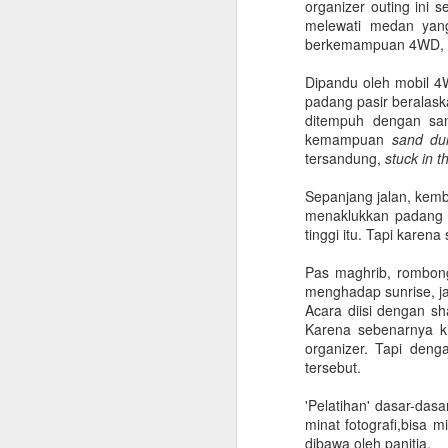
organizer outing ini 
melewati medan yang
berkemampuan 4WD, te
Dipandu oleh mobil 4
padang pasir beralask
ditempuh dengan san
kemampuan
sand du
tersandung,
stuck in t
Sepanjang jalan, kem
menaklukkan padang p
tinggi itu. Tapi karena
Pas maghrib, rombong
menghadap sunrise, jad
Acara diisi dengan s
Karena sebenarnya ki
organizer. Tapi den
tersebut.
'Pelatihan' dasar-das
Checklist untuk Pulang
minat fotografi,bisa 
JUN
dibawa oleh panitia.
10
Kampung