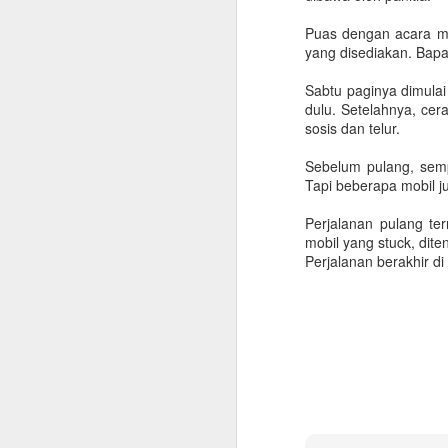
Berikut ini beberapa catatan yang
Puas dengan acara ma
dikumpulkan dari beragam sumber
yang disediakan. Bapa
untuk membantu perencanaan
pulang kampung dengan lebih
Sabtu paginya dimula
lancar. Klik di sini untuk membuka
dulu. Setelahnya, cer
versi terupdate panduan repatriasi.
sosis dan telur.
S
Urusan Kantor
Sebelum pulang, sempa
Tapi beberapa mobil j
Rencanakan jadwal
Ch
keberangkatan sedini mungkin
Perjalanan pulang te
n
dan informasikan ke bagian HR
mobil yang stuck, dit
P
Untuk mempercepat dan
Perjalanan berakhir d
me
mempermudah proses
se
administrasi.
B
Clearance form
Bila mendapatkan clearance form,
S
segera lakukan clearance ke
tempat yang diperlukan.
ad