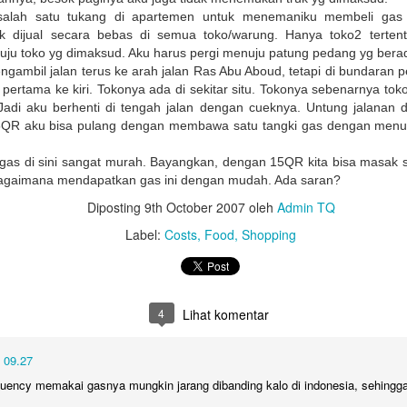
Untuk jumlah saldo harap k
salah satu tukang di apartemen untuk menemaniku membeli gas 
ak dijual secara bebas di semua toko/warung. Hanya toko2 terte
5. Salary certificate dari
ju toko yg dimaksud. Aku harus pergi menuju patung pedang yg berada 
MOFA (atested bisa dilakuka
engambil jalan terus ke arah jalan Ras Abu Aboud, tetapi di bundaran 
dengan biaya QAR 200)
pertama ke kiri. Tokonya ada di sekitar situ. Tokonya sebenarnya toko 
adi aku berhenti di tengah jalan dengan cueknya. Untung jalanan di s
6. Covid-19 vaccine certifi
R aku bisa pulang dengan membawa satu tangki gas dengan menuk
Februari 2022, harus sudah
ga, gas di sini sangat murah. Bayangkan, dengan 15QR kita bisa masak
bagaimana mendapatkan gas ini dengan mudah. Ada saran?
Diposting
9th October 2007
oleh
Admin TQ
Label:
Costs
Food
Shopping
4
Lihat komentar
 09.27
Bagaimana Cara
Belajar Fiqih Harta dan
quency memakai gasnya mungkin jarang dibanding kalo di indonesia, sehingga
DEC
OCT
29
9
Diapora Meningkatkan
Bisnis Online