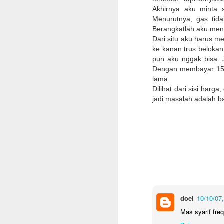
Akhirnya aku minta 
Menurutnya, gas tid
Berangkatlah aku menu
Dari situ aku harus m
ke kanan trus belokan 
pun aku nggak bisa. J
Dengan membayar 15Q
lama.
Dilihat dari sisi har
jadi masalah adalah 
doel
10/10/07,
Checklist untuk Pulang
Mas syarif fre
JUN
10
Kampung