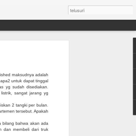
n Umroh Pakai Visa
an Mobil Pribadi
an Visa
urnished maksudnya adalah
 apa2 untuk dapat tinggal
s yg sudah disediakan.
latar belakang putih ukuran paspor
strik, sangat jarang yg
or yang masih berlaku minimum 6 bulan.
skan 2 tangki per bulan.
partemen tersebut. Apakah
e yang sudah diterjemahkan dalam
a bilang bahwa akan ada
h dan membeli dari truk
tement (minimum QAR 15.000 balance).