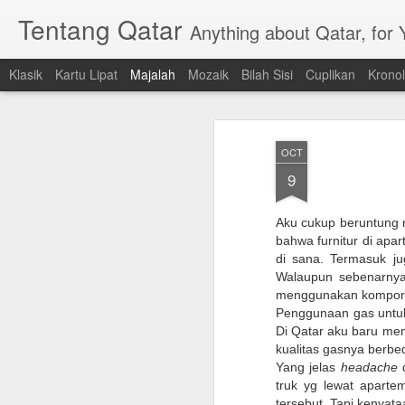
Tentang Qatar
Anything about Qatar, for
Klasik
Kartu Lipat
Majalah
Mozaik
Bilah Sisi
Cuplikan
Kronol
OCT
9
Aku cukup beruntung
bahwa furnitur di apa
di sana. Termasuk j
Walaupun sebenarnya 
menggunakan kompor
Penggunaan gas untuk 
Di Qatar aku baru men
kualitas gasnya berbe
Yang jelas
headache
d
truk yg lewat aparte
tersebut. Tapi kenyat