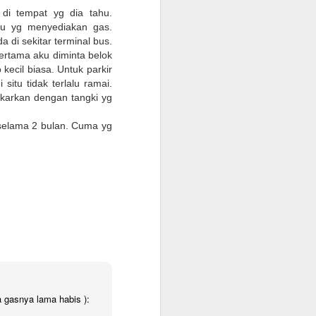
onfirmasikan lagi dengan travelnya
di tempat yg dia tahu.
ntu yg menyediakan gas.
 kantor, minimum QAR 15.000, atested by
di sekitar terminal bus.
n sendiri atau melalui travel agent
pertama aku diminta belok
kecil biasa. Untuk parkir
itu tidak terlalu ramai.
cate. Peraturan terbaru KSA per 1
arkan dengan tangki yg
 vaksin sebanyak 3 kali.
 selama 2 bulan. Cuma yg
Warung Kopi Khas
 gasnya lama habis ):
SEP
30
dengan Barista