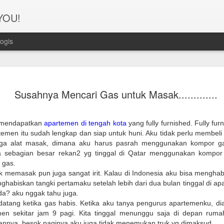
 YOU!
ogis
Perjanana
FEB
Susahnya Mencari Gas untuk Masak.............
21
Turis deng
A1. PERSIAPAN: Pembuat
 mendapatkan
apartemen di tengah kota
yang fully furnished. Fully f
Syarat pembuatan Visa:
rtemen itu sudah lengkap dan siap untuk huni. Aku tidak perlu membeli
uga alat masak, dimana aku harus pasrah menggunakan kompor ga
1. Dua lembar pas foto ber
sebagian besar rekan2 yg tinggal di Qatar menggunakan kompor li
 gas.
2. Copy Qatar ID dan pasp
memasak pun juga sangat irit. Kalau di Indonesia aku bisa menghabi
ghabiskan tangki pertamaku setelah lebih dari dua bulan tinggal di a
3. Copy married certificat
da? aku nggak tahu juga.
Bahasa Inggris dan Arab.
atang ketika gas habis. Ketika aku tanya pengurus apartemenku, di
men sekitar jam 9 pagi. Kita tinggal menunggu saja di depan ruma
4. Last 6 months bank sta
aannya, besok paginya aku juga tidak menemukan truk yg dimaksud.