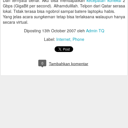
Dan ternyata benar. Aku bisa mendapatkan
kecepatan koneksi
2
Gbps (GigaBit per second). Alhamdulillah. Telpon dari Qatar serasa
lokal. Tidak terasa bisa ngobrol sampai batere laptopku habis.
Yang jelas acara
sungkeman
tetap bisa terlaksana walaupun hanya
secara virtual.
Diposting
13th October 2007
oleh
Admin TQ
Label:
Internet
Phone
0
Tambahkan komentar