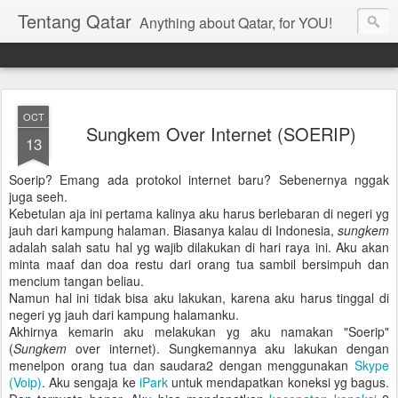
Tentang Qatar
Anything about Qatar, for YOU!
OCT
Sungkem Over Internet (SOERIP)
13
Soerip? Emang ada protokol internet baru? Sebenernya nggak
juga seeh.
Kebetulan aja ini pertama kalinya aku harus berlebaran di negeri yg
jauh dari kampung halaman. Biasanya kalau di Indonesia,
sungkem
adalah salah satu hal yg wajib dilakukan di hari raya ini. Aku akan
minta maaf dan doa restu dari orang tua sambil bersimpuh dan
mencium tangan beliau.
Namun hal ini tidak bisa aku lakukan, karena aku harus tinggal di
negeri yg jauh dari kampung halamanku.
Akhirnya kemarin aku melakukan yg aku namakan "Soerip"
(
Sungkem
over internet). Sungkemannya aku lakukan dengan
menelpon orang tua dan saudara2 dengan menggunakan
Skype
(Voip)
. Aku sengaja ke
iPark
untuk mendapatkan koneksi yg bagus.