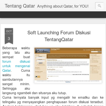
Tentang Qatar
Anything about Qatar, for YOU!
Soft Launching Forum Diskusi
OCT
3
TentangQatar
Beberapa waktu
yang lalu aku
sempat buat
forum diskusi
untuk mengenai
Qatar
. Cuma
waktu itu
sambutannya
sangat minim.
Sehingga aku
langsung
ngambek
dan situsnya aku tutup.
Cuma ternyata banyak input yg mengalir ke emailku dan ke
telingaku yg menyayangkan penghapusan forum diskusi tersebut.