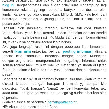
Apalagi belakangan chat box yg aku letakkan di sebelah kanan
blog ini
sangat terbatas dan sudah tidak kuat menampung lagi
komentar2 rekan2 yg ingin bercerita banyak, tapi dibatasi oleh
jumlah karakter yg bisa dimasukkan. Mirip dg SMS, kalo lebih dari
beberapa karakter dia langsung putus, dan harus dilanjutkan ke
pesan berikutnya.
Didasari oleh masukan2 tersebut, akhirnya aku coba buatkan
forum diskusi yang lebih terstruktur dan memakai domain sendiri
(walaupun masih belum rapi :P). Mudah2an dengan forum diskusi
ini, rekan2 bisa berdikusi secara lebih bebas.
Aku juga lengkapi forum ini dengan beberapa fitur tambahan,
seperti
iklan mini
untuk jual beli dan
posting informasi
, dimana
rekan2 bisa mensubmit informasi dengan bebas. Mudah2an
dengan begitu akan mempermudah mengalirnya informasi untuk
semua rekan2 baik untuk yg mau ke Qatar dan yg sudah di Qatar.
Fitur2 lain akan dikeluarkan menyusul, sesuai dengan "kebutuhan
pasar".
Beberapa hasil diskusi di chatbox forum ini aku masukkan ke forum
diskusi tersebut, dengan harapan informasi yg sempat kita
diskusikan "tidak hangus". Nama2 pemberi komentar tetap aku
keep
untuk menghargai waktu dan tenaga yg sudah diberikan oleh
di penulis.
Silahkan akses websitenya di
tentangqatar.co.nr
.
NB: Aku tunggu masukan dari Anda