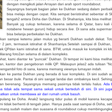
Untuk jumlah saldo harap k
dengan mengikuti jalan Arrayan dari arah sport roundabout.
Sayangnya banyak bagian jalan ke Dukhan sedang dalam perbaik
5. Salary certificate dari
bisa melaju dengan cepat. Kita sempat beristirahat sebentar di 
MOFA (atested bisa dilakuka
tengah2 antara Doha dan Duhkan. Di Shahaniya, kita bisa melihat
dengan biaya QAR 200)
Banyak yg cukup terkesan, karena selama di Qatar, baru kali i
notabene hewan gurun) hidup secara
live
. Di sana ada supermar
6. Covid-19 vaccine certifi
bisa belanja perbekalan ke Dukhan.
Februari 2022, harus sudah
utkan sampai ketemu jalan mulus yg berarti Dukhan sudah dekat. To
r 2 jam, termasuk istirahat di Shanhaniya.Setelah sampai di Dukha
k QPdan kami istirahat di sana. BTW, untuk masuk ke komplek ini ki
dilarang foto2an selama di dalam kompleks.
rahat, kami diantar ke "puncak" Dukhan. Di tempat ini kami bisa melih
n, kantor dan pengeboran milik QP. Walaupun jelas2 ada tulisan "No
engambil foto di sana, karena memang viewnya lumayan indah.
tkan ke pantai Dukhan yang berada di luar kompleks. Di sini sudah 
ian besar
bule
. Pantai di sini sangat landai dan ombaknya kecil. Sehi
an berenang. Sayangnya memang pasirnya tidak terlalu halus.
Ada 
a tidak ada tempat sama sekali untuk berteduh di sini. Di sini juga
gatkan untuk membawa air dari rumah untuk basuh.
pulang ke Doha. Anak2 langsung tidur pulas di mobil karena kecape
ami tidak berhenti di tengah jalan. Hanya pada saat sampai di Doha, s
Bagaimana Cara
Belajar Fiqih Harta dan
DEC
OCT
 memang sudah malam dan suasana di roundabout cukup membingungk
29
9
Diapora Meningkatkan
Bisnis Online