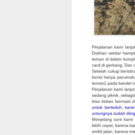
Perjalanan kami lanj
Dukhan sekitar hampi
teman di dalam komple
card di gerbang. Dan 
Setelah cukup beristi
berisi hanya perumaha
teman2 pada bandel m
Perjalanan kami lanju
sedang piknik, sebag
bisa bebas bermain d
untuk berteduh, karen
untungnya sudah diin
Menjelang sore kami 
lebih cepat, karena k
Checklist untuk Pulang
JUN
ambil jalan, karena
10
Kampung