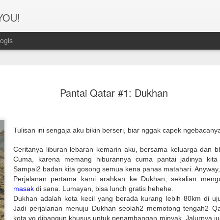
 YOU!
ogis
Perjanana
FEB
Pantai Qatar #1: Dukhan
21
Turis deng
A1. PERSIAPAN: Pembuat
Syarat pembuatan Visa:
Tulisan ini sengaja aku bikin berseri, biar nggak capek ngebacanya 
1. Dua lembar pas foto ber
Ceritanya liburan lebaran kemarin aku, bersama keluarga dan 
Cuma, karena memang hiburannya cuma pantai jadinya kita j
2. Copy Qatar ID dan pasp
Sampai2 badan kita gosong semua kena panas matahari. Anyway, it
Perjalanan pertama kami arahkan ke Dukhan, sekalian meng
3. Copy married certificat
masak
di sana. Lumayan, bisa lunch gratis hehehe.
Bahasa Inggris dan Arab.
Dukhan adalah kota kecil yang berada kurang lebih 80km di uj
Jadi perjalanan menuju Dukhan seolah2 memotong tengah2 Q
4. Last 6 months bank sta
kota yg dibangun khusus untuk penambangan minyak. Jalurnya juga t