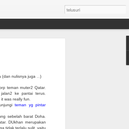
n Umroh Pakai Visa
an Mobil Pribadi
an Visa
(dan nulisnya juga ...)
latar belakang putih ukuran paspor
bbrp teman muter2 Qatar.
alan2 ke pantai terus.
or yang masih berlaku minimum 6 bulan.
 was really fun.
unjungi
teman yg pintar
e yang sudah diterjemahkan dalam
ung sebelah barat Doha.
atar. DUkhan merupakan
tement (minimum QAR 15.000 balance).
idak terlalu sulit, yaitu