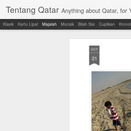
Tentang Qatar
Anything about Qatar, for
Klasik
Kartu Lipat
Majalah
Mozaik
Bilah Sisi
Cuplikan
Kronol
OCT
21