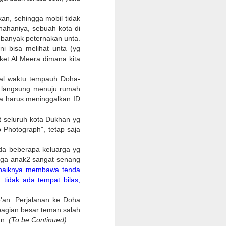
onfirmasikan lagi dengan travelnya
an, sehingga mobil tidak
 kantor, minimum QAR 15.000, atested by
Shahaniya, sebuah kota di
n sendiri atau melalui travel agent
 banyak peternakan unta.
ni bisa melihat unta (yg
ket Al Meera dimana kita
cate. Peraturan terbaru KSA per 1
 vaksin sebanyak 3 kali.
tal waktu tempauh Doha-
n, langsung menuju rumah
ta harus meninggalkan ID
at seluruh kota Dukhan yg
 Photograph", tetap saja
ada beberapa keluarga yg
ngga anak2 sangat senang
baiknya membawa tenda
 tidak ada tempat bilas,
'an. Perjalanan ke Doha
ebagian besar teman salah
Warung Kopi Khas
SEP
an.
(To be Continued)
30
dengan Barista