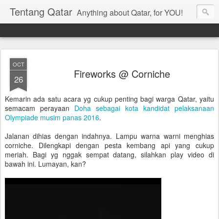
Tentang Qatar
Anything about Qatar, for YOU!
OCT
Fireworks @ Corniche
26
Kemarin ada satu acara yg cukup penting bagi warga Qatar, yaitu
semacam perayaan
Doha sebagai kota kandidat pelaksanaan
Olympiade musim panas 2016
.
Jalanan dihias dengan indahnya. Lampu warna warni menghias
corniche. Dilengkapi dengan pesta kembang api yang cukup
meriah. Bagi yg nggak sempat datang, silahkan play video di
bawah ini. Lumayan, kan?