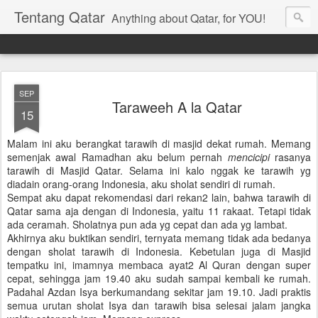
Tentang Qatar
Anything about Qatar, for YOU!
SEP
Taraweeh A la Qatar
15
Malam ini aku berangkat tarawih di masjid dekat rumah. Memang
semenjak awal Ramadhan aku belum pernah
mencicipi
rasanya
tarawih di Masjid Qatar. Selama ini kalo nggak ke tarawih yg
diadain orang-orang Indonesia, aku sholat sendiri di rumah.
Sempat aku dapat rekomendasi dari rekan2 lain, bahwa tarawih di
Qatar sama aja dengan di Indonesia, yaitu 11 rakaat. Tetapi tidak
ada ceramah. Sholatnya pun ada yg cepat dan ada yg lambat.
Akhirnya aku buktikan sendiri, ternyata memang tidak ada bedanya
dengan sholat tarawih di Indonesia. Kebetulan juga di Masjid
tempatku ini, imamnya membaca ayat2 Al Quran dengan super
cepat, sehingga jam 19.40 aku sudah sampai kembali ke rumah.
Padahal Azdan Isya berkumandang sekitar jam 19.10. Jadi praktis
semua urutan sholat Isya dan tarawih bisa selesai jalam jangka