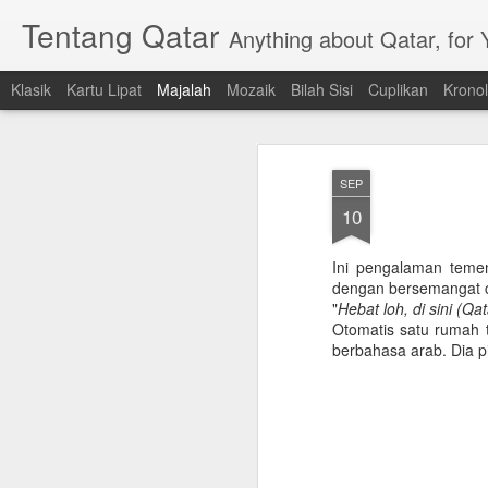
Tentang Qatar
Anything about Qatar, for
Klasik
Kartu Lipat
Majalah
Mozaik
Bilah Sisi
Cuplikan
Kronol
SEP
10
Ini pengalaman teme
dengan bersemangat ce
"
Hebat loh, di sini (Q
Otomatis satu rumah 
berbahasa arab. Dia pi