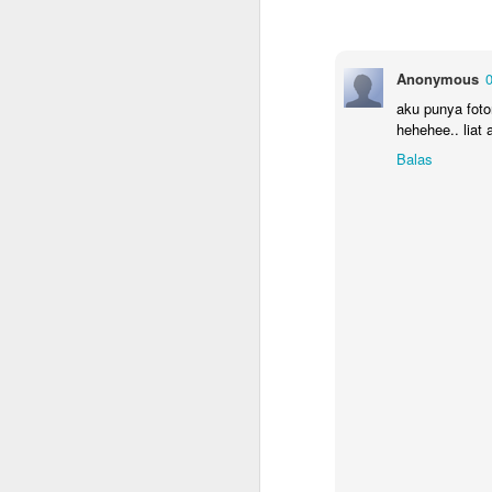
Anonymous
0
aku punya foto
hehehee.. liat 
Balas
Checklist untuk Pulang
JUN
10
Kampung