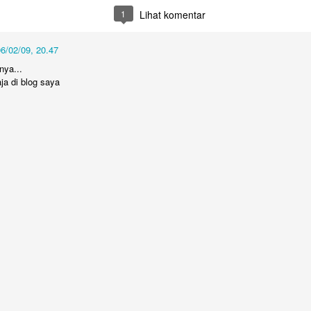
Untuk jumlah saldo harap k
1
Lihat komentar
5. Salary certificate dari
MOFA (atested bisa dilakuka
6/02/09, 20.47
dengan biaya QAR 200)
nya...
aja di blog saya
6. Covid-19 vaccine certifi
Februari 2022, harus sudah
Bagaimana Cara
Belajar Fiqih Harta dan
DEC
OCT
29
9
Diapora Meningkatkan
Bisnis Online