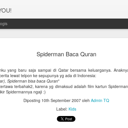
 YOU!
ogis
Perjanana
FEB
Spiderman Baca Quran
21
Turis deng
A1. PERSIAPAN: Pembuat
nku yang baru saja sampai di Qatar bersama keluarganya. Anakny
rita lewat telpon ke sepupunya yg ada di Indonesia:
Syarat pembuatan Visa:
atar), Spiderman bisa baca Quran
"
tertawa terbahak2, karena yg dimaksud adalah film kartun Spiderma
1. Dua lembar pas foto ber
kir Spidermannya ngaji :)
2. Copy Qatar ID dan pasp
Diposting
10th September 2007
oleh
Admin TQ
3. Copy married certificat
Label:
Kids
Bahasa Inggris dan Arab.
4. Last 6 months bank sta