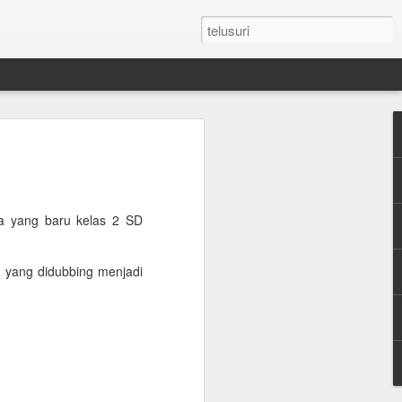
n Umroh Pakai Visa
an Mobil Pribadi
an Visa
a yang baru kelas 2 SD
n yang didubbing menjadi
latar belakang putih ukuran paspor
or yang masih berlaku minimum 6 bulan.
e yang sudah diterjemahkan dalam
tement (minimum QAR 15.000 balance).