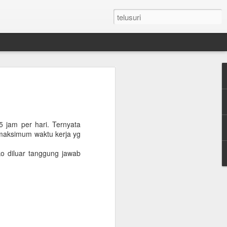
n Umroh Pakai Visa
an Mobil Pribadi
an Visa
 jam per hari. Ternyata
maksimum waktu kerja yg
ko diluar tanggung jawab
latar belakang putih ukuran paspor
or yang masih berlaku minimum 6 bulan.
e yang sudah diterjemahkan dalam
tement (minimum QAR 15.000 balance).