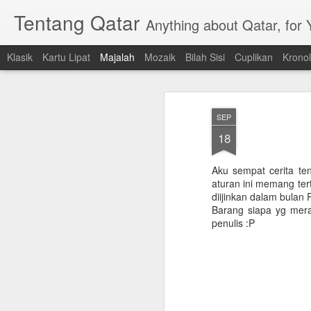
Tentang Qatar
Anything about Qatar, for
Klasik
Kartu Lipat
Majalah
Mozaik
Bilah Sisi
Cuplikan
Kronol
SEP
18
Aku sempat cerita t
aturan ini memang tert
diijinkan dalam bulan
Barang siapa yg mera
penulis :P