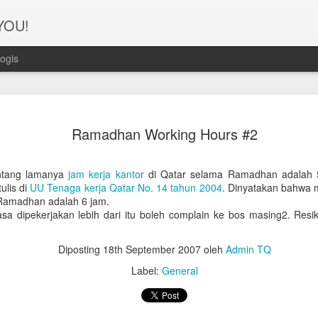
 YOU!
ogis
Perjanana
FEB
Ramadhan Working Hours #2
21
Turis deng
A1. PERSIAPAN: Pembuat
entang lamanya
jam kerja kantor
di Qatar selama Ramadhan adalah 5
ulis di
UU Tenaga kerja Qatar No. 14 tahun 2004
. Dinyatakan bahwa 
Syarat pembuatan Visa:
 Ramadhan adalah 6 jam.
sa dipekerjakan lebih dari itu boleh complain ke bos masing2. Resi
1. Dua lembar pas foto ber
2. Copy Qatar ID dan pasp
Diposting
18th September 2007
oleh
Admin TQ
3. Copy married certificat
Label:
General
Bahasa Inggris dan Arab.
4. Last 6 months bank sta