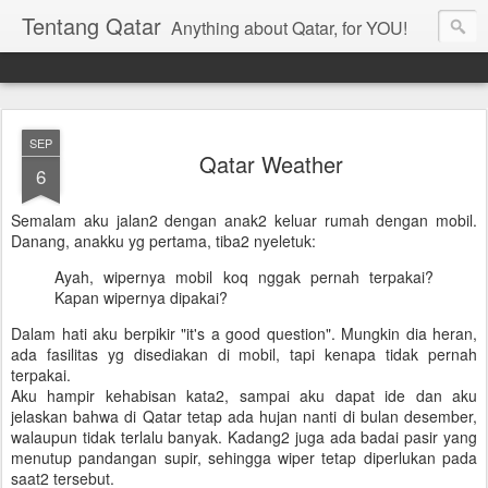
Tentang Qatar
Anything about Qatar, for YOU!
SEP
Qatar Weather
6
Semalam aku jalan2 dengan anak2 keluar rumah dengan mobil.
Danang, anakku yg pertama, tiba2 nyeletuk:
Ayah, wipernya mobil koq nggak pernah terpakai?
Kapan wipernya dipakai?
Dalam hati aku berpikir "it's a good question". Mungkin dia heran,
ada fasilitas yg disediakan di mobil, tapi kenapa tidak pernah
terpakai.
Aku hampir kehabisan kata2, sampai aku dapat ide dan aku
jelaskan bahwa di Qatar tetap ada hujan nanti di bulan desember,
walaupun tidak terlalu banyak. Kadang2 juga ada badai pasir yang
menutup pandangan supir, sehingga wiper tetap diperlukan pada
saat2 tersebut.