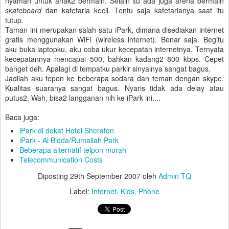
nyaman untuk anak2 bermain. Selain itu ada juga arena bermain
skateboard
dan kafetaria kecil. Tentu saja kafetarianya saat itu
tutup.
Taman ini merupakan salah satu iPark, dimana disediakan internet
gratis menggunakan WiFi (wireless internet). Benar saja. Begitu
aku buka laptopku, aku coba ukur kecepatan internetnya. Ternyata
kecepatannya mencapai 500, bahkan kadang2 800 kbps. Cepet
banget deh. Apalagi di tempatku parkir sinyalnya sangat bagus.
Jadilah aku tepon ke beberapa sodara dan teman dengan skype.
Kualitas suaranya sangat bagus. Nyaris tidak ada delay atau
putus2. Wah, bisa2 langganan nih ke iPark ini....
Baca juga:
iPark di dekat Hotel Sheraton
iPark - Al Bidda/Rumailah Park
Beberapa alternatif telpon murah
Telecommunication Costs
Diposting
29th September 2007
oleh
Admin TQ
Label:
Internet
Kids
Phone