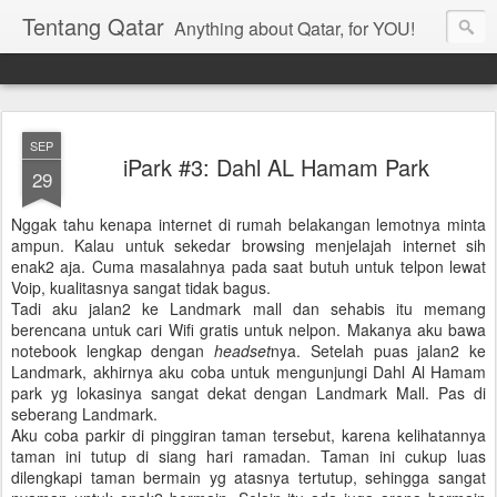
Tentang Qatar
Anything about Qatar, for YOU!
SEP
iPark #3: Dahl AL Hamam Park
29
Nggak tahu kenapa internet di rumah belakangan lemotnya minta
ampun. Kalau untuk sekedar browsing menjelajah internet sih
enak2 aja. Cuma masalahnya pada saat butuh untuk telpon lewat
Voip, kualitasnya sangat tidak bagus.
Tadi aku jalan2 ke Landmark mall dan sehabis itu
memang
berencana untuk cari Wifi gratis untuk nelpon. Makanya aku bawa
notebook lengkap dengan
headset
nya. Setelah puas jalan2 ke
Landmark, akhirnya aku coba untuk mengunjungi Dahl Al Hamam
park yg lokasinya sangat dekat dengan Landmark Mall. Pas di
seberang Landmark.
Aku coba parkir di pinggiran taman tersebut, karena kelihatannya
taman ini tutup di siang hari ramadan. Taman ini cukup luas
dilengkapi taman bermain yg atasnya tertutup, sehingga sangat