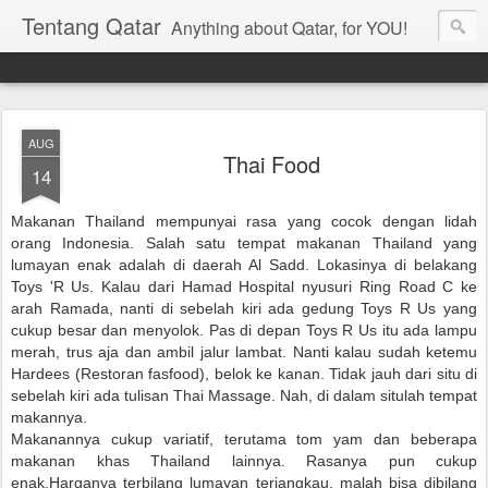
Tentang Qatar
Anything about Qatar, for YOU!
AUG
Thai Food
14
Makanan Thailand mempunyai rasa yang cocok dengan lidah
orang Indonesia. Salah satu tempat makanan Thailand yang
lumayan enak adalah di daerah Al Sadd. Lokasinya di belakang
Toys 'R Us. Kalau dari Hamad Hospital nyusuri Ring Road C ke
arah Ramada, nanti di sebelah kiri ada gedung Toys R Us yang
cukup besar dan menyolok. Pas di depan Toys R Us itu ada lampu
merah, trus aja dan ambil jalur lambat. Nanti kalau sudah ketemu
Hardees (Restoran fasfood), belok ke kanan. Tidak jauh dari situ di
sebelah kiri ada tulisan Thai Massage. Nah, di dalam situlah tempat
makannya.
Makanannya cukup variatif, terutama tom yam dan beberapa
makanan khas Thailand lainnya. Rasanya pun cukup
enak.Harganya terbilang lumayan terjangkau, malah bisa dibilang