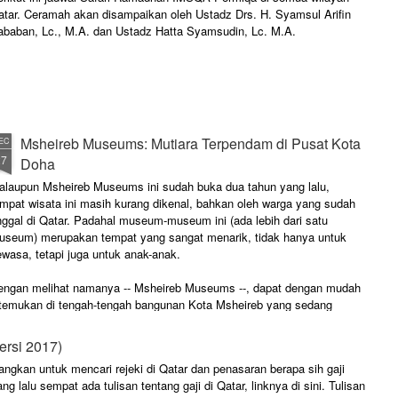
atar. Ceramah akan disampaikan oleh Ustadz Drs. H. Syamsul Arifin
ababan, Lc., M.A. dan Ustadz Hatta Syamsudin, Lc. M.A.
Msheireb Museums: Mutiara Terpendam di Pusat Kota
EC
27
Doha
alaupun Msheireb Museums ini sudah buka dua tahun yang lalu,
empat wisata ini masih kurang dikenal, bahkan oleh warga yang sudah
nggal di Qatar. Padahal museum-museum ini (ada lebih dari satu
useum) merupakan tempat yang sangat menarik, tidak hanya untuk
wasa, tetapi juga untuk anak-anak.
engan melihat namanya -- Msheireb Museums --, dapat dengan mudah
itemukan di tengah-tengah bangunan Kota Msheireb yang sedang
roses pembangunan.
ersi 2017)
kan untuk mencari rejeki di Qatar dan penasaran berapa sih gaji
 lalu sempat ada tulisan tentang gaji di Qatar, linknya di sini. Tulisan