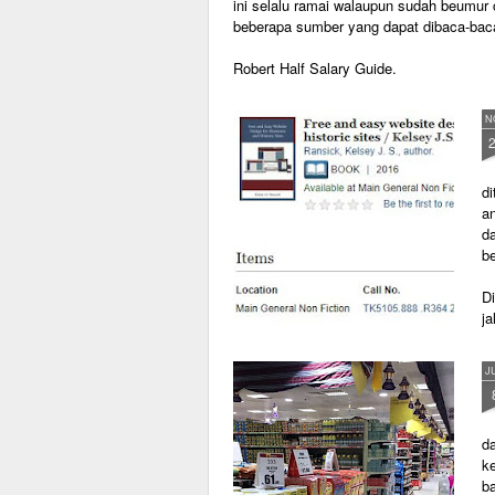
ini selalu ramai walaupun sudah beumur c
beberapa sumber yang dapat dibaca-bac
Robert Half Salary Guide.
N
d
a
d
be
D
j
J
d
k
ba