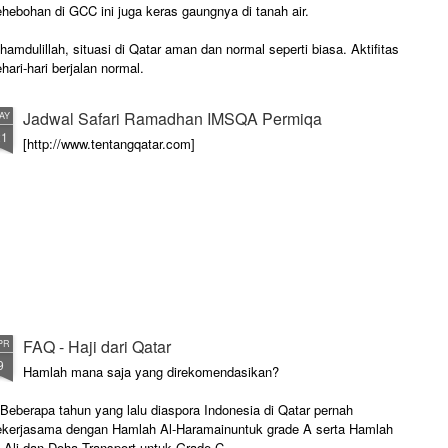
hebohan di GCC ini juga keras gaungnya di tanah air.
hamdulillah, situasi di Qatar aman dan normal seperti biasa. Aktifitas
hari-hari berjalan normal.
Jadwal Safari Ramadhan IMSQA Permiqa
AY
21
[http://www.tentangqatar.com]
FAQ - Haji dari Qatar
PR
9
Hamlah mana saja yang direkomendasikan?
Beberapa tahun yang lalu diaspora Indonesia di Qatar pernah
ekerjasama dengan Hamlah Al-Haramainuntuk grade A serta Hamlah
-Ali dan Doha Transport untuk Grade C.