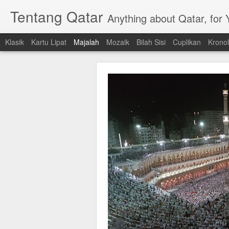
Tentang Qatar
Anything about Qatar, for
Klasik
Kartu Lipat
Majalah
Mozaik
Bilah Sisi
Cuplikan
Kronol