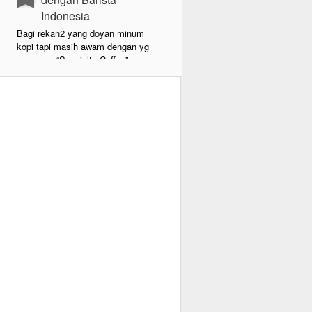
Indonesia
Bagi rekan2 yang doyan minum
kopi tapi masih awam dengan yg
namanya “Specialty Coffee”,
specialty coffee berbeda dengan
kopi2 manis ala amerika seperti
Starbucks, Caribou atau Excelso
dll.. Specialty coffee
mengutamakan kemurnian rasa
kopi dan hanya menjual kopi
dengan kualitas biji kopi terbaik
dari berbagai negara didunia. Biji
kopi ini dengan keunikannya tanpa
diproses kimiawi maupun
pencampuran bahan bisa
mengeluarkan aroma buah2an
tertentu seperti Jambu, Berries
bahkan Lollypop.