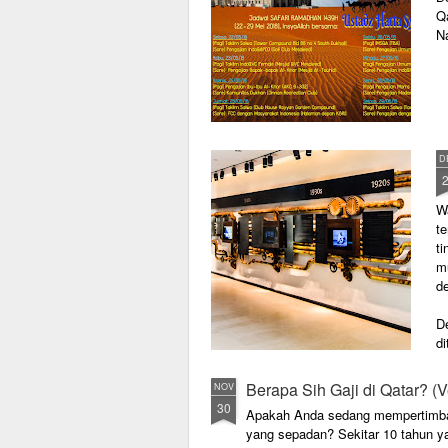
Q
N
D
W
t
ti
m
de
D
d
p
Berapa Sih Gaji di Qatar? (V
NOV
30
Apakah Anda sedang mempertimbang
yang sepadan? Sekitar 10 tahun yang