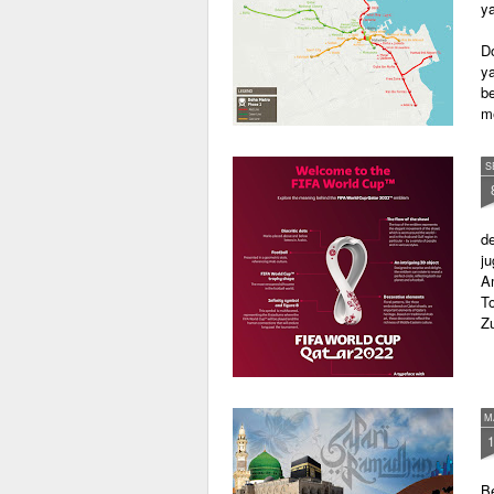
ya
D
y
b
m
S
de
j
Am
To
Zu
M
B