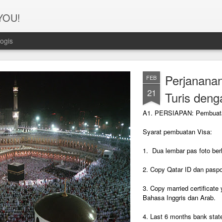
 YOU!
ogis
Perjanana
FEB
21
Turis deng
A1. PERSIAPAN: Pembuat
Syarat pembuatan Visa:
1. Dua lembar pas foto ber
2. Copy Qatar ID dan pasp
3. Copy married certificat
Bahasa Inggris dan Arab.
4. Last 6 months bank sta