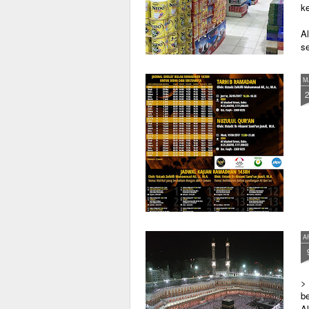
ke
Al
se
M
A
> 
b
Al