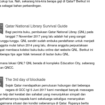
ukup tua. Nah, sekarang kira-kira berapa gaji di Qatar? Berikut ini
a sebagai bahan perbandingan.
Qatar National Library Survival Guide
OV
25
Bagi pecinta buku, pembukaan Qatar National Libray (QNL) pada
tanggal 7 November 2017 yang lalu adalah hal yang sangat
itunggu-tunggu. QNL sendiri sudah embuka pendaftaran untuk menjadi
nggota mulai tahun 2014 yang lalu, dimana anggota perpustakaan
apat membaca koleksi buku-buku online dari website QNL. Berikut ini
berapa tips agar tidak tersesat di lautan buku QNL.
imana lokasi QNL? QNL berada di kompleks Education City, seberang
alan QNCC.
The 3rd day of blockade
UN
8
Sejak Qatar mendapatkan pemutusan hubungan dari beberapa
negara di GCC tgl 5 Juni 2017 kami mendapat banyak messages
an telp dari kerabat dan sahabat yang menunjukkan simpati dan
eprihatinannya kepada kami sekeluarga sekaligus menanyakan
gaimana situasi dan kondisi sebenarnya di Qatar. Rupanya berita