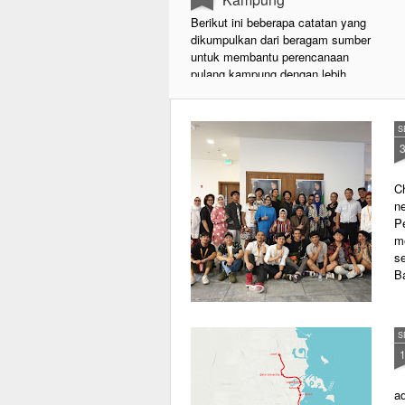
Berikut ini beberapa catatan yang
dikumpulkan dari beragam sumber
untuk membantu perencanaan
pulang kampung dengan lebih
lancar. Klik di sini untuk membuka
versi terupdate panduan repatriasi.
S
Urusan Kantor
Rencanakan jadwal
Ch
keberangkatan sedini mungkin
n
dan informasikan ke bagian HR
P
Untuk mempercepat dan
me
mempermudah proses
se
administrasi.
B
Clearance form
Bila mendapatkan clearance form,
S
segera lakukan clearance ke
tempat yang diperlukan.
ad