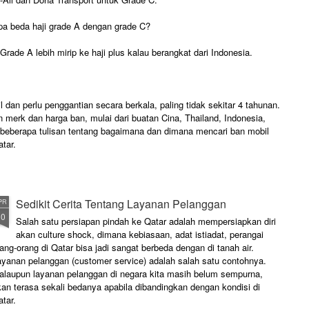
pa beda haji grade A dengan grade C?
Grade A lebih mirip ke haji plus kalau berangkat dari Indonesia.
dangkan grade C lebih mirip haji biasa.
 dan perlu penggantian secara berkala, paling tidak sekitar 4 tahunan.
an merk dan harga ban, mulai dari buatan Cina, Thailand, Indonesia,
ni beberapa tulisan tentang bagaimana dan dimana mencari ban mobil
atar.
Sedikit Cerita Tentang Layanan Pelanggan
PR
10
Salah satu persiapan pindah ke Qatar adalah mempersiapkan diri
akan culture shock, dimana kebiasaan, adat istiadat, perangai
ang-orang di Qatar bisa jadi sangat berbeda dengan di tanah air.
ayanan pelanggan (customer service) adalah salah satu contohnya.
alaupun layanan pelanggan di negara kita masih belum sempurna,
an terasa sekali bedanya apabila dibandingkan dengan kondisi di
tar.