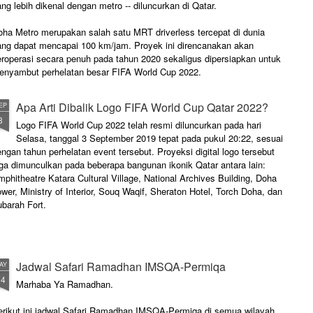
ng lebih dikenal dengan metro -- diluncurkan di Qatar.
oha Metro merupakan salah satu MRT driverless tercepat di dunia
ang dapat mencapai 100 km/jam. Proyek ini direncanakan akan
eroperasi secara penuh pada tahun 2020 sekaligus dipersiapkan untuk
enyambut perhelatan besar FIFA World Cup 2022.
Apa Arti Dibalik Logo FIFA World Cup Qatar 2022?
EP
8
Logo FIFA World Cup 2022 telah resmi diluncurkan pada hari
Selasa, tanggal 3 September 2019 tepat pada pukul 20:22, sesuai
ngan tahun perhelatan event tersebut. Proyeksi digital logo tersebut
uga dimunculkan pada beberapa bangunan ikonik Qatar antara lain:
phitheatre Katara Cultural Village, National Archives Building, Doha
wer, Ministry of Interior, Souq Waqif, Sheraton Hotel, Torch Doha, dan
barah Fort.
Jadwal Safari Ramadhan IMSQA-Permiqa
AY
14
Marhaba Ya Ramadhan.
erikut ini jadwal Safari Ramadhan IMSQA-Permiqa di semua wilayah