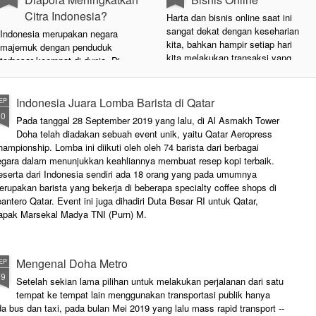
Citra Indonesia?
Harta dan bisnis online saat ini
sangat dekat dengan keseharian
Indonesia merupakan negara
kita, bahkan hampir setiap hari
majemuk dengan penduduk
kita melakukan transaksi yang
terbesar keempat di dunia. Di
berhubungan dengan harta
Qatar sendiri saat ini terdapat
maupun bisnis online.
sekitar 30,000 warga negara
Indonesia sebagai residen Qatar
Indonesia Juara Lomba Barista di Qatar
EP
dengan berbagai macam profesi.
30
Pada tanggal 28 September 2019 yang lalu, di Al Asmakh Tower
Sebagai warga negara Indonesia,
Doha telah diadakan sebuah event unik, yaitu Qatar Aeropress
bagaimana kita dapat
ampionship. Lomba ini diikuti oleh oleh 74 barista dari berbagai
meningkatkan citra Indonesia
egara dalam menunjukkan keahliannya membuat resep kopi terbaik.
yang baik di mata dunia?
eserta dari Indonesia sendiri ada 18 orang yang pada umumnya
rupakan barista yang bekerja di beberapa specialty coffee shops di
Pada hari Jumat, 27 Desember
antero Qatar. Event ini juga dihadiri Duta Besar RI untuk Qatar,
2019 diadakan Seminar bertema
apak Marsekal Madya TNI (Purn) M.
Pengembangan Kapasitas
Individu Dalam Meningkatkan
Citra dan Promosi Ekonomi
Indonesia di Qatar.
Mengenal Doha Metro
EP
19
Setelah sekian lama pilihan untuk melakukan perjalanan dari satu
tempat ke tempat lain menggunakan transportasi publik hanya
a bus dan taxi, pada bulan Mei 2019 yang lalu mass rapid transport --