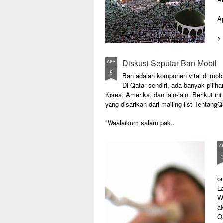
A
> 
Se
Diskusi Seputar Ban Mobil
APR
9
Ban adalah komponen vital di mobil
Di Qatar sendiri, ada banyak pilih
Korea, Amerika, dan lain-lain. Berikut i
yang disarikan dari mailing list TentangQ
"Waalaikum salam pak..
A
or
L
W
ak
Qa