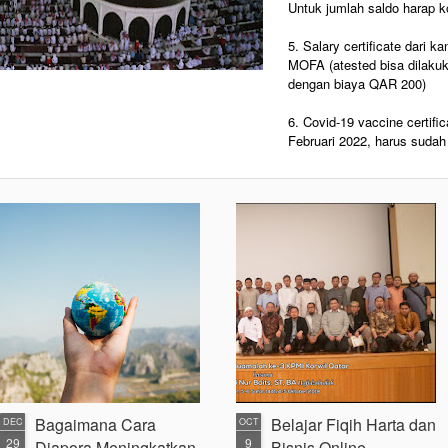
Untuk jumlah saldo harap k
5. Salary certificate dari
MOFA (atested bisa dilakuka
dengan biaya QAR 200)
6. Covid-19 vaccine certifi
Februari 2022, harus sudah
Bagaimana Cara
Belajar Fiqih Harta dan
DEC
OCT
29
9
Diapora Meningkatkan
Bisnis Online