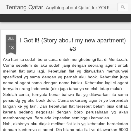
Tentang Qatar
Anything about Qatar, for YOU!
I Got it! (Story about my new apartment)
JUL
18
#3
Aku hari itu sudah berencana untuk menghubungi flat di Muntazah.
Cuma sebelum itu aku sudah janji dengan seorang agent untuk
melihat flat satu lagi. Kebetulan flat yg ditawarkan mempunyai
spesifikasi yg sama dengan yg pernah aku book. Kebetulan juga
nama si agent sama dengan nama istriku. Kebetulan lagi si agent
ternyata orang Indonesia (aku juga tahunya setelah tatap muka).
Setelah cerita, ternyata benar bahwa flat yg ditawarkan itu sama
persis dg yg aku book dulu. Cuma sekarang agent-nye berpindah
tangan ke yg lain. Dan kebetulan flat tersebut belum bisa dilihat,
karena sedang negosiasi dengan bbrp perusahaan yg akan
memborongnya. Baru ada kepastian seminggu kemudian.
Nah, akhirnya aku diajak melihat flat lain yg kebetulan berdekatan
dengan kantornya si agent. Dia bilang ada flat yg ditawarkan 9000