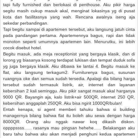
tapi fully furnished dan berlokasi di penthouse. Aku pikir harga
segitu masih cukup masuk akal, menginat lokasinya yg di pusat
kota dan fasilitasnya yang wah. Rencana awalnya iseng aja
sekedar perbandingan.
Tapi begitu sampai di apartemen tersebut, aku langsung jatuh cinta
pada pandangan pertama. Apartemennya bagus, rapi dan tidak
monoton seperti umumnya apartemen lain. Menurutku, ini lebih
cocok disebut hotel.
Begitu masuk, ada meja receptionist yang bergaya klasik, dan di
lorong yg biasanya kosong terdapat lukisan dan tempat duduk sofa
yg juga bergaya klasik. Aku dibawa ke lantai 4. Begitu masuk ke
flat, aku langsung terkagum2. Furniturenya bagus, susunan
ruangnya oke dan semua sudah tersedia. Apalagi dia bilang harga
tersebut sudah termasuk listrik, air, internet dan layanan
kebersihan 2 kali seminggu. Aku pikir sangat masuk akal harganya
9000 QR. Bayangin aja, kalo listrik+air 500QR, internet 250 QR,
kebersihan anggaplah 250QR. Aku bisa ngirit 1000QR/bulan!
Entah kenapa, si agent memberi tahuku bahwa si building
managernya bilang bahwa flat itu boleh aku sewa dengan harga
8000QR. Orang aku nggak nawar koq dikasih diskon.
oppppssss...... rasanya mau pingsan hehehe...... Belakangan aku
baru tahu bahwa aku akan menjadi penghuni kedua apartemen