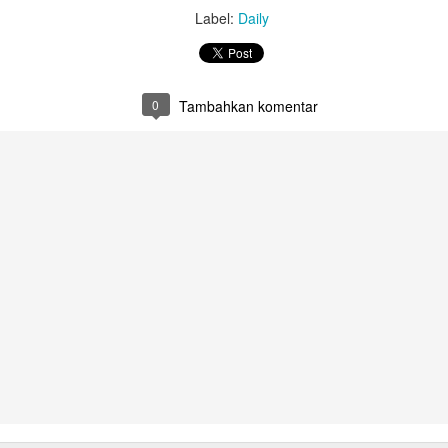
Untuk jumlah saldo harap k
Label:
Daily
5. Salary certificate dari
MOFA (atested bisa dilakuka
dengan biaya QAR 200)
0
Tambahkan komentar
6. Covid-19 vaccine certifi
Februari 2022, harus sudah
Bagaimana Cara
Belajar Fiqih Harta dan
DEC
OCT
29
9
Diapora Meningkatkan
Bisnis Online