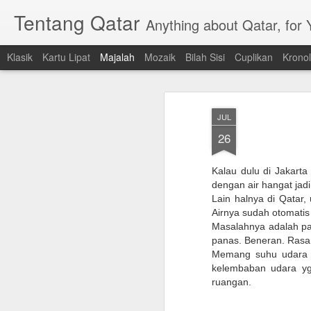
Tentang Qatar
Anything about Qatar, for
Klasik
Kartu Lipat
Majalah
Mozaik
Bilah Sisi
Cuplikan
Kronol
JUL
26
Kalau dulu di Jakarta
dengan air hangat jad
Lain halnya di Qatar,
Airnya sudah otomatis
Masalahnya adalah pad
panas. Beneran. Rasan
Memang suhu udara ya
kelembaban udara yg
ruangan.