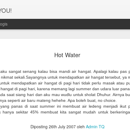
 YOU!
ogis
Perjanana
FEB
Hot Water
21
Turis deng
A1. PERSIAPAN: Pembuat
 aku sangat senang kalau bisa mandi air hangat. Apalagi kalau pas 
Syarat pembuatan Visa:
i nikmat sekali.Sayangnya untuk mendapatkan air hangat tersebut, ya m
 untuk mendapatkan air hangat di pagi hari tidak perlu masak atau 
1. Dua lembar pas foto ber
 hangat di pagi hari, karena memang lagi summer dan udara luar pana
a saat siang hari dan aku mau wudlu untuk sholat Dhuhur. Airnya bu
2. Copy Qatar ID dan pasp
ya seperti air baru mateng hehehe. Apa boleh buat, no choice.
ng panas di saat summer ini membuat air ledeng menjadi ikut pa
3. Copy married certificat
 hanya sekitar 45% membuat kita sangat mudah untuk berkeringat
Bahasa Inggris dan Arab.
Diposting
26th July 2007
oleh
Admin TQ
4. Last 6 months bank sta