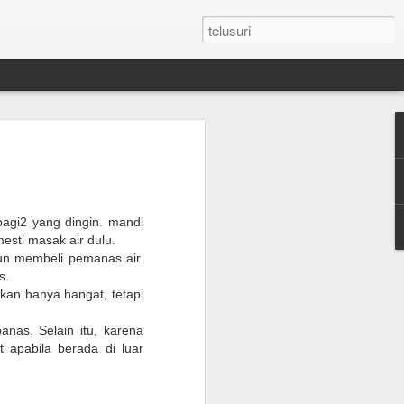
n Umroh Pakai Visa
an Mobil Pribadi
an Visa
pagi2 yang dingin. mandi
esti masak air dulu.
pun membeli pemanas air.
latar belakang putih ukuran paspor
s.
kan hanya hangat, tetapi
or yang masih berlaku minimum 6 bulan.
nas. Selain itu, karena
e yang sudah diterjemahkan dalam
 apabila berada di luar
tement (minimum QAR 15.000 balance).