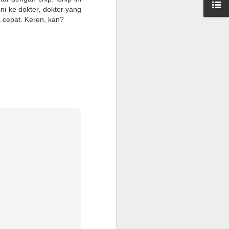
onfirmasikan lagi dengan travelnya
i ke dokter, dokter yang
a cepat. Keren, kan?
 kantor, minimum QAR 15.000, atested by
n sendiri atau melalui travel agent
cate. Peraturan terbaru KSA per 1
 vaksin sebanyak 3 kali.
Warung Kopi Khas
SEP
30
dengan Barista