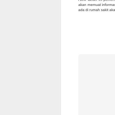
akan memuat informas
ada di rumah sakit ak
Checklist untuk Pulang
JUN
10
Kampung