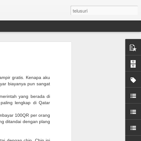
n Umroh Pakai Visa
an Mobil Pribadi
an Visa
ampir gratis. Kenapa aku
ayar biayanya pun sangat
latar belakang putih ukuran paspor
emerintah yang berada di
aling lengkap di Qatar
or yang masih berlaku minimum 6 bulan.
embayar 100QR per orang
e yang sudah diterjemahkan dalam
ang ditandai dengan plang
tement (minimum QAR 15.000 balance).
ai dengan chip. Chip ini