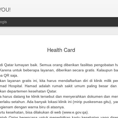
 YOU!
ogis
Perjanana
FEB
Health Card
21
Turis deng
A1. PERSIAPAN: Pembuat
i Qatar lumayan baik. Semua orang diberikan fasilitas pengobatan h
Syarat pembuatan Visa:
 Karena untuk beberapa layanan, diberikan secara gratis. Kalaupun b
a QR saja.
1. Dua lembar pas foto ber
n layanan gratis ini, kita harus mendaftarkan diri di klinik milik p
mad Hospital. Hamad adalah rumah sakit umum paling besar dan p
2. Copy Qatar ID dan pasp
akan departemen kesehatan Qatar.
ita harus datang ke klinik tersebut dan menyerahkan dokumen dan m
3. Copy married certificat
rlaku setahun. Ada banyak lokasi klinik ini (mirip puskesmas gitu), y
Bahasa Inggris dan Arab.
egienam dengan warna biru di atasnya.
tu kesehatan, bisa dilakukan di web (www.e.gov.qa).
4. Last 6 months bank sta
intah Qatar berencana untuk menerbitkan kartu kesehatan yang disert