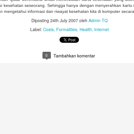
Untuk jumlah saldo harap k
i kesehatan seseorang. Sehingga hanya dengan menyerahkan kartu in
an mengetahui informasi dan riwayat kesehatan kita di komputer secar
5. Salary certificate dari
MOFA (atested bisa dilakuka
Diposting
24th July 2007
oleh
Admin TQ
dengan biaya QAR 200)
Label:
Costs
Formalities
Health
Internet
6. Covid-19 vaccine certifi
Februari 2022, harus sudah
0
Tambahkan komentar
Bagaimana Cara
Belajar Fiqih Harta dan
DEC
OCT
29
9
Diapora Meningkatkan
Bisnis Online