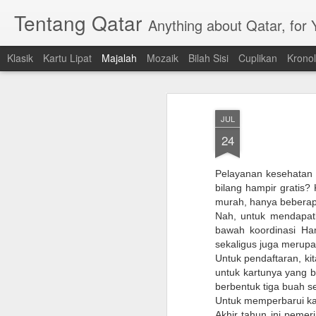
Tentang Qatar
Anything about Qatar, for
Klasik
Kartu Lipat
Majalah
Mozaik
Bilah Sisi
Cuplikan
Kronol
JUL
24
Pelayanan kesehatan d
bilang hampir gratis?
murah, hanya beberap
Nah, untuk mendapatka
bawah koordinasi Ha
sekaligus juga merup
Untuk pendaftaran, k
untuk kartunya yang be
berbentuk tiga buah s
Untuk memperbarui kar
Akhir tahun ini pemer