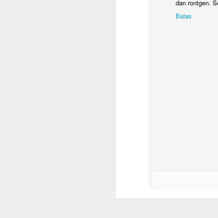
dan rontgen. S
ya
Balas
D
y
b
m
S
de
j
Am
To
Zu
M
B