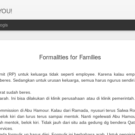
 YOU!
ogis
Perjanana
FEB
Formalities for Families
21
Turis deng
A1. PERSIAPAN: Pembuat
mit (RP) untuk keluarga tidak seperti employee. Karena kalau emp
Syarat pembuatan Visa:
 beres. Sedangkan untuk urusan keluarga, semua harus ngurus sendiri
1. Dua lembar pas foto ber
rat sudah beres.
rah. Ini bisa dilakukan di klinik perusahaan atau di klinik pemerintah
2. Copy Qatar ID dan pasp
Commission di Abu Hamour. Kalau dari Ramada, nyusuri terus Salwa 
3. Copy married certificat
belok kiri dan lurus terus sampai mentok. Nanti ngelewati Abu Hamour
Bahasa Inggris dan Arab.
ah mentok, belok kiri. Tidak jauh dari situ ada gedung dg bendera Qa
ervices.
4. Last 6 months bank sta
da formulir yg harus diisi. Formulir ini berbahasa arab. Untuk pengisian 