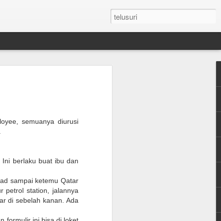
n Umroh Pakai Visa
an Mobil Pribadi
an Visa
loyee, semuanya diurusi
.
latar belakang putih ukuran paspor
. Ini berlaku buat ibu dan
or yang masih berlaku minimum 6 bulan.
Road sampai ketemu Qatar
e yang sudah diterjemahkan dalam
 petrol station, jalannya
tar di sebelah kanan. Ada
tement (minimum QAR 15.000 balance).
formulir ini bisa di loket