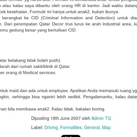
Untuk jumlah saldo harap k
n atau kalau saya dibantu oleh orang HR di kantor. Jadi waktu data
cek kesehatan. Formulir ini hanya untuk anak2, bukan ibunya.
5. Salary certificate dari
 berangkat ke CID (Criminal Information and Detection) untuk diam
MOFA (atested bisa dilakuka
yah. Dari perempatan Qatar Decor trus lurus ke arah Industrial area,
dengan biaya QAR 200)
temu gedung besar yang bertulisan CID.
6. Covid-19 vaccine certifi
Februari 2022, harus sudah
atar belakang tidak boleh putih)
darah dari rumah sakit/klinik di Qatar.
r orang di Medical services.
untuk maid dan ada untuk employee. Apstikan Anda memasuki ruang yg
gkin, sehingga bisa ngantri lebih sedikit. Pengalamanku, kalau dat
an bila membawa anak2. Kalau tidak, bakalan boring.
Diposting
18th June 2007
oleh
Admin TQ
Label:
Driving
Formalities
General
Map
Bagaimana Cara
Belajar Fiqih Harta dan
DEC
OCT
29
9
Diapora Meningkatkan
Bisnis Online