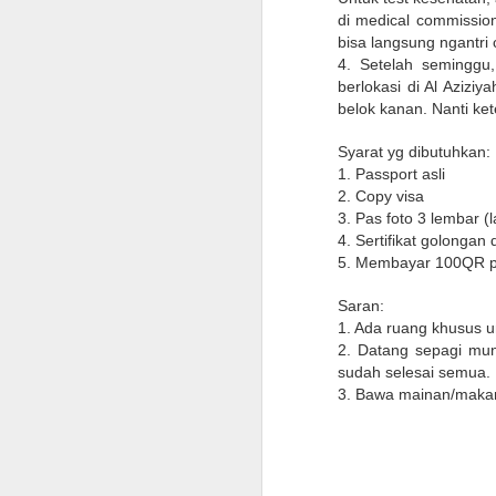
di medical commissio
bisa langsung ngantri 
4. Setelah seminggu,
berlokasi di Al Azizi
belok kanan. Nanti ke
Syarat yg dibutuhkan:
1. Passport asli
2. Copy visa
3. Pas foto 3 lembar (l
4. Sertifikat golongan 
5. Membayar 100QR pe
Saran:
1. Ada ruang khusus 
2. Datang sepagi mun
sudah selesai semua.
3. Bawa mainan/makan
Checklist untuk Pulang
JUN
10
Kampung