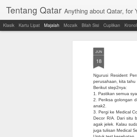
Tentang Qatar
Anything about Qatar, for
Klasik
Kartu Lipat
Majalah
Mozaik
Bilah Sisi
Cuplikan
Kronol
JUN
18
Ngurusi Resident Per
perusahaan, kita tahu
Berikut step2nya:
1. Pastikan semua sya
2. Periksa golongan da
anak2.
3. Pergi ke Medical 
Decor R/A. Dari situ 
agak jelek. Kalau sud
juga tulisan Medical S
Untuk test kesehatan, a