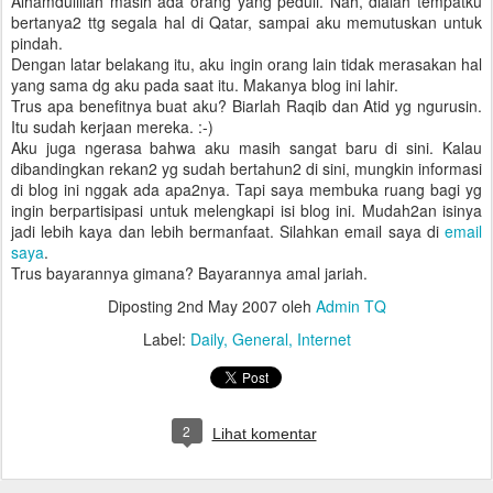
Alhamdulillah masih ada orang yang peduli. Nah, dialah tempatku
bertanya2 ttg segala hal di Qatar, sampai aku memutuskan untuk
pindah.
Dengan latar belakang itu, aku ingin orang lain tidak merasakan hal
yang sama dg aku pada saat itu. Makanya blog ini lahir.
Trus apa benefitnya buat aku? Biarlah Raqib dan Atid yg ngurusin.
Itu sudah kerjaan mereka. :-)
Aku juga ngerasa bahwa aku masih sangat baru di sini. Kalau
dibandingkan rekan2 yg sudah bertahun2 di sini, mungkin informasi
di blog ini nggak ada apa2nya. Tapi saya membuka ruang bagi yg
ingin berpartisipasi untuk melengkapi isi blog ini. Mudah2an isinya
jadi lebih kaya dan lebih bermanfaat. Silahkan email saya di
email
saya
.
Trus bayarannya gimana? Bayarannya amal jariah.
Diposting
2nd May 2007
oleh
Admin TQ
Label:
Daily
General
Internet
2
Lihat komentar