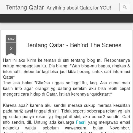
Tentang Qatar
Anything about Qatar, for YOU!
MAY
Tentang Qatar - Behind The Scenes
2
Hari ini aku kirim ke teman di sini tentang blog ini. Responsenya
cukup mengagetkanku. Dia bilang, "Wah blog-mu bagus, ringkas &
informatif. Sebentar lagi bisa jadi kiblat orang untuk cari informasi
Qatar"
Trus aku balas "Cita2ku nggak setinggi itu, koq. Aku cuma mau
kasih info agar orang2 yg datang setelah aku bisa lebih cepat
mengerti cara hidup di Qatar. Istilah kerennya "quickstart""
Karena apa? karena aku sendiri merasa cukup merasa kesulitan
pada hari2 awal tinggal di sini. Tidak seperti beberapa rekan yg lain
yg sudah punya rekan yg tinggal di sini, aku benar2 sendiri. Cari
info sendiri, dll. Untung ada keluarga
Fasril
yang menjawab email
nekadku waktu sebelum wawancara bulan November.