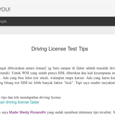
 YOU!
ogis
Perjanana
FEB
Driving License Test Tips
21
Turis deng
A1. PERSIAPAN: Pembuat
angat dibicarakan antara teman2 yg baru sampai di Qatar adalah masalah dri
Syarat pembuatan Visa:
gemudi). Untuk WNI yang sudah punya SIM, diberikan dua kali kesempatan u
. Ada yang bisa lulus test sekali, walaupun tanpa kursus. Ada yang harus ku
1. Dua lembar pas foto ber
ang bilang test SIM ini lebih banyak faktor "luck". Tapi saya sendiri meyakini
2. Copy Qatar ID dan pasp
 tips dan trik mendapatlan driving license:
3. Copy married certificat
an driving license Qatar
Bahasa Inggris dan Arab.
n saya
yang sudah membuat dokumen tips tersebut. 
4. Last 6 months bank sta
Made Meidy Rosandhi