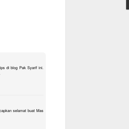
onfirmasikan lagi dengan travelnya
 kantor, minimum QAR 15.000, atested by
n sendiri atau melalui travel agent
cate. Peraturan terbaru KSA per 1
 vaksin sebanyak 3 kali.
ips di blog Pak Syarif ini.
.
ucapkan selamat buat Mas
Warung Kopi Khas
SEP
30
dengan Barista