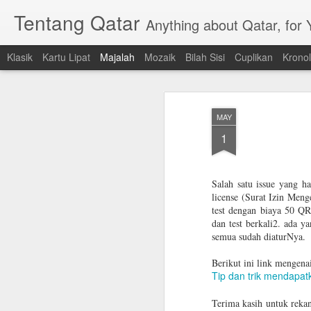
Tentang Qatar
Anything about Qatar, for
Klasik
Kartu Lipat
Majalah
Mozaik
Bilah Sisi
Cuplikan
Kronol
MAY
1
Salah satu issue yang h
license (Surat Izin Men
test dengan biaya 50 QR
dan test berkali2. ada y
semua sudah diaturNya.
Berikut ini link mengenai
Tip dan trik mendapatk
Terima kasih untuk reka